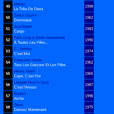
Manau
49
1998
La Tribu De Dana
Soeur Sourire
50
1962
Dominique
Axel Bauer
51
1983
Cargo
Félix Gray & Didier Barbelivien
52
1990
À Toutes Les Filles...
C. Jérôme
53
1974
C'est Moi
Françoise Hardy
54
1962
Tous Les Garçons Et Les Filles
Hervé Vilard
55
1965
Capri, C'est Fini
Léopold Nord & Vous
56
1987
C'est l'Amour
Khaled
57
1996
Aïcha
Dave
58
1975
Dansez Maintenant