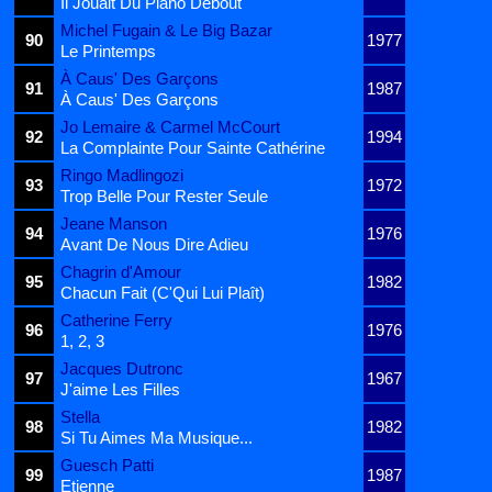
Il Jouait Du Piano Debout
Michel Fugain & Le Big Bazar
90
1977
Le Printemps
À Caus' Des Garçons
91
1987
À Caus' Des Garçons
Jo Lemaire & Carmel McCourt
92
1994
La Complainte Pour Sainte Cathérine
Ringo Madlingozi
93
1972
Trop Belle Pour Rester Seule
Jeane Manson
94
1976
Avant De Nous Dire Adieu
Chagrin d'Amour
95
1982
Chacun Fait (C'Qui Lui Plaît)
Catherine Ferry
96
1976
1, 2, 3
Jacques Dutronc
97
1967
J'aime Les Filles
Stella
98
1982
Si Tu Aimes Ma Musique...
Guesch Patti
99
1987
Etienne