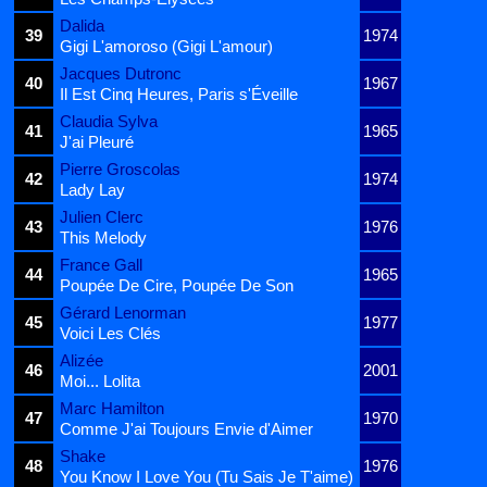
Dalida
39
1974
Gigi L'amoroso (Gigi L'amour)
Jacques Dutronc
40
1967
Il Est Cinq Heures, Paris s'Éveille
Claudia Sylva
41
1965
J'ai Pleuré
Pierre Groscolas
42
1974
Lady Lay
Julien Clerc
43
1976
This Melody
France Gall
44
1965
Poupée De Cire, Poupée De Son
Gérard Lenorman
45
1977
Voici Les Clés
Alizée
46
2001
Moi... Lolita
Marc Hamilton
47
1970
Comme J'ai Toujours Envie d'Aimer
Shake
48
1976
You Know I Love You (Tu Sais Je T'aime)