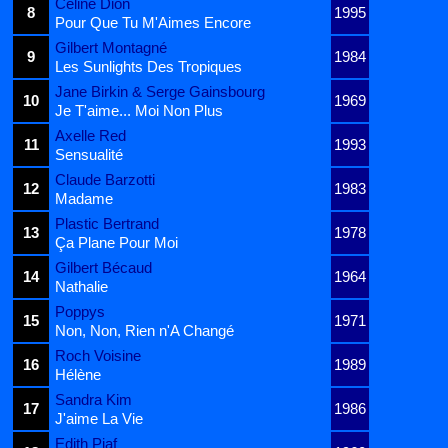
Céline Dion
8
1995
Pour Que Tu M'Aimes Encore
Gilbert Montagné
9
1984
Les Sunlights Des Tropiques
Jane Birkin & Serge Gainsbourg
10
1969
Je T'aime... Moi Non Plus
Axelle Red
11
1993
Sensualité
Claude Barzotti
12
1983
Madame
Plastic Bertrand
13
1978
Ça Plane Pour Moi
Gilbert Bécaud
14
1964
Nathalie
Poppys
15
1971
Non, Non, Rien n'A Changé
Roch Voisine
16
1989
Hélène
Sandra Kim
17
1986
J'aime La Vie
Edith Piaf