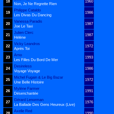
18
1960
Non, Je Ne Regrette Rien
Philippe Cataldo
19
1986
Les Divas Du Dancing
Vanessa Paradis
20
1987
Joe Le Taxi
Julien Clerc
21
1987
Hélène
Vicky Leandros
22
1972
Après Toi
Arno
23
1993
Les Filles Du Bord De Mer
Desireless
24
1986
Voyage Voyage
Michel Fugain & Le Big Bazar
25
1972
Une Belle Histoire
Mylène Farmer
26
1991
Désenchantée
Gérard Lenorman
27
1976
La Ballade Des Gens Heureux (Live)
Axelle Red
28
1990