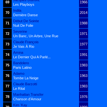
69
1966
Les Playboys
Indila
70
2014
Dernière Danse
Début De Soirée
71
1988
Nuit De Folie
Severine
72
1971
Un Banc, Un Arbre, Une Rue
Claude François
73
1977
Je Vais À Rio
Amina
74
1991
Le Dernier Qui A Parlé...
Bandolero
75
1983
Paris Latino
Adamo
76
1963
Tombe La Neige
Claude Barzotti
77
1983
Le Rital
Manhattan Transfer
78
1976
Chanson d'Amour
Kim 'Kay