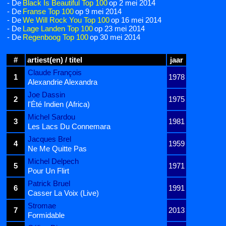
- De
Black Is Beautiful Top 100
op 2 mei 2014
- De
Franse Top 100
op 9 mei 2014
- De
We Will Rock You Top 100
op 16 mei 2014
- De
Lage Landen Top 100
op 23 mei 2014
- De
Regenboog Top 100
op 30 mei 2014
#
artiest(en) / titel
jaar
Claude François
1
1978
Alexandrie Alexandra
Joe Dassin
2
1975
l'Été Indien (Africa)
Michel Sardou
3
1981
Les Lacs Du Connemara
Jacques Brel
4
1959
Ne Me Quitte Pas
Michel Delpech
5
1971
Pour Un Flirt
Patrick Bruel
6
1991
Casser La Voix (Live)
Stromae
7
2013
Formidable