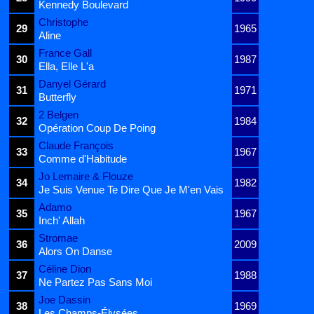
Kennedy Boulevard
Christophe
29
1965
Aline
France Gall
30
1987
Ella, Elle L'a
Danyel Gérard
31
1971
Butterfly
2 Belgen
32
1984
Opération Coup De Poing
Claude François
33
1967
Comme d'Habitude
Jo Lemaire & Flouze
34
1982
Je Suis Venue Te Dire Que Je M'en Vais
Adamo
35
1967
Inch' Allah
Stromae
36
2009
Alors On Danse
Céline Dion
37
1988
Ne Partez Pas Sans Moi
Joe Dassin
38
1969
Les Champs-Élysées