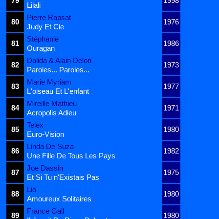
79
1998
Lilali
Pierre Rapsat
80
1976
Judy Et Cie
Stéphanie
81
1986
Ouragan
Dalida & Alain Delon
82
1973
Paroles... Paroles...
Marie Myriam
83
1977
L'oiseau Et L'enfant
Mireille Mathieu
84
1971
Acropolis Adieu
Telex
85
1980
Euro-Vision
Linda De Suza
86
1982
Une Fille De Tous Les Pays
Joe Dassin
87
1975
Et Si Tu n'Existais Pas
Lio
88
1980
Amoureux Solitaires
France Gall
89
1980