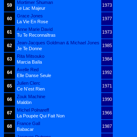
Mortimer Shuman
59
1973
Le Lac Majeur
Grace Jones
60
1977
La Vie En Rose
Anne Marie David
61
1973
Tu Te Reconnaîtras
Jean-Jacques Goldman & Michael Jones
62
1985
Je Te Donne
Rita Mitsouko
63
1984
Marcia Baïla
Axelle Red
64
1992
Elle Danse Seule
Julien Clerc
65
1971
Ce N'est Rien
Zouk Machine
66
1990
Maldòn
Michel Polnareff
67
1966
La Poupée Qui Fait Non
France Gall
68
1987
Babacar
Jacques Dutronc