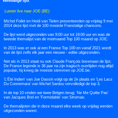
eenmalige lijst
Luister live naar JOE (BE)
Michel Follet en Heidi van Tielen presenteerden op vrijdag 9 mei
2014 deze lijst met de 100 mooiste Franstalige chansons.
De lijst werd uitgezonden van 9:00 uur tot 18:00 uur en was de
tweede themalijst van de meimaand Top 100 maand op JOE.
In 2013 was er ook al een Franse Top 100 en vanaf 2021 wordt
van de lijst zelfs elk jaar een nieuwe - editie uitgezonden.
Net als in 2013 staat nu ook Claude François bovenaan de lijst.
De Franse legende is 36 jaar na zijn tragisch overlijden nog altijd
populair, hij kreeg de meeste stemmen op JOE.be.
'L'Été Indien' van Joe Dassin volgt op de 2e plaats en 'Les Lacs
Du Connemara' van Michel Sardou vervolledigt de top 3.
In de top 10 vinden we twee Belgen terug: 'Ne Me Quitte Pas'
van Jacques Brel en 'Formidable' van Stromae.
De themalijsten die in deze maand elke week op vrijdag werden
uitgezonden waren: