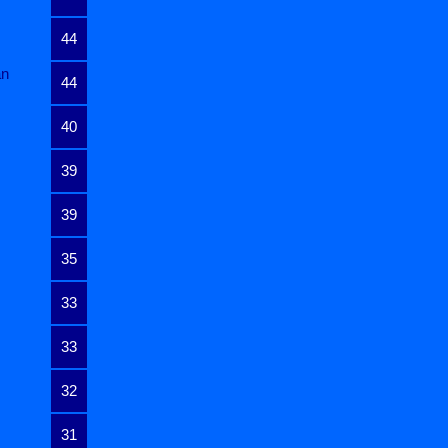
44
an
44
40
39
39
35
33
33
32
31