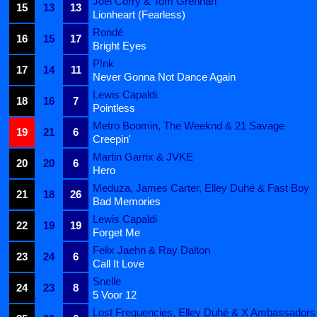
Joel Corry & Tom Grennan
15
13
13
Lionheart (Fearless)
Rondé
16
15
17
Bright Eyes
P!nk
17
14
11
Never Gonna Not Dance Again
Lewis Capaldi
18
16
7
Pointless
Metro Boomin, The Weeknd & 21 Savage
19
21
6
Creepin'
Martin Garrix & JVKE
20
20
6
Hero
Meduza, James Carter, Elley Duhé & Fast Boy
21
18
26
Bad Memories
Lewis Capaldi
22
19
19
Forget Me
Felix Jaehn & Ray Dalton
23
24
6
Call It Love
Snelle
24
23
8
5 Voor 12
Lost Frequencies, Elley Duhé & X Ambassadors