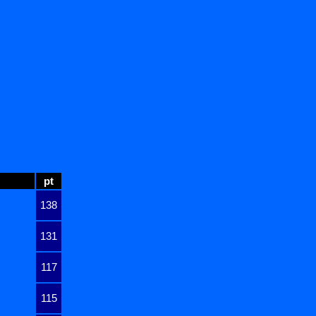
pt
138
131
117
115