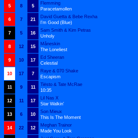
Flemming
5
8
5
Paracetamollen
David Guetta & Bebe Rexha
6
7
21
I'm Good (Blue)
Sam Smith & Kim Petras
7
5
16
Unholy
Måneskin
8
12
15
The Loneliest
Ed Sheeran
9
10
17
Celestial
Raye & 070 Shake
10
17
7
Escapism
Tiësto & Tate McRae
11
9
11
10:35
Lil Nas X
12
11
17
Star Walkin'
Son Mieux
13
6
10
This Is The Moment
Meghan Trainor
14
22
12
Made You Look