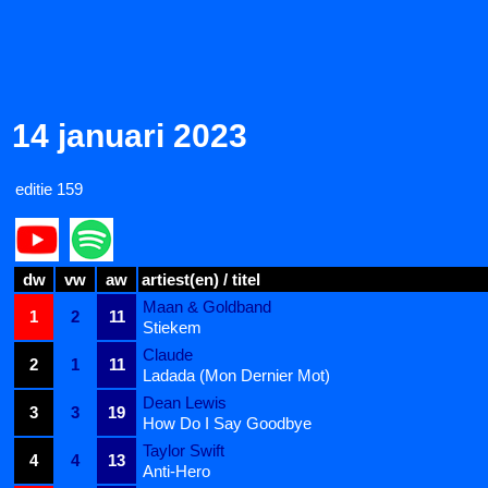
14 januari 2023
editie 159
dw
vw
aw
artiest(en) / titel
Maan & Goldband
1
2
11
Stiekem
Claude
2
1
11
Ladada (Mon Dernier Mot)
Dean Lewis
3
3
19
How Do I Say Goodbye
Taylor Swift
4
4
13
Anti-Hero