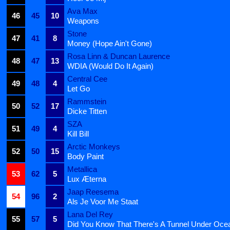
Ava Max
46
45
10
Weapons
Stone
47
41
8
Money (Hope Ain't Gone)
Rosa Linn & Duncan Laurence
48
47
13
WDIA (Would Do It Again)
Central Cee
49
48
4
Let Go
Rammstein
50
52
17
Dicke Titten
SZA
51
49
4
Kill Bill
Arctic Monkeys
52
50
15
Body Paint
Metallica
53
62
5
Lux Æterna
Jaap Reesema
54
96
2
Als Je Voor Me Staat
Lana Del Rey
55
57
5
Did You Know That There's A Tunnel Under Oce