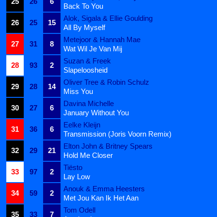
25
26
6
Back To You
Alok, Sigala & Ellie Goulding
26
25
15
All By Myself
Metejoor & Hannah Mae
27
31
8
Wat Wil Je Van Mij
Suzan & Freek
28
93
2
Slapeloosheid
Oliver Tree & Robin Schulz
29
28
14
Miss You
Davina Michelle
30
27
6
January Without You
Eelke Kleijn
31
36
6
Transmission (Joris Voorn Remix)
Elton John & Britney Spears
32
29
21
Hold Me Closer
Tiësto
33
97
2
Lay Low
Anouk & Emma Heesters
34
59
2
Met Jou Kan Ik Het Aan
Tom Odell
35
33
7