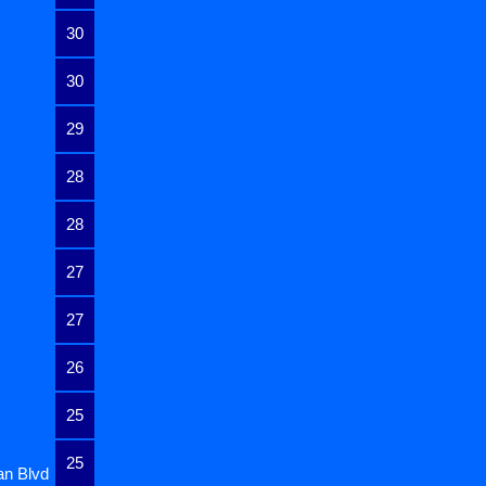
30
30
29
28
28
27
27
26
25
25
an Blvd