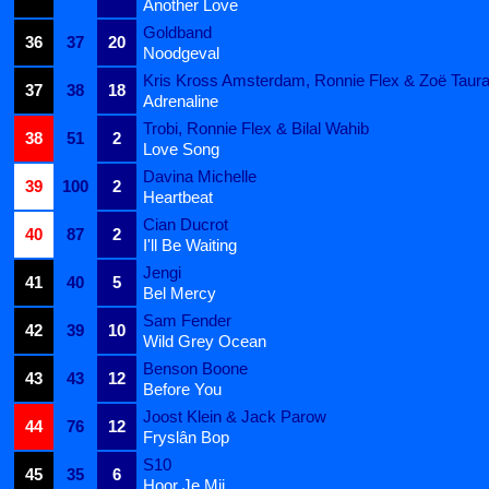
Another Love
Goldband
36
37
20
Noodgeval
Kris Kross Amsterdam, Ronnie Flex & Zoë Taur
37
38
18
Adrenaline
Trobi, Ronnie Flex & Bilal Wahib
38
51
2
Love Song
Davina Michelle
39
100
2
Heartbeat
Cian Ducrot
40
87
2
I'll Be Waiting
Jengi
41
40
5
Bel Mercy
Sam Fender
42
39
10
Wild Grey Ocean
Benson Boone
43
43
12
Before You
Joost Klein & Jack Parow
44
76
12
Fryslân Bop
S10
45
35
6
Hoor Je Mij