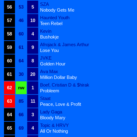
SZA
56
53
5
Nobody Gets Me
Haunted Youth
57
46
10
Teen Rebel
Kevin
58
60
4
Bushokje
Afrojack & James Arthur
59
61
9
Lose You
JVKE
60
64
8
Golden Hour
Ava Max
61
30
20
Million Dollar Baby
Boef, Cristian D & $hirak
62
nw
1
Probleem
Staat
63
85
11
Peace, Love & Profit
Lady Gaga
64
66
3
Bloody Mary
Topic & HRVY
65
69
4
All Or Nothing