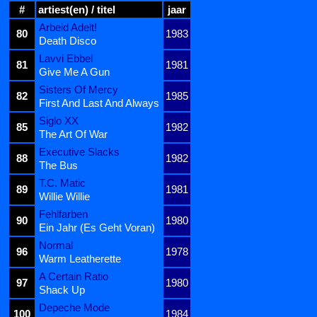
#
artiest(en) / titel
jaar
Arbeid Adelt!
80
1983
Death Disco
Lavvi Ebbel
81
1981
Give Me A Gun
Sisters Of Mercy
82
1985
First And Last And Always
Siglo XX
85
1982
The Art Of War
Executive Slacks
88
1982
The Bus
T.C. Matic
89
1981
Willie Willie
Fehlfarben
90
1980
Ein Jahr (Es Geht Voran)
Normal
96
1978
Warm Leatherette
A Certain Ratio
97
1980
Shack Up
Depeche Mode
100
1984