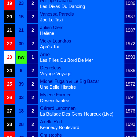
Philippe Cataldo
19
23
2
1986
Les Divas Du Dancing
Vanessa Paradis
20
15
2
1987
Joe Le Taxi
Julien Clerc
21
21
2
1987
Hélène
Vicky Leandros
22
30
2
1972
Après Toi
Arno
23
nw
1
1993
Les Filles Du Bord De Mer
Desireless
24
9
2
1986
Voyage Voyage
Michel Fugain & Le Big Bazar
25
39
2
1972
Une Belle Histoire
Mylène Farmer
26
33
2
1991
Désenchantée
Gérard Lenorman
27
18
2
1976
La Ballade Des Gens Heureux (Live)
Axelle Red
28
28
2
1990
Kennedy Boulevard
Christophe