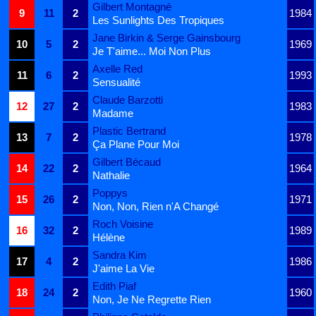
Gilbert Montagné
9
11
2
1984
Les Sunlights Des Tropiques
Jane Birkin & Serge Gainsbourg
10
5
2
1969
Je T'aime... Moi Non Plus
Axelle Red
11
6
2
1993
Sensualité
Claude Barzotti
12
27
2
1983
Madame
Plastic Bertrand
13
7
2
1978
Ça Plane Pour Moi
Gilbert Bécaud
14
22
2
1964
Nathalie
Poppys
15
26
2
1971
Non, Non, Rien n'A Changé
Roch Voisine
16
32
2
1989
Hélène
Sandra Kim
17
4
2
1986
J'aime La Vie
Edith Piaf
18
24
2
1960
Non, Je Ne Regrette Rien