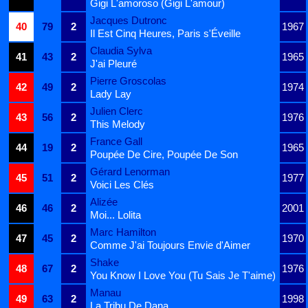
Gigi L'amoroso (Gigi L'amour)
Jacques Dutronc
40
79
2
1967
Il Est Cinq Heures, Paris s'Éveille
Claudia Sylva
41
43
2
1965
J'ai Pleuré
Pierre Groscolas
42
49
2
1974
Lady Lay
Julien Clerc
43
56
2
1976
This Melody
France Gall
44
19
2
1965
Poupée De Cire, Poupée De Son
Gérard Lenorman
45
51
2
1977
Voici Les Clés
Alizée
46
46
2
2001
Moi... Lolita
Marc Hamilton
47
45
2
1970
Comme J'ai Toujours Envie d'Aimer
Shake
48
67
2
1976
You Know I Love You (Tu Sais Je T'aime)
Manau
49
63
2
1998
La Tribu De Dana