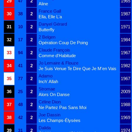
29
47
2
1965
Aline
France Gall
30
38
2
1987
Ella, Elle L'a
Danyel Gérard
31
10
2
1971
Butterfly
2 Belgen
32
17
2
1984
Opération Coup De Poing
Claude François
33
94
2
1967
Comme d'Habitude
Jo Lemaire & Flouze
34
41
2
1982
Je Suis Venue Te Dire Que Je M'en Vais
Adamo
35
77
2
1967
Inch' Allah
Stromae
36
25
2
2009
Alors On Danse
Céline Dion
37
48
2
1988
Ne Partez Pas Sans Moi
Joe Dassin
38
42
2
1969
Les Champs-Élysées
Dalida
39
31
2
1974