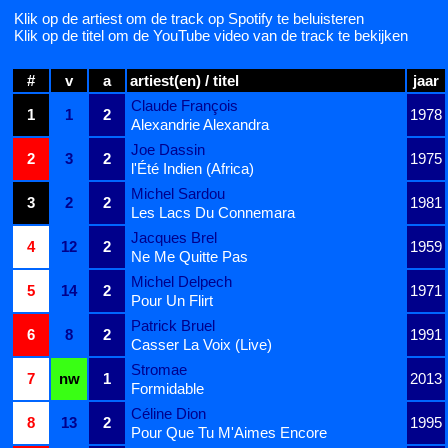
Klik op de artiest om de track op Spotify te beluisteren
Klik op de titel om de YouTube video van de track te bekijken
#
v
a
artiest(en) / titel
jaar
Claude François
1
1
2
1978
Alexandrie Alexandra
Joe Dassin
2
3
2
1975
l'Été Indien (Africa)
Michel Sardou
3
2
2
1981
Les Lacs Du Connemara
Jacques Brel
4
12
2
1959
Ne Me Quitte Pas
Michel Delpech
5
14
2
1971
Pour Un Flirt
Patrick Bruel
6
8
2
1991
Casser La Voix (Live)
Stromae
7
nw
1
2013
Formidable
Céline Dion
8
13
2
1995
Pour Que Tu M'Aimes Encore