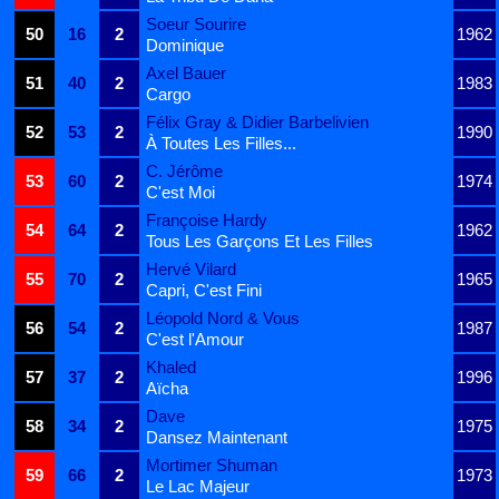
Soeur Sourire
50
16
2
1962
Dominique
Axel Bauer
51
40
2
1983
Cargo
Félix Gray & Didier Barbelivien
52
53
2
1990
À Toutes Les Filles...
C. Jérôme
53
60
2
1974
C'est Moi
Françoise Hardy
54
64
2
1962
Tous Les Garçons Et Les Filles
Hervé Vilard
55
70
2
1965
Capri, C'est Fini
Léopold Nord & Vous
56
54
2
1987
C'est l'Amour
Khaled
57
37
2
1996
Aïcha
Dave
58
34
2
1975
Dansez Maintenant
Mortimer Shuman
59
66
2
1973
Le Lac Majeur