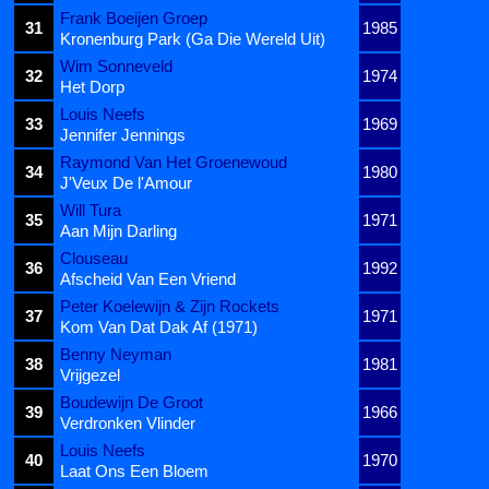
Frank Boeijen Groep
31
1985
Kronenburg Park (Ga Die Wereld Uit)
Wim Sonneveld
32
1974
Het Dorp
Louis Neefs
33
1969
Jennifer Jennings
Raymond Van Het Groenewoud
34
1980
J'Veux De l'Amour
Will Tura
35
1971
Aan Mijn Darling
Clouseau
36
1992
Afscheid Van Een Vriend
Peter Koelewijn & Zijn Rockets
37
1971
Kom Van Dat Dak Af (1971)
Benny Neyman
38
1981
Vrijgezel
Boudewijn De Groot
39
1966
Verdronken Vlinder
Louis Neefs
40
1970
Laat Ons Een Bloem