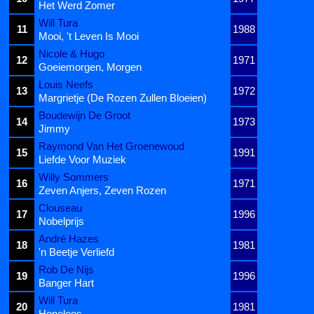
Het Werd Zomer
Will Tura
11
1988
Mooi, 't Leven Is Mooi
Nicole & Hugo
12
1971
Goeiemorgen, Morgen
Louis Neefs
13
1972
Margrietje (De Rozen Zullen Bloeien)
Boudewijn De Groot
14
1973
Jimmy
Raymond Van Het Groenewoud
15
1991
Liefde Voor Muziek
Willy Sommers
16
1971
Zeven Anjers, Zeven Rozen
Clouseau
17
1996
Nobelprijs
André Hazes
18
1981
'n Beetje Verliefd
Rob De Nijs
19
1996
Banger Hart
Will Tura
20
1981
Hopeloos