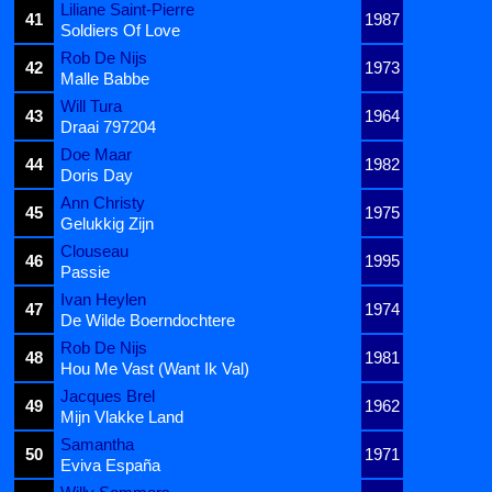
Liliane Saint-Pierre
41
1987
Soldiers Of Love
Rob De Nijs
42
1973
Malle Babbe
Will Tura
43
1964
Draai 797204
Doe Maar
44
1982
Doris Day
Ann Christy
45
1975
Gelukkig Zijn
Clouseau
46
1995
Passie
Ivan Heylen
47
1974
De Wilde Boerndochtere
Rob De Nijs
48
1981
Hou Me Vast (Want Ik Val)
Jacques Brel
49
1962
Mijn Vlakke Land
Samantha
50
1971
Eviva España