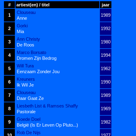
#
artiest(en) / titel
jaar
Clouseau
1
1989
Anne
Gorki
2
1992
Mia
Ann Christy
3
1980
De Roos
Marco Borsato
4
1994
Dromen Zijn Bedrog
Will Tura
5
1962
Eenzaam Zonder Jou
Kreuners
6
1990
Ik Wil Je
Clouseau
7
1989
Daar Gaat Ze
Liesbeth List & Ramses Shaffy
8
1969
Pastorale
Goede Doel
9
1982
België (Is Er Leven Op Pluto...)
Rob De Nijs
10
1977