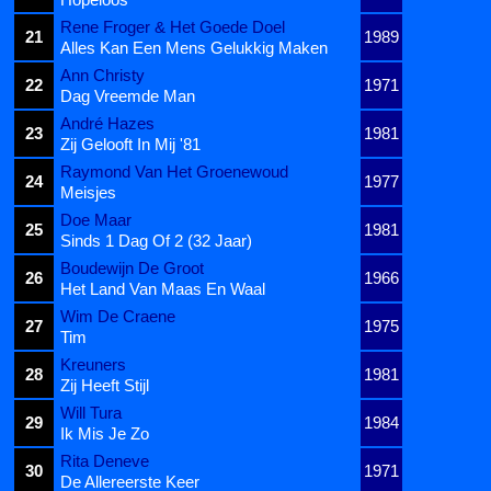
Rene Froger & Het Goede Doel
21
1989
Alles Kan Een Mens Gelukkig Maken
Ann Christy
22
1971
Dag Vreemde Man
André Hazes
23
1981
Zij Gelooft In Mij '81
Raymond Van Het Groenewoud
24
1977
Meisjes
Doe Maar
25
1981
Sinds 1 Dag Of 2 (32 Jaar)
Boudewijn De Groot
26
1966
Het Land Van Maas En Waal
Wim De Craene
27
1975
Tim
Kreuners
28
1981
Zij Heeft Stijl
Will Tura
29
1984
Ik Mis Je Zo
Rita Deneve
30
1971
De Allereerste Keer