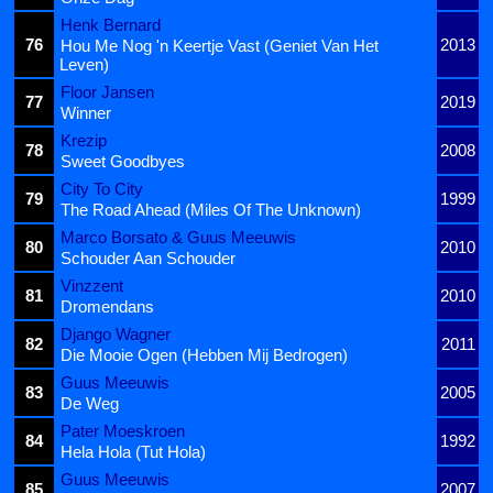
Henk Bernard
76
2013
Hou Me Nog 'n Keertje Vast (Geniet Van Het
Leven)
Floor Jansen
77
2019
Winner
Krezip
78
2008
Sweet Goodbyes
City To City
79
1999
The Road Ahead (Miles Of The Unknown)
Marco Borsato & Guus Meeuwis
80
2010
Schouder Aan Schouder
Vinzzent
81
2010
Dromendans
Django Wagner
82
2011
Die Mooie Ogen (Hebben Mij Bedrogen)
Guus Meeuwis
83
2005
De Weg
Pater Moeskroen
84
1992
Hela Hola (Tut Hola)
Guus Meeuwis
85
2007