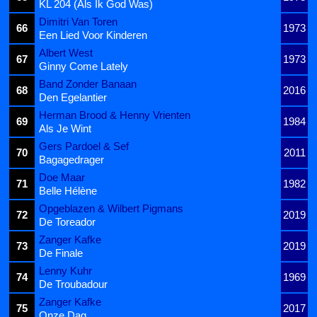
KL 204 (Als Ik God Was)
Dimitri Van Toren
66
1973
Een Lied Voor Kinderen
Albert West
67
1973
Ginny Come Lately
Band Zonder Banaan
68
2016
Den Egelantier
Herman Brood & Henny Vrienten
69
1984
Als Je Wint
Gers Pardoel & Sef
70
2011
Bagagedrager
Doe Maar
71
1982
Belle Hélène
Opgeblazen & Wilbert Pigmans
72
2019
De Toreador
Zanger Kafke
73
2019
De Finale
Lenny Kuhr
74
1969
De Troubadour
Zanger Kafke
75
2017
Onze Dag