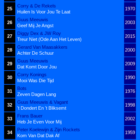
Corry & De Rekels
25
1970
Huilen Is Voor Jou Te Laat
Guus Meeuwis
26
2003
Geef Mij Je Angst
Diggy Dex & JW Roy
27
2015
Treur Niet (Ode Aan Het Leven)
Gerard Van Maasakkers
28
2000
Achter De Schuur
Guus Meeuwis
29
2009
Dat Komt Door Jou
Corry Konings
30
1990
Mooi Was Die Tijd
Bots
31
1976
Zeven Dagen Lang
Guus Meeuwis & Vagant
32
1998
't Dondert En 't Bliksemt
Frans Bauer
33
2002
Heb Je Even Voor Mij
Peter Koelewijn & Zijn Rockets
34
1959
Kom Van Dat Dak Af