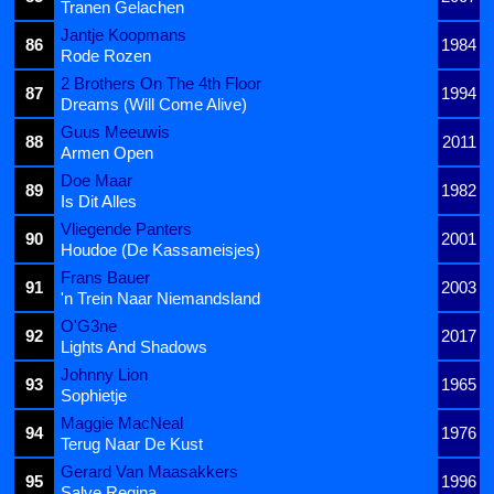
Tranen Gelachen
Jantje Koopmans
86
1984
Rode Rozen
2 Brothers On The 4th Floor
87
1994
Dreams (Will Come Alive)
Guus Meeuwis
88
2011
Armen Open
Doe Maar
89
1982
Is Dit Alles
Vliegende Panters
90
2001
Houdoe (De Kassameisjes)
Frans Bauer
91
2003
'n Trein Naar Niemandsland
O'G3ne
92
2017
Lights And Shadows
Johnny Lion
93
1965
Sophietje
Maggie MacNeal
94
1976
Terug Naar De Kust
Gerard Van Maasakkers
95
1996
Salve Regina