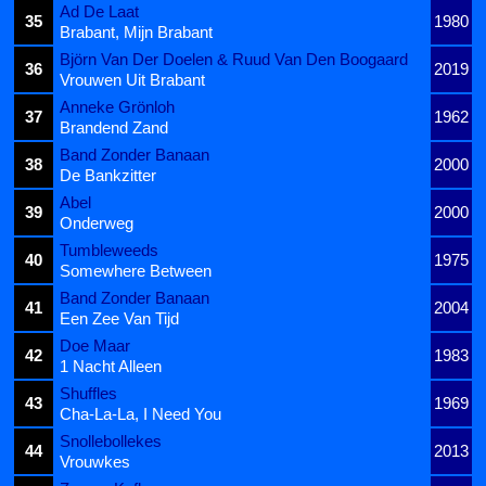
Ad De Laat
35
1980
Brabant, Mijn Brabant
Björn Van Der Doelen & Ruud Van Den Boogaard
36
2019
Vrouwen Uit Brabant
Anneke Grönloh
37
1962
Brandend Zand
Band Zonder Banaan
38
2000
De Bankzitter
Abel
39
2000
Onderweg
Tumbleweeds
40
1975
Somewhere Between
Band Zonder Banaan
41
2004
Een Zee Van Tijd
Doe Maar
42
1983
1 Nacht Alleen
Shuffles
43
1969
Cha-La-La, I Need You
Snollebollekes
44
2013
Vrouwkes