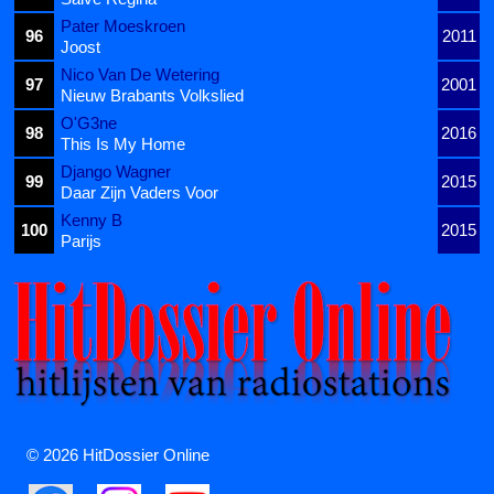
Pater Moeskroen
96
2011
Joost
Nico Van De Wetering
97
2001
Nieuw Brabants Volkslied
O'G3ne
98
2016
This Is My Home
Django Wagner
99
2015
Daar Zijn Vaders Voor
Kenny B
100
2015
Parijs
© 2026 HitDossier Online