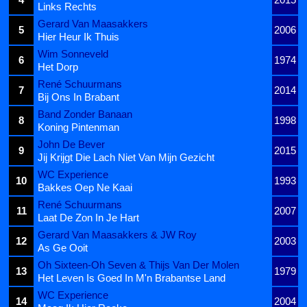
Links Rechts
Gerard Van Maasakkers
5
2006
Hier Heur Ik Thuis
Wim Sonneveld
6
1974
Het Dorp
René Schuurmans
7
2014
Bij Ons In Brabant
Band Zonder Banaan
8
1998
Koning Pintenman
John De Bever
9
2015
Jij Krijgt Die Lach Niet Van Mijn Gezicht
WC Experience
10
1993
Bakkes Oep Ne Kaai
René Schuurmans
11
2007
Laat De Zon In Je Hart
Gerard Van Maasakkers & JW Roy
12
2003
As Ge Ooit
Oh Sixteen-Oh Seven & Thijs Van Der Molen
13
1979
Het Leven Is Goed In M'n Brabantse Land
WC Experience
14
2004