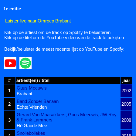
1e editie
Luister live naar Omroep Brabant
Klik op de artiest om de track op Spotify te beluisteren
Klik op de titel om de YouTube video van de track te bekijken
Bekijk/beluister de meest recente lijst op YouTube en Spotify:
#
artiest(en) / titel
jaar
Guus Meeuwis
1
2002
Brabant
Band Zonder Banaan
2
2005
Echte Vrienden
Gerard Van Maasakkers, Guus Meeuwis, JW Roy
& Frank Lammers
3
2008
Hé Gaode Mee
Snollebollekes
4
2015