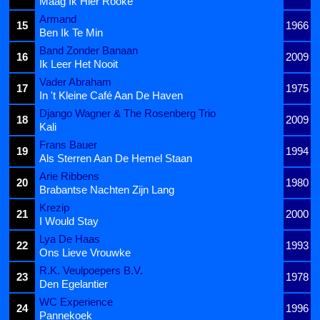
Maag Ik Hier Rooke
Armand
15
1966
Ben Ik Te Min
Band Zonder Banaan
16
2009
Ik Leer Het Nooit
Vader Abraham
17
1975
In 't Kleine Café Aan De Haven
Django Wagner & The Rosenberg Trio
18
2009
Kali
Frans Bauer
19
1994
Als Sterren Aan De Hemel Staan
Arie Ribbens
20
1980
Brabantse Nachten Zijn Lang
Krezip
21
2000
I Would Stay
Lya De Haas
22
1993
Ons Lieve Vrouwke
R.K. Veulpoepers B.V.
23
1978
Den Egelantier
WC Experience
24
1996
Pannekoek