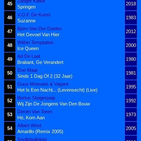
Zanger Kafke
45
2018
Springen
V.O.F. De Kunst
46
1983
Suzanne
Björn Van Der Doelen
47
2012
Het Gevoel Van Hier
Within Temptation
48
2000
Ice Queen
Ad De Laat
49
1980
Brabant, Ge Verandert
Doe Maar
50
1981
Sinds 1 Dag Of 2 (32 Jaar)
Guus Meeuwis & Vagant
51
1995
Het Is Een Nacht... (Levensecht) (Live)
Bertus Staigerpaip
52
1992
Wij Zijn De Jongens Van Den Bouw
Dimitri Van Toren
53
1973
Hé, Kom Aan
Albert West
54
2005
Amarillo (Remix 2005)
Snollebollekes