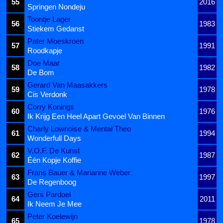
55
2016
Springen Nondeju
Toontje Lager
56
1983
Stiekem Gedanst
Pater Moeskroen
57
1991
Roodkapje
Doe Maar
58
1982
De Bom
Gerard Van Maasakkers
59
1978
Cis Verdonk
Corry Konings
60
1976
Ik Krijg Een Heel Apart Gevoel Van Binnen
Charly Lownoise & Mental Theo
61
1994
Wonderfull Days
V.O.F. De Kunst
62
1987
Één Kopje Koffie
Frans Bauer & Marianne Weber
63
1997
De Regenboog
Gers Pardoel
64
2011
Ik Neem Je Mee
Peter Koelewijn
65
1978