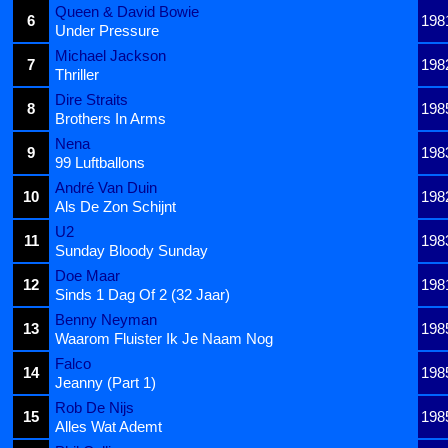
Queen & David Bowie
6
198
Under Pressure
Michael Jackson
7
198
Thriller
Dire Straits
8
198
Brothers In Arms
Nena
9
198
99 Luftballons
André Van Duin
10
198
Als De Zon Schijnt
U2
11
198
Sunday Bloody Sunday
Doe Maar
12
198
Sinds 1 Dag Of 2 (32 Jaar)
Benny Neyman
13
198
Waarom Fluister Ik Je Naam Nog
Falco
14
198
Jeanny (Part 1)
Rob De Nijs
15
198
Alles Wat Ademt