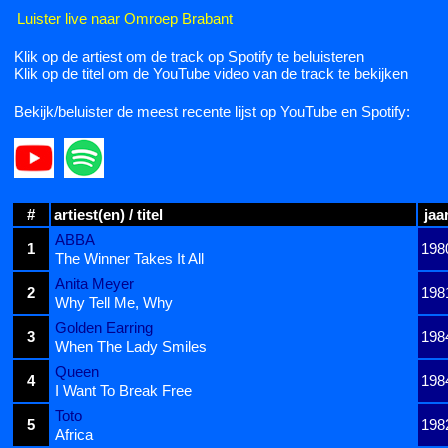
Luister live naar Omroep Brabant
Klik op de artiest om de track op Spotify te beluisteren
Klik op de titel om de YouTube video van de track te bekijken
Bekijk/beluister de meest recente lijst op YouTube en Spotify:
#
artiest(en) / titel
jaa
ABBA
1
198
The Winner Takes It All
Anita Meyer
2
198
Why Tell Me, Why
Golden Earring
3
198
When The Lady Smiles
Queen
4
198
I Want To Break Free
Toto
5
198
Africa