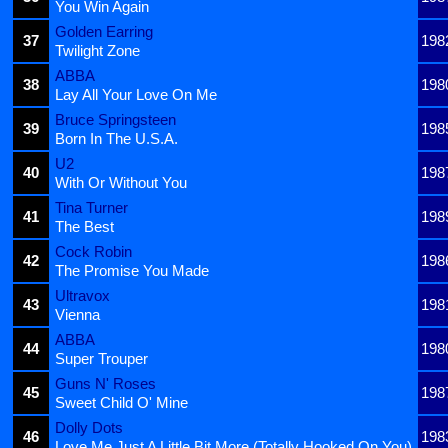
You Win Again
Golden Earring
37
198
Twilight Zone
ABBA
38
198
Lay All Your Love On Me
Bruce Springsteen
39
198
Born In The U.S.A.
U2
40
198
With Or Without You
Tina Turner
41
198
The Best
Cock Robin
42
198
The Promise You Made
Ultravox
43
198
Vienna
ABBA
44
198
Super Trouper
Guns N' Roses
45
198
Sweet Child O' Mine
Dolly Dots
46
198
Love Me Just A Little Bit More (Totally Hooked On You)