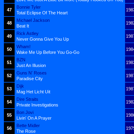
Bonnie Tyler
47
198
Total Eclipse Of The Heart
Michael Jackson
48
198
Beat It
Rick Astley
49
198
Never Gonna Give You Up
Wham!
50
198
Wake Me Up Before You Go-Go
BZN
51
198
Just An Illusion
Guns N' Roses
52
198
Paradise City
Dijk
53
198
Mag Het Licht Uit
Dire Straits
54
198
Private Investigations
Bon Jovi
55
198
Livin' On A Prayer
Bette Midler
56
197
The Rose