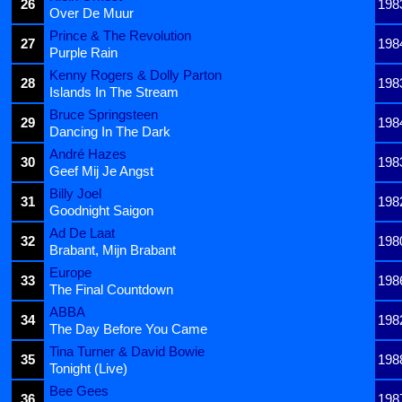
26
198
Over De Muur
Prince & The Revolution
27
198
Purple Rain
Kenny Rogers & Dolly Parton
28
198
Islands In The Stream
Bruce Springsteen
29
198
Dancing In The Dark
André Hazes
30
198
Geef Mij Je Angst
Billy Joel
31
198
Goodnight Saigon
Ad De Laat
32
198
Brabant, Mijn Brabant
Europe
33
198
The Final Countdown
ABBA
34
198
The Day Before You Came
Tina Turner & David Bowie
35
198
Tonight (Live)
Bee Gees
36
198