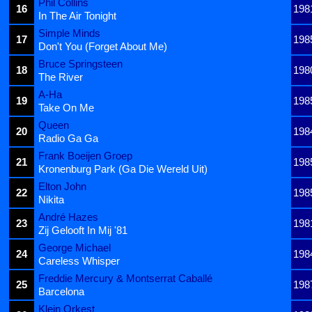
Phil Collins
16
198
In The Air Tonight
Simple Minds
17
198
Don't You (Forget About Me)
Bruce Springsteen
18
198
The River
A-Ha
19
198
Take On Me
Queen
20
198
Radio Ga Ga
Frank Boeijen Groep
21
198
Kronenburg Park (Ga Die Wereld Uit)
Elton John
22
198
Nikita
André Hazes
23
198
Zij Gelooft In Mij '81
George Michael
24
198
Careless Whisper
Freddie Mercury & Montserrat Caballé
25
198
Barcelona
Klein Orkest