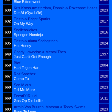
Blue Bittersweet
Kris Kross Amsterdam, Donnie & Roxeanne Hazes
630
2023
Der Af (Oya Lélé)
Tiësto & Bright Sparks
632
2017
On My Way
Snollebollekes
633
2016
Springen Nondeju
Tiësto & Alana Springsteen
635
2024
Hot Honey
Charly Lownoise & Mental Theo
649
1997
Just Can't Get Enough
Bløf
659
2004
Hart Tegen Hart
Rolf Sanchez
667
2020
Como Tu
Son Mieux
668
2023
Tell Me More
FeestDJRuud
669
2011
Gas Op Die Lollie
Armin Van Buuren, Matoma & Teddy Swims
683
2023
Easy To Love