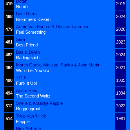
Dotan
419
2019
Numb
Boer Harm
468
2024
Brommers Kieken
Armin Van Buuren & Duncan Laurence
479
2020
Feel Something
Sera
481
2023
Best Friend
Bas & Dylan
482
2024
Radiogezicht
Martin Garrix, Matisse, Sadko & John Martin
484
2021
Won't Let You Go
T.O.F.
490
1995
Funk It Up!
André Rieu
494
1994
The Second Waltz
Snelle & Kraantje Pappie
512
2023
Ruggengraat
Youp Van 't Hek
514
1981
Flappie
Nick Schilder