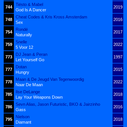
Tiësto & Mabel
744
2019
God Is A Dancer
Cheat Codes & Kris Kross Amsterdam
748
2016
Sex
Rondé
754
2017
Naturally
Snelle
759
2022
5 Voor 12
DJ Jean & Peran
773
1997
Let Yourself Go
Dotan
777
2015
Hungry
Maan & De Jeugd Van Tegenwoordig
778
2022
Naar De Maan
Ilse DeLange
785
2018
Lay Your Weapons Down
Sevn Alias, Jason Futuristic, BKO & Jairzinho
786
2016
Gass
Nielson
795
2018
Diamant