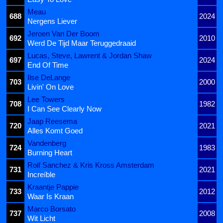
Meau
688
2024
Nergens Liever
Jeroen Van Der Boom
692
2010
Werd De Tijd Maar Teruggedraaid
Lucas, Steve, Lawrent & Jordan Shaw
697
2024
End Of Time
Ilse DeLange
703
2000
Livin' On Love
Lee Towers
708
1982
I Can See Clearly Now
Jaap Reesema
720
2021
Alles Komt Goed
Vandenberg
724
1983
Burning Heart
Rolf Sanchez & Kris Kross Amsterdam
731
2021
Increíble
Kraantje Pappie
733
2012
Waar Is Kraan
Marco Borsato
737
2008
Wit Licht