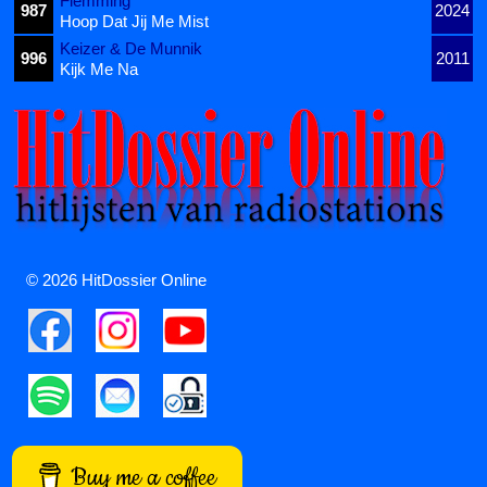
Flemming
987
2024
Hoop Dat Jij Me Mist
Keizer & De Munnik
996
2011
Kijk Me Na
© 2026 HitDossier Online
Buy me a coffee