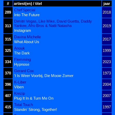
#
artiest(en) / titel
jaar
Chef'Special
289
2018
Into The Future
Dimitri Vegas, Like Mike, David Guetta, Daddy
Yankee, Afro Bros & Natti Natasha
313
2019
Instagram
Davina Michelle
315
2017
What About Us
Anouk
325
1999
The Dark
Flemming
334
2023
Hypnose
Gerard Cox
370
1973
't Is Weer Voorbij, Die Mooie Zomer
K-Liber
396
2004
Viben
Krezip
407
2007
Plug It In & Turn Me On
Total Touch
415
1997
Standin' Strong, Together!