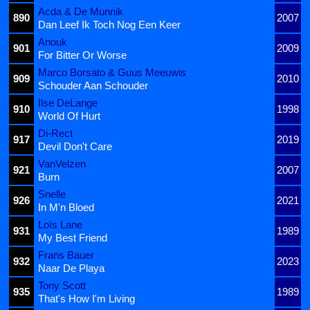
Acda & De Munnik
890
2007
Dan Leef Ik Toch Nog Een Keer
Anouk
901
2009
For Bitter Or Worse
Marco Borsato & Guus Meeuwis
909
2010
Schouder Aan Schouder
Ilse DeLange
910
1998
World Of Hurt
Di-Rect
917
2019
Devil Don't Care
VanVelzen
921
2007
Burn
Snelle
926
2021
In M'n Bloed
Loïs Lane
931
1989
My Best Friend
Frans Bauer
932
2023
Naar De Playa
Tony Scott
935
1989
That's How I'm Living