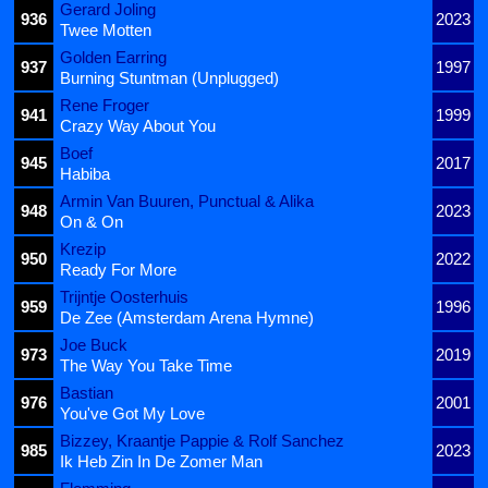
Gerard Joling
936
2023
Twee Motten
Golden Earring
937
1997
Burning Stuntman (Unplugged)
Rene Froger
941
1999
Crazy Way About You
Boef
945
2017
Habiba
Armin Van Buuren, Punctual & Alika
948
2023
On & On
Krezip
950
2022
Ready For More
Trijntje Oosterhuis
959
1996
De Zee (Amsterdam Arena Hymne)
Joe Buck
973
2019
The Way You Take Time
Bastian
976
2001
You've Got My Love
Bizzey, Kraantje Pappie & Rolf Sanchez
985
2023
Ik Heb Zin In De Zomer Man