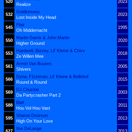
520
2023
Realize
Goldkimono
532
2023
Lost Inside My Head
Flair
545
1995
Oh Middernacht
Martin Garrix & John Martin
550
2020
Higher Ground
Hardwell, Bizzey, Lil' Kleine & Chivv
553
2018
Ze Willen Mee
Armin Van Buuren
561
2005
Shivers
Dyna, F1rstman, Lil' Kleine & Bollebof
566
2015
Round & Round
DJ Chuckie
569
2003
Da Partycrasher Part 2
Bløf
588
2011
Hou Vol Hou Vast
Sharon Doorson
595
2013
High On Your Love
Ilse DeLange
627
2013