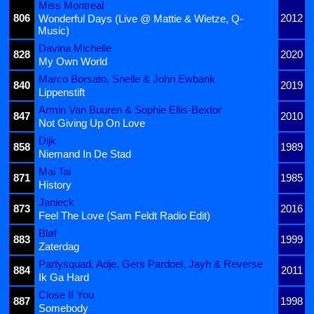
Miss Montreal
806
2012
Wonderful Days (Live @ Mattie & Wietze, Q-
Music)
Davina Michelle
828
2020
My Own World
Marco Borsato, Snelle & John Ewbank
840
2019
Lippenstift
Armin Van Buuren & Sophie Ellis-Bextor
847
2010
Not Giving Up On Love
Dijk
858
1989
Niemand In De Stad
Mai Tai
871
1985
History
Janieck
873
2016
Feel The Love (Sam Feldt Radio Edit)
Bløf
883
1999
Zaterdag
Partysquad, Adje, Gers Pardoel, Jayh & Reverse
884
2011
Ik Ga Hard
Close II You
887
1998
Somebody