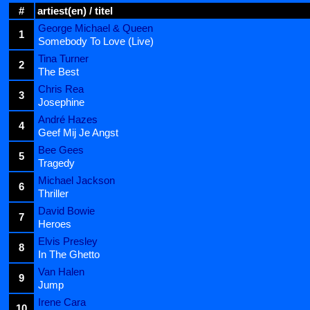
#
artiest(en) / titel
George Michael & Queen
1
Somebody To Love (Live)
Tina Turner
2
The Best
Chris Rea
3
Josephine
André Hazes
4
Geef Mij Je Angst
Bee Gees
5
Tragedy
Michael Jackson
6
Thriller
David Bowie
7
Heroes
Elvis Presley
8
In The Ghetto
Van Halen
9
Jump
Irene Cara
10