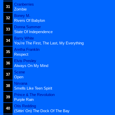
Cranberries
31
Zombie
Boney M.
32
Rivers Of Babylon
Donna Summer
33
State Of Independence
Barry White
34
You're The First, The Last, My Everything
Aretha Franklin
35
Respect
Elvis Presley
36
Always On My Mind
Scene
37
Open
Nirvana
38
Smells Like Teen Spirit
Prince & The Revolution
39
Purple Rain
Otis Redding
40
(Sittin' On) The Dock Of The Bay