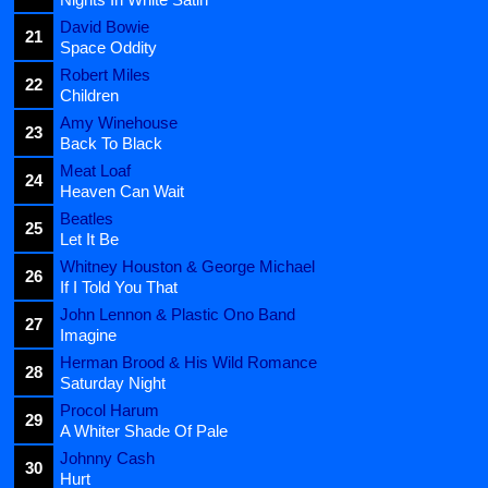
David Bowie
21
Space Oddity
Robert Miles
22
Children
Amy Winehouse
23
Back To Black
Meat Loaf
24
Heaven Can Wait
Beatles
25
Let It Be
Whitney Houston & George Michael
26
If I Told You That
John Lennon & Plastic Ono Band
27
Imagine
Herman Brood & His Wild Romance
28
Saturday Night
Procol Harum
29
A Whiter Shade Of Pale
Johnny Cash
30
Hurt