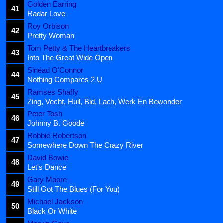
Golden Earring
41
Radar Love
Roy Orbison
42
Pretty Woman
Tom Petty & The Heartbreakers
43
Into The Great Wide Open
Sinéad O'Connor
44
Nothing Compares 2 U
Ramses Shaffy
45
Zing, Vecht, Huil, Bid, Lach, Werk En Bewonder
Peter Tosh
46
Johnny B. Goode
Robbie Robertson
47
Somewhere Down The Crazy River
David Bowie
48
Let's Dance
Gary Moore
49
Still Got The Blues (For You)
Michael Jackson
50
Black Or White