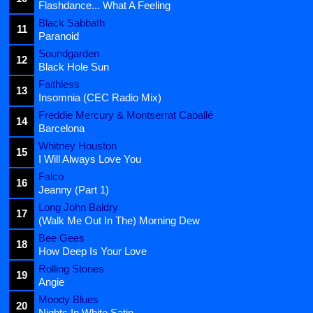
Flashdance... What A Feeling
Black Sabbath
11
Paranoid
Soundgarden
12
Black Hole Sun
Faithless
13
Insomnia (CEC Radio Mix)
Freddie Mercury & Montserrat Caballé
14
Barcelona
Whitney Houston
15
I Will Always Love You
Falco
16
Jeanny (Part 1)
Long John Baldry
17
(Walk Me Out In The) Morning Dew
Bee Gees
18
How Deep Is Your Love
Rolling Stones
19
Angie
Moody Blues
20
Nights In White Satin