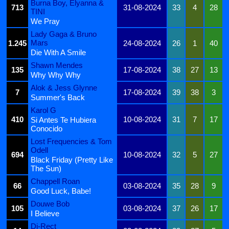
Burna Boy, Elyanna &
713
31-08-2024
33
4
28
TINI
We Pray
Lady Gaga & Bruno
Mars
1.245
24-08-2024
26
1
40
Die With A Smile
Shawn Mendes
135
17-08-2024
38
27
13
Why Why Why
Alok & Jess Glynne
7
17-08-2024
39
38
3
Summer's Back
Karol G
410
10-08-2024
31
7
17
Si Antes Te Hubiera
Conocido
Lost Frequencies & Tom
Odell
694
10-08-2024
32
5
27
Black Friday (Pretty Like
The Sun)
Chappell Roan
66
03-08-2024
35
28
9
Good Luck, Babe!
Douwe Bob
105
03-08-2024
37
26
17
I Believe
Di-Rect