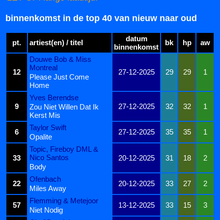
binnenkomst in de top 40 van nieuw naar oud
datum
pt.
artiest(en) / titel
bk
hp
aw
binnenkomst
Douwe Bob & Miss
Montreal
12
27-12-2025
29
29
1
Please Just Come
Home
Yves Berendse
9
27-12-2025
32
32
1
Zou Niet Willen Dat Ik
Kerst Mis
Taylor Swift
6
27-12-2025
35
35
1
Opalite
Topic, Fireboy DML &
Nico Santos
33
20-12-2025
31
18
2
Body
Ofenbach
22
20-12-2025
33
27
2
Miles Away
Flemming & Metejoor
57
13-12-2025
33
15
3
Niet Nodig