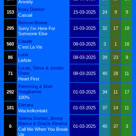
Anxiety
Roxy Dekker
153
15-03-2025
24
9
9
Casual
Benson Boone
295
15-03-2025
32
17
18
Sorry I'm Here For
Someone Else
Claude
560
08-03-2025
3
1
16
C'est La Vie
Luna
86
08-03-2025
39
23
8
Liefste
Lucas, Steve & Jordan
Shaw
71
08-03-2025
40
28
11
Heart First
Flemming & Mart
Hoogkamer
292
01-03-2025
34
11
17
100%
Oimara
181
01-03-2025
37
14
11
Wackelkontakt
Selena Gomez, Benny
Blanco & Gracie Abrams
6
01-03-2025
40
37
3
Call Me When You Break
Up