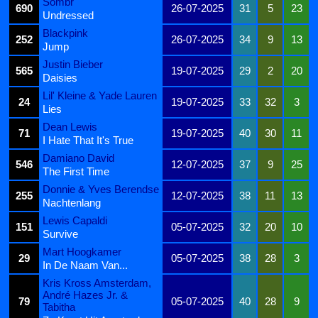
Sombr
690
26-07-2025
31
5
23
Undressed
Blackpink
252
26-07-2025
34
9
13
Jump
Justin Bieber
565
19-07-2025
29
2
20
Daisies
Lil' Kleine & Yade Lauren
24
19-07-2025
33
32
3
Lies
Dean Lewis
71
19-07-2025
40
30
11
I Hate That It's True
Damiano David
546
12-07-2025
37
9
25
The First Time
Donnie & Yves Berendse
255
12-07-2025
38
11
13
Nachtenlang
Lewis Capaldi
151
05-07-2025
32
20
10
Survive
Mart Hoogkamer
29
05-07-2025
38
28
3
In De Naam Van...
Kris Kross Amsterdam,
André Hazes Jr. &
79
05-07-2025
40
28
9
Tabitha