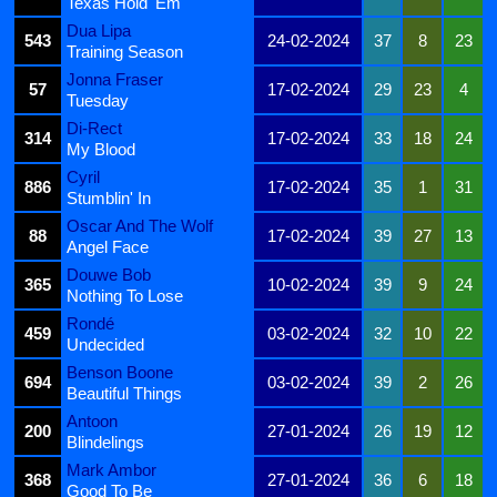
Texas Hold 'Em
Dua Lipa
543
24-02-2024
37
8
23
Training Season
Jonna Fraser
57
17-02-2024
29
23
4
Tuesday
Di-Rect
314
17-02-2024
33
18
24
My Blood
Cyril
886
17-02-2024
35
1
31
Stumblin' In
Oscar And The Wolf
88
17-02-2024
39
27
13
Angel Face
Douwe Bob
365
10-02-2024
39
9
24
Nothing To Lose
Rondé
459
03-02-2024
32
10
22
Undecided
Benson Boone
694
03-02-2024
39
2
26
Beautiful Things
Antoon
200
27-01-2024
26
19
12
Blindelings
Mark Ambor
368
27-01-2024
36
6
18
Good To Be