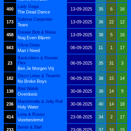
Lady Gaga
400
13-09-2025
35
6
16
The Dead Dance
Sabrina Carpenter
173
13-09-2025
36
22
12
Tears
Douwe Bob & Meau
458
13-09-2025
38
5
16
Nog Even Blijven
Olivia Dean
663
06-09-2025
11
1
17
Man I Need
Bankzitters & Ronnie
Flex
23
06-09-2025
35
31
3
Ben Je Morgen Vrij
Disco Lines & Tinashe
182
06-09-2025
38
15
14
No Broke Boys
Bilal Wahib
138
30-08-2025
38
14
9
Overdosis
Marshmello & Jelly Roll
236
30-08-2025
40
14
18
Holy Water
Luna & Russo
414
23-08-2025
34
2
17
Voorbestemd
Bente & Bløf
233
23-08-2025
37
16
15