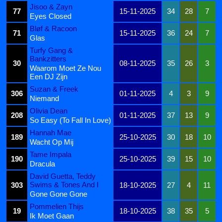
Jisoo & Zayn
77
15-11-2025
34
28
7
Eyes Closed
Bløf & Racoon
71
15-11-2025
36
24
7
Glas
Turfy Gang &
Bankzitters
30
08-11-2025
35
26
3
Waarom Moet Ze Nou
Een DJ Zijn
Suzan & Freek
306
01-11-2025
4
3
9
Niemand
Olivia Dean
208
01-11-2025
37
13
9
So Easy (To Fall In Love)
Hannah Mae
189
25-10-2025
30
18
10
Wacht Op Mij
Tame Impala
190
25-10-2025
39
15
10
Dracula
David Guetta, Teddy
Swims & Tones And I
303
18-10-2025
27
4
11
Gone Gone Gone
Pommelien Thijs
19
18-10-2025
38
35
5
Ik Moet Gaan