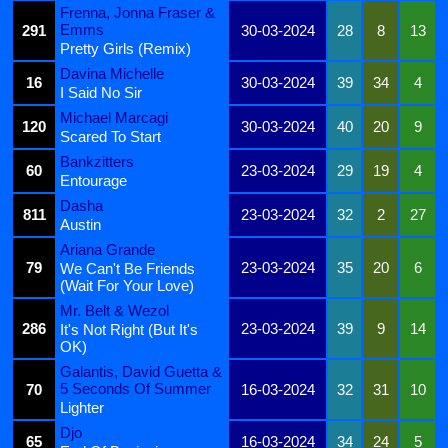
Frenna, Jonna Fraser &
Emms
291
30-03-2024
28
8
13
Pretty Girls (Remix)
Davina Michelle
16
30-03-2024
39
34
4
I Said No Sir
Michael Marcagi
120
30-03-2024
40
20
9
Scared To Start
Bankzitters
60
23-03-2024
29
19
4
Entourage
Dasha
811
23-03-2024
32
2
27
Austin
Ariana Grande
79
23-03-2024
35
20
6
We Can't Be Friends
(Wait For Your Love)
Mr. Belt & Wezol
286
23-03-2024
39
9
14
It's Not Right (But It's
OK)
Galantis, David Guetta &
5 Seconds Of Summer
70
16-03-2024
32
31
10
Lighter
Djo
65
16-03-2024
34
24
5