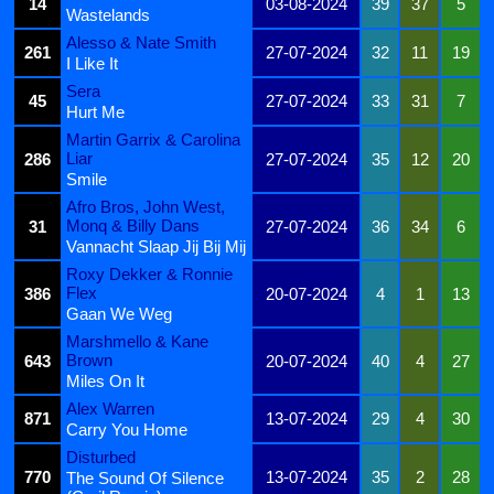
14
03-08-2024
39
37
5
Wastelands
Alesso & Nate Smith
261
27-07-2024
32
11
19
I Like It
Sera
45
27-07-2024
33
31
7
Hurt Me
Martin Garrix & Carolina
Liar
286
27-07-2024
35
12
20
Smile
Afro Bros, John West,
Monq & Billy Dans
31
27-07-2024
36
34
6
Vannacht Slaap Jij Bij Mij
Roxy Dekker & Ronnie
Flex
386
20-07-2024
4
1
13
Gaan We Weg
Marshmello & Kane
Brown
643
20-07-2024
40
4
27
Miles On It
Alex Warren
871
13-07-2024
29
4
30
Carry You Home
Disturbed
770
13-07-2024
35
2
28
The Sound Of Silence