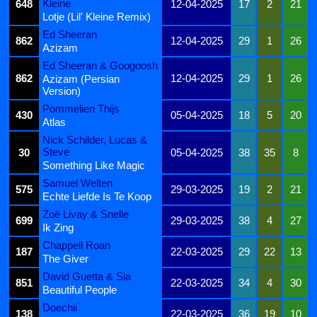
Kleine
648
12-04-2025
17
2
21
Lotje (Lil' Kleine Remix)
Ed Sheeran
862
12-04-2025
29
1
26
Azizam
Ed Sheeran & Googoosh
862
12-04-2025
29
1
26
Azizam (Persian
Version)
Pommelien Thijs
430
05-04-2025
18
5
20
Atlas
Nick Schilder, Lucas &
Steve
30
05-04-2025
38
35
8
Something Like Magic
Samuel Welten
575
29-03-2025
19
2
21
Echte Liefde Is Te Koop
Zoë Livay & Snelle
699
29-03-2025
38
4
27
Ik Zing
Chappell Roan
187
22-03-2025
29
22
13
The Giver
David Guetta & Sia
851
22-03-2025
34
4
30
Beautiful People
Doechii
138
22-03-2025
36
19
10