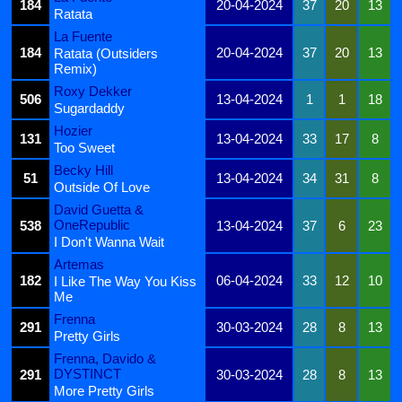
184
20-04-2024
37
20
13
Ratata
La Fuente
184
20-04-2024
37
20
13
Ratata (Outsiders
Remix)
Roxy Dekker
506
13-04-2024
1
1
18
Sugardaddy
Hozier
131
13-04-2024
33
17
8
Too Sweet
Becky Hill
51
13-04-2024
34
31
8
Outside Of Love
David Guetta &
OneRepublic
538
13-04-2024
37
6
23
I Don't Wanna Wait
Artemas
182
06-04-2024
33
12
10
I Like The Way You Kiss
Me
Frenna
291
30-03-2024
28
8
13
Pretty Girls
Frenna, Davido &
DYSTINCT
291
30-03-2024
28
8
13
More Pretty Girls