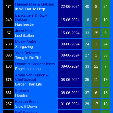
Hannah Mae & Maksim
474
22-06-2024
40
8
24
Ik Wil Dat Je Liegt
Bankzitters & Roxy
Dekker
240
15-06-2024
18
2
10
Huisfeestje
Joost Klein
57
15-06-2024
33
25
6
Luchtballon
Myles Smith
739
08-06-2024
24
3
24
Stargazing
Yves Berendse
890
08-06-2024
27
1
33
Terug In De Tijd
Donnie & Snollebollekes
103
08-06-2024
33
21
7
Engelengezang
Armin Van Buuren &
Chef'Special
378
08-06-2024
35
11
19
Larger Than Life
Eminem
361
08-06-2024
37
6
15
Houdini
Benson Boone
237
01-06-2024
29
17
13
Slow It Down
Rolf Sanchez