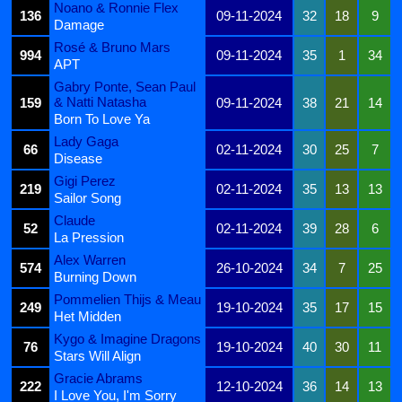
Noano & Ronnie Flex
136
09-11-2024
32
18
9
Damage
Rosé & Bruno Mars
994
09-11-2024
35
1
34
APT
Gabry Ponte, Sean Paul
& Natti Natasha
159
09-11-2024
38
21
14
Born To Love Ya
Lady Gaga
66
02-11-2024
30
25
7
Disease
Gigi Perez
219
02-11-2024
35
13
13
Sailor Song
Claude
52
02-11-2024
39
28
6
La Pression
Alex Warren
574
26-10-2024
34
7
25
Burning Down
Pommelien Thijs & Meau
249
19-10-2024
35
17
15
Het Midden
Kygo & Imagine Dragons
76
19-10-2024
40
30
11
Stars Will Align
Gracie Abrams
222
12-10-2024
36
14
13
I Love You, I'm Sorry