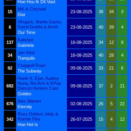
Hoe Hou Ik Dit Vast
MK & Chrystal
15
23-08-2025
38
34
3
Dior
Afrojack, Martin Garrix,
David Guetta & Amél
6
23-08-2025
40
39
4
Our Time
Katseye
137
16-08-2025
34
12
8
Gabriela
Jan Smit
34
16-08-2025
40
28
4
Tranquilo
Chappell Roan
92
09-08-2025
33
21
6
The Subway
Huntr-X, Ejae, Audrey
Nuna, Rei Ami & KPop
692
09-08-2025
37
2
21
Demon Hunters Cast
Golden
Alex Warren
676
02-08-2025
26
5
22
Eternity
Roxy Dekker, Idaly &
Ronnie Flex
342
26-07-2025
15
4
12
Hoe Het Is