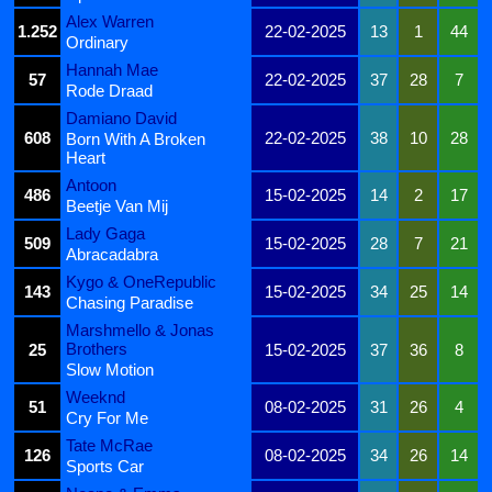
Alex Warren
1.252
22-02-2025
13
1
44
Ordinary
Hannah Mae
57
22-02-2025
37
28
7
Rode Draad
Damiano David
608
22-02-2025
38
10
28
Born With A Broken
Heart
Antoon
486
15-02-2025
14
2
17
Beetje Van Mij
Lady Gaga
509
15-02-2025
28
7
21
Abracadabra
Kygo & OneRepublic
143
15-02-2025
34
25
14
Chasing Paradise
Marshmello & Jonas
Brothers
25
15-02-2025
37
36
8
Slow Motion
Weeknd
51
08-02-2025
31
26
4
Cry For Me
Tate McRae
126
08-02-2025
34
26
14
Sports Car