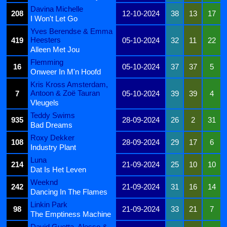
Davina Michelle
208
12-10-2024
38
13
17
I Won't Let Go
Yves Berendse & Emma
Heesters
419
05-10-2024
32
11
22
Alleen Met Jou
Flemming
16
05-10-2024
37
37
5
Onweer In M'n Hoofd
Kris Kross Amsterdam,
Antoon & Zoë Tauran
7
05-10-2024
39
39
4
Vleugels
Teddy Swims
935
28-09-2024
26
2
31
Bad Dreams
Roxy Dekker
108
28-09-2024
29
17
6
Industry Plant
Luna
214
21-09-2024
25
10
10
Dat Is Het Leven
Weeknd
242
21-09-2024
31
16
14
Dancing In The Flames
Linkin Park
98
21-09-2024
33
21
7
The Emptiness Machine
David Guetta, Alesso &