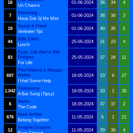
16
01-06-2024
36
34
4
Un Chance
Flemming
7
01-06-2024
38
38
3
Hoop Dat Jij Me Mist
Suzan & Freek
19
01-06-2024
40
35
5
Verleden Tijd
Billie Eilish
44
25-05-2024
31
23
4
Lunch
Kygo, Zak Abel & Nile
Rodgers
83
25-05-2024
37
28
11
For Life
Post Malone & Morgan
Wallen
697
18-05-2024
19
6
27
I Had Some Help
Shaboozey
1.042
18-05-2024
33
2
35
A Bar Song (Tipsy)
Nemo
6
18-05-2024
37
37
2
The Code
Mark Ambor
676
11-05-2024
5
1
21
Belong Together
Imagine Dragons
12
11-05-2024
39
36
4
Eyes Closed