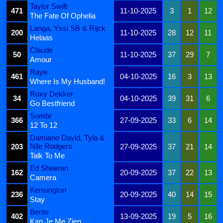
Taylor Swift
471
11-10-2025
3
1
12
The Fate Of Ophelia
Langa, Yssi SB & Rijck
200
11-10-2025
28
12
11
Helaas
Claude
50
11-10-2025
37
29
7
Amour
Raye
461
04-10-2025
16
3
13
Where Is My Husband!
Roxy Dekker
34
04-10-2025
39
31
6
Go Bestfriend
Sombr
366
27-09-2025
33
6
14
12 To 12
Damiano David, Tyla &
Nile Rodgers
203
27-09-2025
37
21
14
Talk To Me
Ed Sheeran
162
20-09-2025
37
22
13
Camera
Kensington
236
20-09-2025
40
14
15
Stay
Bente
402
13-09-2025
19
5
16
Kan Je Me Zien