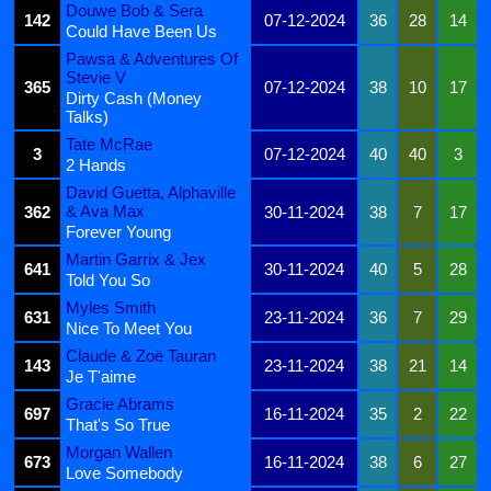
Douwe Bob & Sera
142
07-12-2024
36
28
14
Could Have Been Us
Pawsa & Adventures Of
Stevie V
365
07-12-2024
38
10
17
Dirty Cash (Money
Talks)
Tate McRae
3
07-12-2024
40
40
3
2 Hands
David Guetta, Alphaville
& Ava Max
362
30-11-2024
38
7
17
Forever Young
Martin Garrix & Jex
641
30-11-2024
40
5
28
Told You So
Myles Smith
631
23-11-2024
36
7
29
Nice To Meet You
Claude & Zoë Tauran
143
23-11-2024
38
21
14
Je T'aime
Gracie Abrams
697
16-11-2024
35
2
22
That's So True
Morgan Wallen
673
16-11-2024
38
6
27
Love Somebody