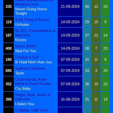
Madison Love
335
21-09-2024
40
12
23
Never Going Home
Tonight
Turfy Gang & Russo
119
14-09-2024
29
15
6
Ushuaia
BL3SS, CamrinWatsin &
bbyclose
187
14-09-2024
37
21
14
Kisses
Myles Smith
408
14-09-2024
38
7
23
Wait For You
Froukje & S10
166
07-09-2024
31
11
8
Ik Haat Hem Voor Jou
Sabrina Carpenter
685
07-09-2024
33
3
24
Taste
Clean Bandit, Anne-
Marie & David Guetta
352
07-09-2024
36
10
23
Cry Baby
Hugel, Topic, Arash &
Daecolm
398
31-08-2024
31
11
19
I Adore You
Coldplay, Little Simz,