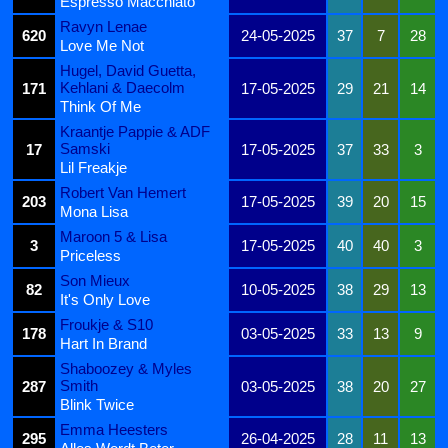
Espresso Macchiato
Ravyn Lenae
620
24-05-2025
37
7
28
Love Me Not
Hugel, David Guetta,
Kehlani & Daecolm
171
17-05-2025
29
21
14
Think Of Me
Kraantje Pappie & ADF
Samski
17
17-05-2025
37
33
3
Lil Freakje
Robert Van Hemert
203
17-05-2025
39
20
15
Mona Lisa
Maroon 5 & Lisa
3
17-05-2025
40
40
3
Priceless
Son Mieux
82
10-05-2025
38
29
13
It's Only Love
Froukje & S10
178
03-05-2025
33
13
9
Hart In Brand
Shaboozey & Myles
Smith
287
03-05-2025
38
20
27
Blink Twice
Emma Heesters
295
26-04-2025
28
11
13