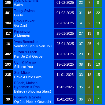
Noano & Emms
185
01-02-2025
22
7
8
Waka
Teddy Swims
401
01-02-2025
31
16
22
Guilty
Roxy Dekker
384
25-01-2025
4
2
13
Ga Dan!
Kensington
117
25-01-2025
27
19
8
A Moment
Yves Berendse
16
25-01-2025
37
35
4
Vandaag Ben Ik Van Jou
Suzan & Freek
402
18-01-2025
29
12
19
Ken Je Dat Gevoel
Cyril & Maryjo
193
18-01-2025
38
15
13
Still Into You
Son Mieux
235
11-01-2025
33
18
15
Have A Little Faith
R3hab, Mufasa,
Hypeman & Rani
77
11-01-2025
35
26
8
Believe (Shooting Stars)
Poema's & Snelle
39
11-01-2025
36
33
7
Op Jou Heb Ik Gewacht