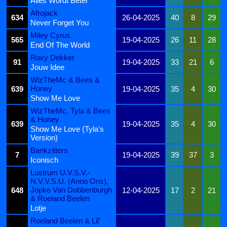
Alles Wordt Beter
Afrojack
634
26-04-2025
40
8
29
Never Forget You
Miley Cyrus
565
19-04-2025
26
11
28
End Of The World
Roxy Dekker
91
19-04-2025
33
21
6
Jouw Idee
WizTheMc & Bees &
Honey
639
19-04-2025
35
4
30
Show Me Love
WizTheMc, Tyla & Bees
& Honey
639
19-04-2025
35
4
30
Show Me Love (Tyla's
Version)
Bankzitters
7
19-04-2025
39
37
3
Iconisch
Lustrum U.V.S.V.-
N.V.V.S.U. (Anno Ons),
Jopke Van Dobbenburgh
648
12-04-2025
17
2
21
& Roeland Beelen
Lotje
Roeland Beelen & Lil'