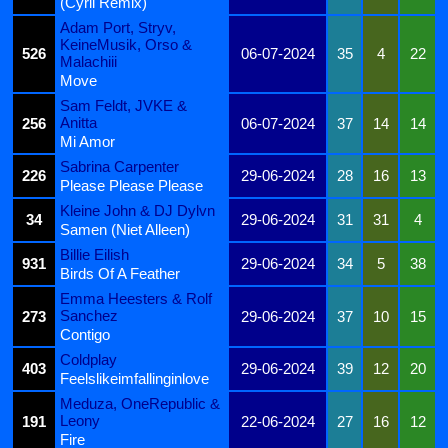
(Cyril Remix)
Adam Port, Stryv,
KeineMusik, Orso &
526
06-07-2024
35
4
22
Malachiii
Move
Sam Feldt, JVKE &
Anitta
256
06-07-2024
37
14
14
Mi Amor
Sabrina Carpenter
226
29-06-2024
28
16
13
Please Please Please
Kleine John & DJ Dylvn
34
29-06-2024
31
31
4
Samen (Niet Alleen)
Billie Eilish
931
29-06-2024
34
5
38
Birds Of A Feather
Emma Heesters & Rolf
Sanchez
273
29-06-2024
37
10
15
Contigo
Coldplay
403
29-06-2024
39
12
20
Feelslikeimfallinginlove
Meduza, OneRepublic &
Leony
191
22-06-2024
27
16
12
Fire