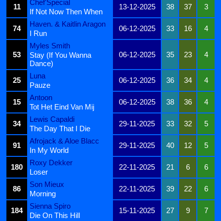
Chef'Special
11
13-12-2025
38
37
3
If Not Now Then When
Haven. & Kaitlin Aragon
74
06-12-2025
33
16
4
I Run
Myles Smith
53
06-12-2025
35
23
4
Stay (If You Wanna
Dance)
Luna
25
06-12-2025
36
34
4
Pauze
Antoon
15
06-12-2025
38
36
4
Tot Het Eind Van Mij
Lewis Capaldi
34
29-11-2025
33
32
5
The Day That I Die
Afrojack & Aloe Blacc
91
29-11-2025
40
12
5
In My World
Roxy Dekker
180
22-11-2025
21
6
6
Loser
Son Mieux
86
22-11-2025
39
22
6
Morning
Sienna Spiro
184
15-11-2025
27
9
7
Die On This Hill