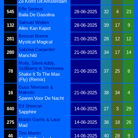
Ze Komt Uit Amsterdam
Effe Serieus
545
28-06-2025
32
4
23
Baila De Gasolina
Samuel Welten
132
28-06-2025
39
17
9
Alles Kan Kapot
Benson Boone
281
21-06-2025
28
12
12
Mystical Magical
Sabrina Carpenter
280
21-06-2025
34
17
14
Manchild
Moliy, Silent Addy,
Skillibeng & Shenseea
78
21-06-2025
37
25
8
Shake It To The Max
(Fly) (Remix)
Guus Meeuwis &
Maksim
16
21-06-2025
38
34
4
Sparen Voor De Nacht
Ed Sheeran
840
14-06-2025
27
3
29
Sapphire
Martin Garrix & Lauv
275
14-06-2025
38
18
26
Mad
Tino Martin
46
14-06-2025
40
28
9