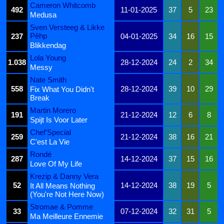
Cameron Whitcomb
492
11-01-2025
37
5
23
Medusa
Sven Versteeg & Likke
Pêhp
237
04-01-2025
34
16
15
Blikkendag
Lola Young
1.038
28-12-2024
24
2
34
Messy
Nate Smith
558
28-12-2024
39
10
29
Fix What You Didn't
Break
Martin Morero
191
21-12-2024
12
6
8
Spijt Is Voor Later
Chef'Special
259
21-12-2024
38
16
21
C'est La Vie
Rondé
287
14-12-2024
37
15
16
Love Of My Life
Krezip & Danny Vera
52
14-12-2024
38
19
5
It All Means Nothing
(You're Not Here Now)
Stromae & Pomme
33
07-12-2024
32
31
5
Ma Meilleure Ennemie