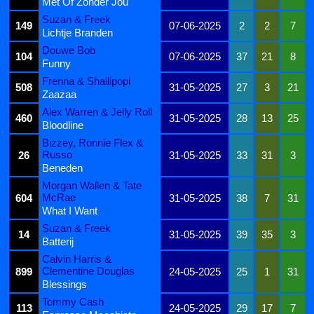
Met Of Zonder Jou
Suzan & Freek
149
07-06-2025
2
2
7
Lichtje Branden
Douwe Bob
104
07-06-2025
37
21
8
Funny
Frenna & Shallipopi
508
31-05-2025
27
3
21
Zaazaa
Alex Warren & Jelly Roll
460
31-05-2025
28
13
25
Bloodline
Bizzey, Ronnie Flex &
Russo
26
31-05-2025
33
31
3
Beneden
Morgan Wallen & Tate
McRae
604
31-05-2025
38
7
31
What I Want
Suzan & Freek
14
31-05-2025
39
35
3
Batterij
Calvin Harris &
Clementine Douglas
899
24-05-2025
25
1
31
Blessings
Tommy Cash
113
24-05-2025
29
17
7