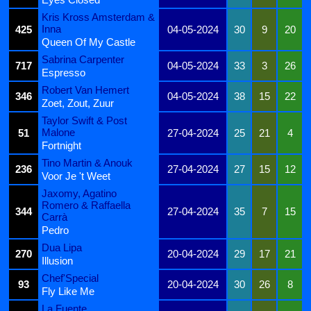
Kris Kross Amsterdam &
Inna
425
04-05-2024
30
9
20
Queen Of My Castle
Sabrina Carpenter
717
04-05-2024
33
3
26
Espresso
Robert Van Hemert
346
04-05-2024
38
15
22
Zoet, Zout, Zuur
Taylor Swift & Post
Malone
51
27-04-2024
25
21
4
Fortnight
Tino Martin & Anouk
236
27-04-2024
27
15
12
Voor Je 't Weet
Jaxomy, Agatino
Romero & Raffaella
344
27-04-2024
35
7
15
Carrà
Pedro
Dua Lipa
270
20-04-2024
29
17
21
Illusion
Chef'Special
93
20-04-2024
30
26
8
Fly Like Me
La Fuente