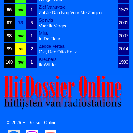
Zjef Vanuytsel
96
nw
1
1973
Zal Je Dan Nog Voor Me Zorgen
Spinvis
97
73
5
2001
Voor Ik Vergeet
Mira
98
nw
1
2007
In De Fleur
Zesde Metaal
99
re
2
2014
Gie, Den Otto En Ik
Kreuners
100
nw
1
1990
Ik Wil Je
© 2026 HitDossier Online