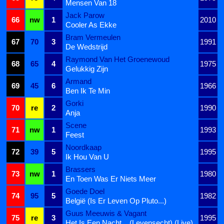
Mensen Van 18
Jack Parow
66
nw
1
2010
Cooler As Ekke
Bram Vermeulen
67
70
3
1991
De Wedstrijd
Raymond Van Het Groenewoud
68
65
4
1975
Gelukkig Zijn
Armand
69
45
6
1966
Ben Ik Te Min
Gorki
70
re
2
1990
Anja
Scene
71
nw
1
1993
Feest
Noordkaap
72
39
5
1995
Ik Hou Van U
Brassers
73
nw
1
1980
En Toen Was Er Niets Meer
Goede Doel
74
95
5
1982
België (Is Er Leven Op Pluto...)
Guus Meeuwis & Vagant
75
re
3
1995
Het Is Een Nacht... (Levensecht) (Live)