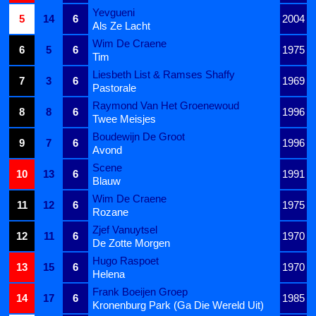
Yevgueni
5
14
6
2004
Als Ze Lacht
Wim De Craene
6
5
6
1975
Tim
Liesbeth List & Ramses Shaffy
7
3
6
1969
Pastorale
Raymond Van Het Groenewoud
8
8
6
1996
Twee Meisjes
Boudewijn De Groot
9
7
6
1996
Avond
Scene
10
13
6
1991
Blauw
Wim De Craene
11
12
6
1975
Rozane
Zjef Vanuytsel
12
11
6
1970
De Zotte Morgen
Hugo Raspoet
13
15
6
1970
Helena
Frank Boeijen Groep
14
17
6
1985
Kronenburg Park (Ga Die Wereld Uit)