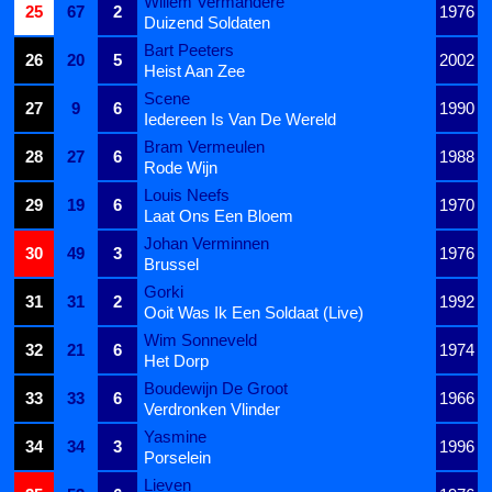
Willem Vermandere
25
67
2
1976
Duizend Soldaten
Bart Peeters
26
20
5
2002
Heist Aan Zee
Scene
27
9
6
1990
Iedereen Is Van De Wereld
Bram Vermeulen
28
27
6
1988
Rode Wijn
Louis Neefs
29
19
6
1970
Laat Ons Een Bloem
Johan Verminnen
30
49
3
1976
Brussel
Gorki
31
31
2
1992
Ooit Was Ik Een Soldaat (Live)
Wim Sonneveld
32
21
6
1974
Het Dorp
Boudewijn De Groot
33
33
6
1966
Verdronken Vlinder
Yasmine
34
34
3
1996
Porselein
Lieven