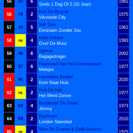
55
50
6
1981
Sinds 1 Dag Of 2 (32 Jaar)
Kris De Bruyne
56
78
2
1975
Vilvoorde City
Will Tura
57
30
5
1962
Eenzaam Zonder Jou
Klein Orkest
58
re
4
1983
Over De Muur
Spinvis
59
46
6
2002
Bagagedrager
Raymond Van Het Groenewoud
60
37
6
1977
Meisjes
Hannelore Bedert
61
96
2
2020
Kom Naar Huis
Rob De Nijs
62
re
2
1977
Het Werd Zomer
Boudewijn De Groot
63
59
4
1973
Jimmy
Buurman
64
68
2
2010
London Stansted
Wim De Craene & Della Bosiers
65
re
4
1975