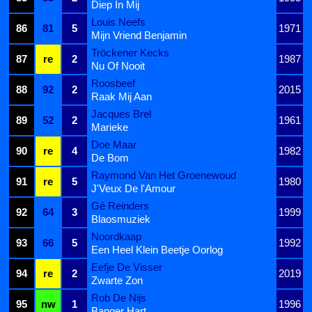
Diep In Mij
Louis Neefs
86
81
5
1971
Mijn Vriend Benjamin
Tröckener Kecks
87
re
2
1987
Nu Of Nooit
Roosbeef
88
92
2
2015
Raak Mij Aan
Jacques Brel
89
52
2
1961
Marieke
Doe Maar
90
re
4
1982
De Bom
Raymond Van Het Groenewoud
91
re
5
1980
J'Veux De l'Amour
Gé Reinders
92
64
3
1999
Blaosmuziek
Noordkaap
93
66
5
1992
Een Heel Klein Beetje Oorlog
Eefje De Visser
94
re
2
2019
Zwarte Zon
Rob De Nijs
95
nw
1
1996
Banger Hart