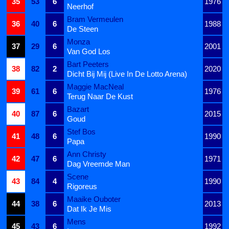
35
53
6
1976
Neerhof
Bram Vermeulen
36
40
6
1988
De Steen
Monza
37
29
6
2001
Van God Los
Bart Peeters
38
82
2
2020
Dicht Bij Mij (Live In De Lotto Arena)
Maggie MacNeal
39
61
6
1976
Terug Naar De Kust
Bazart
40
87
6
2015
Goud
Stef Bos
41
48
6
1990
Papa
Ann Christy
42
47
6
1971
Dag Vreemde Man
Scene
43
84
4
1990
Rigoreus
Maaike Ouboter
44
38
6
2013
Dat Ik Je Mis
Mens
45
43
6
1992