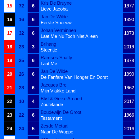
Kris De Bruyne
15
72
6
1977
Lieve Jacoba
Jan De Wilde
16
16
6
1990
Eerste Sneeuw
Johan Verminnen
17
32
6
1973
Laat Me Nu Toch Niet Alleen
Brihang
18
23
3
2019
Steentje
Ramses Shaffy
19
25
6
1978
Laat Me
Jan De Wilde
20
26
6
1990
De Fanfare Van Honger En Dorst
Jacques Brel
21
28
6
1962
Mijn Vlakke Land
Bløf & Geike Arnaert
22
10
4
2017
Zoutelande
Boudewijn De Groot
23
22
6
1966
Testament
Zesde Metaal
24
24
5
2016
Naar De Wuppe