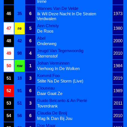
Irene
Wannes Van De Velde
46
35
6
1973
Ik Wil Deze Nacht In De Straten
Verdwalen
Ann Christy
47
re
5
1980
De Roos
Abel
48
42
6
2000
Onderweg
Jeugd Van Tegenwoordig
49
98
4
2010
Sterrenstof
Johan Verminnen
50
nw
1
1984
Vierhoog In De Wolken
Kommil Foo
51
18
3
2019
Stilte Na De Storm (Live)
Clouseau
52
91
6
1989
Daar Gaat Ze
Guido Belcanto & An Pierlé
53
51
3
2011
Toverdrank
Claudia De Breij
54
56
6
2010
Mag Ik Dan Bij Jou
Doe Maar