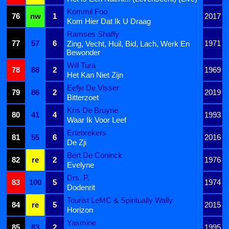
Kommil Foo
76
nw
1
2017
Kom Hier Dat Ik U Draag
Ramses Shaffy
77
57
6
1971
Zing, Vecht, Huil, Bid, Lach, Werk En
Bewonder
Will Tura
78
88
2
1969
Het Kan Niet Zijn
Eefje De Visser
79
86
2
2019
Bitterzoet
Kris De Bruyne
80
41
4
1993
Waar Ik Voor Leef
Ertebrekers
81
55
6
2016
De Zji
Bert De Coninck
82
re
2
1976
Evelyne
Drs. P.
83
100
5
1974
Dodenrit
Tourist LeMC & Spiritually Wally
84
re
5
2015
Horizon
Yasmine
85
83
2
1995