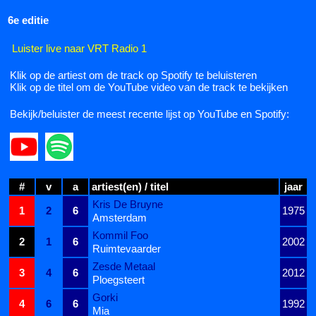
6e editie
Luister live naar VRT Radio 1
Klik op de artiest om de track op Spotify te beluisteren
Klik op de titel om de YouTube video van de track te bekijken
Bekijk/beluister de meest recente lijst op YouTube en Spotify:
#
v
a
artiest(en) / titel
jaar
Kris De Bruyne
1
2
6
1975
Amsterdam
Kommil Foo
2
1
6
2002
Ruimtevaarder
Zesde Metaal
3
4
6
2012
Ploegsteert
Gorki
4
6
6
1992
Mia