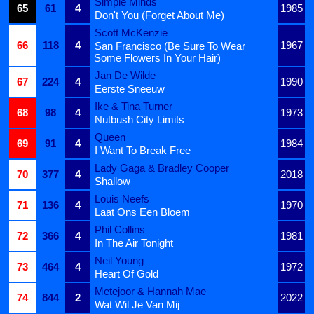
Simple Minds
65
61
4
1985
Don't You (Forget About Me)
Scott McKenzie
66
118
4
1967
San Francisco (Be Sure To Wear
Some Flowers In Your Hair)
Jan De Wilde
67
224
4
1990
Eerste Sneeuw
Ike & Tina Turner
68
98
4
1973
Nutbush City Limits
Queen
69
91
4
1984
I Want To Break Free
Lady Gaga & Bradley Cooper
70
377
4
2018
Shallow
Louis Neefs
71
136
4
1970
Laat Ons Een Bloem
Phil Collins
72
366
4
1981
In The Air Tonight
Neil Young
73
464
4
1972
Heart Of Gold
Metejoor & Hannah Mae
74
844
2
2022
Wat Wil Je Van Mij