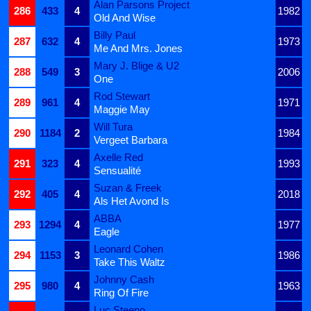
Alan Parsons Project
286
433
4
1982
Old And Wise
Billy Paul
287
632
4
1973
Me And Mrs. Jones
Mary J. Blige & U2
288
549
3
2006
One
Rod Stewart
289
961
4
1971
Maggie May
Will Tura
290
1184
2
1984
Vergeet Barbara
Axelle Red
291
323
4
1993
Sensualité
Suzan & Freek
292
405
4
2018
Als Het Avond Is
ABBA
293
1294
4
1977
Eagle
Leonard Cohen
294
1153
3
1986
Take This Waltz
Johnny Cash
295
980
4
1963
Ring Of Fire
Luc Steeno