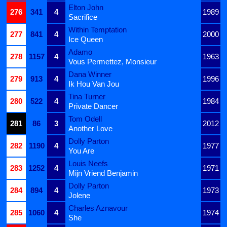
Elton John
276
341
4
1989
Sacrifice
Within Temptation
277
841
4
2000
Ice Queen
Adamo
278
1157
4
1963
Vous Permettez, Monsieur
Dana Winner
279
913
4
1996
Ik Hou Van Jou
Tina Turner
280
522
4
1984
Private Dancer
Tom Odell
281
86
3
2012
Another Love
Dolly Parton
282
1190
4
1977
You Are
Louis Neefs
283
1252
4
1971
Mijn Vriend Benjamin
Dolly Parton
284
894
4
1973
Jolene
Charles Aznavour
285
1060
4
1974
She