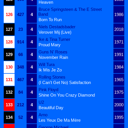
Heaven
Bruce Springsteen & The E Street
Band
126
427
4
1986
Born To Run
Niels Destadsbader
127
23
4
2018
Verover Mij (Live)
Ike & Tina Turner
128
914
4
1971
Proud Mary
Guns N' Roses
129
66
4
1991
November Rain
Will Tura
130
348
4
1984
Ik Mis Je Zo
Rolling Stones
131
467
4
1965
(I Can't Get No) Satisfaction
Pink Floyd
132
84
4
1975
Shine On You Crazy Diamond
U2
133
212
4
2000
Beautiful Day
Arno
134
52
4
1995
Les Yeux De Ma Mère
George Michael