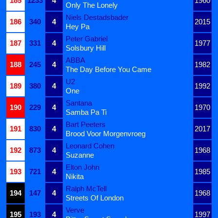
185
1233
4
1960
Only The Lonely
Niels Destadsbader
186
340
4
2015
Hey Pa
Peter Gabriel
187
331
4
1977
Solsbury Hill
ABBA
188
245
4
1982
The Day Before You Came
U2
189
380
4
1992
One
Santana
190
229
4
1970
Samba Pa Ti
Bart Peeters
191
830
4
2017
Brood Voor Morgenvroeg
Leonard Cohen
192
873
4
1968
Suzanne
Elton John
193
721
4
1985
Nikita
Ralph McTell
194
147
4
1968
Streets Of London
Verve
195
193
4
1997