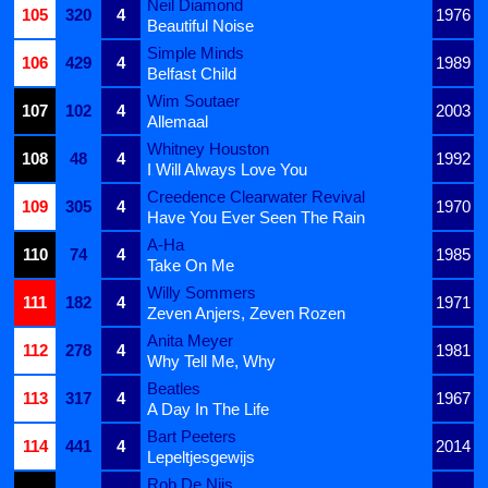
Neil Diamond
105
320
4
1976
Beautiful Noise
Simple Minds
106
429
4
1989
Belfast Child
Wim Soutaer
107
102
4
2003
Allemaal
Whitney Houston
108
48
4
1992
I Will Always Love You
Creedence Clearwater Revival
109
305
4
1970
Have You Ever Seen The Rain
A-Ha
110
74
4
1985
Take On Me
Willy Sommers
111
182
4
1971
Zeven Anjers, Zeven Rozen
Anita Meyer
112
278
4
1981
Why Tell Me, Why
Beatles
113
317
4
1967
A Day In The Life
Bart Peeters
114
441
4
2014
Lepeltjesgewijs
Rob De Nijs