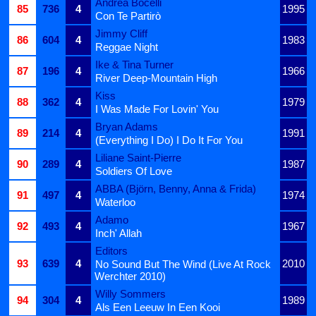
Andrea Bocelli
85
736
4
1995
Con Te Partirò
Jimmy Cliff
86
604
4
1983
Reggae Night
Ike & Tina Turner
87
196
4
1966
River Deep-Mountain High
Kiss
88
362
4
1979
I Was Made For Lovin' You
Bryan Adams
89
214
4
1991
(Everything I Do) I Do It For You
Liliane Saint-Pierre
90
289
4
1987
Soldiers Of Love
ABBA (Björn, Benny, Anna & Frida)
91
497
4
1974
Waterloo
Adamo
92
493
4
1967
Inch' Allah
Editors
93
639
4
2010
No Sound But The Wind (Live At Rock
Werchter 2010)
Willy Sommers
94
304
4
1989
Als Een Leeuw In Een Kooi