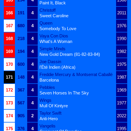
Paint It, Black
Christoff
166
191
4
2011
Sweet Caroline
Queen
167
680
4
1976
Somebody To Love
Vaya Con Dios
168
218
4
1990
What's A Woman
Simple Minds
169
194
4
1982
New Gold Dream (81-82-83-84)
Joe Dassin
170
600
4
1975
l'Été Indien (Africa)
Freddie Mercury & Montserrat Caballé
171
148
4
1987
Barcelona
Pebbles
172
367
4
1969
Seven Horses In The Sky
Wings
173
567
4
1977
Mull Of Kintyre
Taylor Swift
174
905
2
2022
Anti-Hero
Vangelis
175
376
4
1995