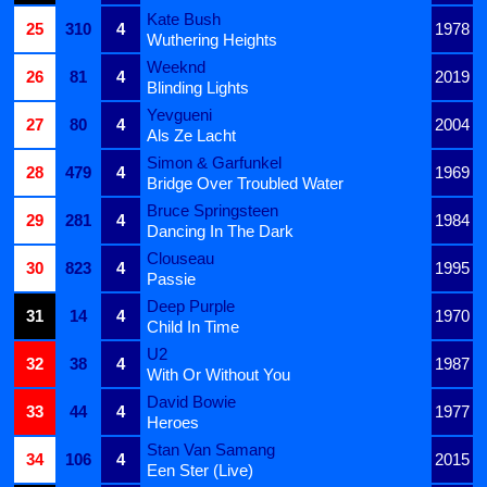
Kate Bush
25
310
4
1978
Wuthering Heights
Weeknd
26
81
4
2019
Blinding Lights
Yevgueni
27
80
4
2004
Als Ze Lacht
Simon & Garfunkel
28
479
4
1969
Bridge Over Troubled Water
Bruce Springsteen
29
281
4
1984
Dancing In The Dark
Clouseau
30
823
4
1995
Passie
Deep Purple
31
14
4
1970
Child In Time
U2
32
38
4
1987
With Or Without You
David Bowie
33
44
4
1977
Heroes
Stan Van Samang
34
106
4
2015
Een Ster (Live)