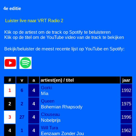
4e editie
Luister live naar VRT Radio 2
Klik op de artiest om de track op Spotify te beluisteren
Klik op de titel om de YouTube video van de track te bekijken
Bekijk/beluister de meest recente lijst op YouTube en Spotify:
#
v
a
artiest(en) / titel
jaar
Gorki
1
6
4
1992
Mia
Queen
2
2
4
1975
Bohemian Rhapsody
Clouseau
3
27
4
1996
Nobelprijs
Will Tura
4
1
4
1962
Eenzaam Zonder Jou