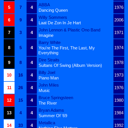
ABBA
5
7
4
1976
Dancing Queen
Willy Sommers
6
9
4
2006
Laat De Zon In Je Hart
John Lennon & Plastic Ono Band
7
3
4
1971
Imagine
Barry White
8
5
4
1974
You're The First, The Last, My
Everything
Dire Straits
9
8
4
1978
Sultans Of Swing (Album Version)
Billy Joel
10
16
4
1973
Piano Man
John Miles
11
26
4
1976
Music
Bruce Springsteen
12
15
4
1980
The River
Bryan Adams
13
4
4
1984
Summer Of '69
Metallica
14
33
4
1992