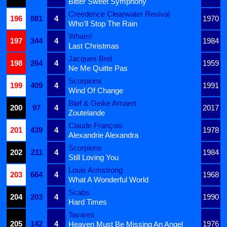
Bitter Sweet Symphony
Creedence Clearwater Revival
196
881
4
1970
Who'll Stop The Rain
Wham!
197
344
4
1984
Last Christmas
Jacques Brel
198
264
4
1959
Ne Me Quitte Pas
Scorpions
199
409
4
1991
Wind Of Change
Bløf & Geike Arnaert
200
97
4
2017
Zoutelande
Claude François
201
439
4
1978
Alexandrie Alexandra
Scorpions
202
211
4
1984
Still Loving You
Louis Armstrong
203
664
4
1968
What A Wonderful World
Scabs
204
203
4
1990
Hard Times
Tavares
205
142
4
1976
Heaven Must Be Missing An Angel