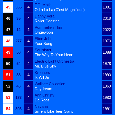
T.C. Matic
45
355
4
1981
O La La La (C'est Magnifique)
Danny Vera
46
35
4
2019
Roller Coaster
Pommelien Thijs
47
12
2
2022
Ongewoon
Elton John
48
277
4
1970
Your Song
Soulsister
49
56
4
1988
The Way To Your Heart
Electric Light Orchestra
50
54
4
1978
Mr. Blue Sky
Kreuners
51
88
4
1990
Ik Wil Je
Wallace Collection
52
46
4
1969
Daydream
Ann Christy
53
173
4
1980
De Roos
Nirvana
54
303
4
1991
Smells Like Teen Spirit