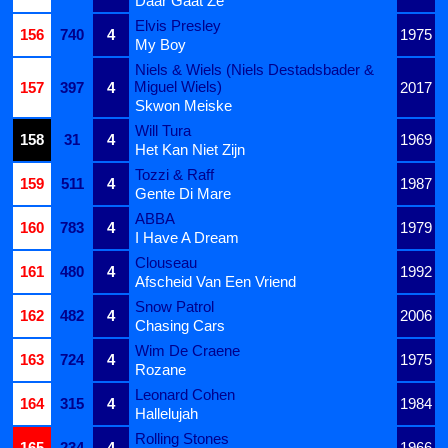
Daar Gaat Ze
Elvis Presley
156
740
4
1975
My Boy
Niels & Wiels (Niels Destadsbader &
Miguel Wiels)
157
397
4
2017
Skwon Meiske
Will Tura
158
31
4
1969
Het Kan Niet Zijn
Tozzi & Raff
159
511
4
1987
Gente Di Mare
ABBA
160
783
4
1979
I Have A Dream
Clouseau
161
480
4
1992
Afscheid Van Een Vriend
Snow Patrol
162
482
4
2006
Chasing Cars
Wim De Craene
163
724
4
1975
Rozane
Leonard Cohen
164
315
4
1984
Hallelujah
Rolling Stones
165
234
4
1966