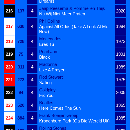
Dreams
Jaap Reesema & Pommelien Thijs
216
137
4
2020
Nu Wij Niet Meer Praten
Phil Collins
217
638
4
1984
Against All Odds (Take A Look At Me
Now)
Mocedades
218
728
4
1973
Eres Tu
Pearl Jam
219
75
4
1991
Black
Madonna
220
311
4
1989
Like A Prayer
Rod Stewart
221
273
4
1975
Sailing
Coldplay
222
94
4
2005
Fix You
Beatles
223
520
4
1969
Here Comes The Sun
Frank Boeijen Groep
224
884
4
1985
Kronenburg Park (Ga Die Wereld Uit)
Rolling Stones