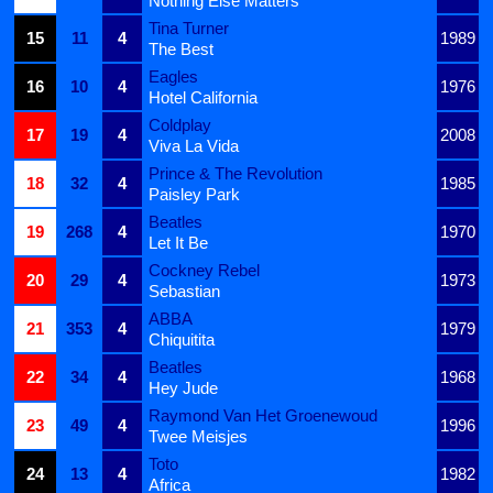
Nothing Else Matters
Tina Turner
15
11
4
1989
The Best
Eagles
16
10
4
1976
Hotel California
Coldplay
17
19
4
2008
Viva La Vida
Prince & The Revolution
18
32
4
1985
Paisley Park
Beatles
19
268
4
1970
Let It Be
Cockney Rebel
20
29
4
1973
Sebastian
ABBA
21
353
4
1979
Chiquitita
Beatles
22
34
4
1968
Hey Jude
Raymond Van Het Groenewoud
23
49
4
1996
Twee Meisjes
Toto
24
13
4
1982
Africa