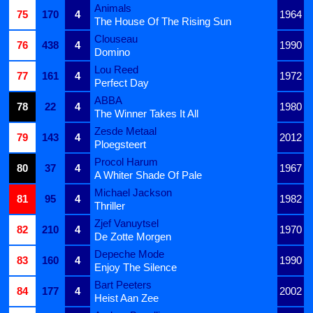
Animals
75
170
4
1964
The House Of The Rising Sun
Clouseau
76
438
4
1990
Domino
Lou Reed
77
161
4
1972
Perfect Day
ABBA
78
22
4
1980
The Winner Takes It All
Zesde Metaal
79
143
4
2012
Ploegsteert
Procol Harum
80
37
4
1967
A Whiter Shade Of Pale
Michael Jackson
81
95
4
1982
Thriller
Zjef Vanuytsel
82
210
4
1970
De Zotte Morgen
Depeche Mode
83
160
4
1990
Enjoy The Silence
Bart Peeters
84
177
4
2002
Heist Aan Zee