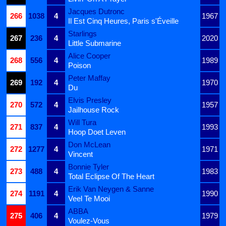
Jacques Dutronc
266
1038
4
1967
Il Est Cinq Heures, Paris s'Éveille
Starlings
267
236
4
2020
Little Submarine
Alice Cooper
268
556
4
1989
Poison
Peter Maffay
269
192
4
1970
Du
Elvis Presley
270
572
4
1957
Jailhouse Rock
Will Tura
271
837
4
1993
Hoop Doet Leven
Don McLean
272
1277
4
1971
Vincent
Bonnie Tyler
273
488
4
1983
Total Eclipse Of The Heart
Erik Van Neygen & Sanne
274
1191
4
1990
Veel Te Mooi
ABBA
275
406
4
1979
Voulez-Vous