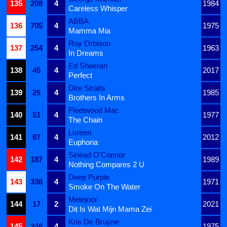
135
208
4
1984
Careless Whisper
ABBA
136
705
4
1975
Mamma Mia
Roy Orbison
137
254
4
1963
In Dreams
Ed Sheeran
138
45
4
2017
Perfect
Dire Straits
139
25
4
1985
Brothers In Arms
Fleetwood Mac
140
51
4
1977
The Chain
Loreen
141
67
4
2012
Euphoria
Sinéad O'Connor
142
187
4
1989
Nothing Compares 2 U
Deep Purple
143
336
4
1971
Smoke On The Water
Metejoor
144
17
2
2021
Dit Is Wat Mijn Mama Zei
Kris De Bruyne
145
246
4
1975