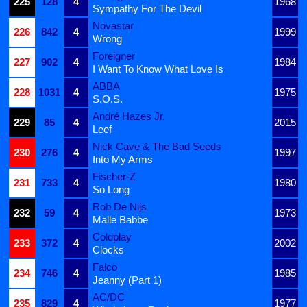
225
128
4
1968
Sympathy For The Devil
Novastar
226
842
4
1999
Wrong
Foreigner
227
902
4
1984
I Want To Know What Love Is
ABBA
228
1031
4
1975
S.O.S.
André Hazes Jr.
229
85
4
2015
Leef
Nick Cave & The Bad Seeds
230
276
4
1997
Into My Arms
Fischer-Z
231
733
4
1980
So Long
Rob De Nijs
232
59
4
1973
Malle Babbe
Coldplay
233
372
4
2002
Clocks
Falco
234
746
4
1985
Jeanny (Part 1)
AC/DC
235
829
4
1977