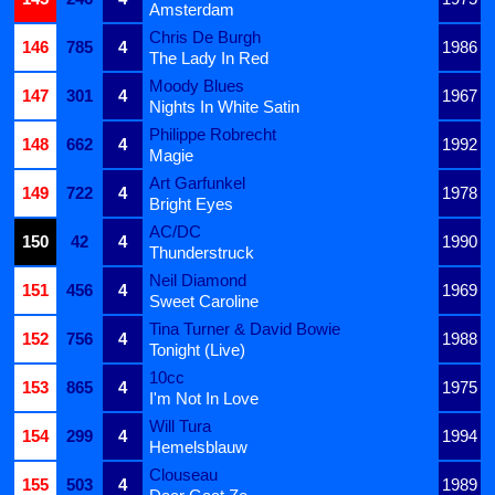
Amsterdam
Chris De Burgh
146
785
4
1986
The Lady In Red
Moody Blues
147
301
4
1967
Nights In White Satin
Philippe Robrecht
148
662
4
1992
Magie
Art Garfunkel
149
722
4
1978
Bright Eyes
AC/DC
150
42
4
1990
Thunderstruck
Neil Diamond
151
456
4
1969
Sweet Caroline
Tina Turner & David Bowie
152
756
4
1988
Tonight (Live)
10cc
153
865
4
1975
I'm Not In Love
Will Tura
154
299
4
1994
Hemelsblauw
Clouseau
155
503
4
1989