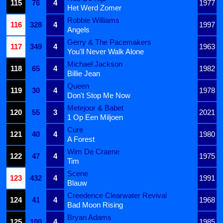
115
76
4
1977
Het Werd Zomer
Robbie Williams
116
328
4
1997
Angels
Gerry & The Pacemakers
117
349
4
1963
You'll Never Walk Alone
Michael Jackson
118
65
4
1982
Billie Jean
Queen
119
30
4
1978
Don't Stop Me Now
Metejoor & Babet
120
55
3
2021
1 Op Een Miljoen
Cure
121
40
4
1980
A Forest
Wim De Craene
122
47
4
1975
Tim
Scene
123
432
4
1991
Blauw
Creedence Clearwater Revival
124
41
4
1968
Bad Moon Rising
Bryan Adams
125
100
4
1985