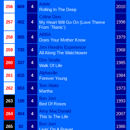
Adele
256
669
4
2010
Rolling In The Deep
Céline Dion
257
452
4
1998
My Heart Will Go On (Love Theme
From 'Titanic')
ABBA
258
565
4
1979
Does Your Mother Know
Jimi Hendrix Experience
259
735
4
1968
All Along The Watchtower
Dire Straits
260
337
4
1985
Walk Of Life
Alphaville
261
615
4
1984
Forever Young
Tom Waits
262
653
4
1973
Martha
Bon Jovi
263
199
4
1993
Bed Of Roses
Amy MacDonald
264
454
4
2007
This Is The Life
Bon Jovi
265
82
4
1986
Livin' On A Prayer