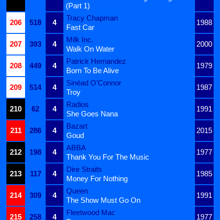
(Part 1)
Tracy Chapman
206
518
4
1988
Fast Car
Milk Inc.
207
393
4
2000
Walk On Water
Patrick Hernandez
208
449
4
1979
Born To Be Alive
Sinéad O'Connor
209
514
4
1987
Troy
Radios
210
62
4
1991
She Goes Nana
Bazart
211
286
4
2015
Goud
ABBA
212
198
4
1977
Thank You For The Music
Dire Straits
213
117
4
1985
Money For Nothing
Queen
214
309
4
1991
The Show Must Go On
Fleetwood Mac
215
258
4
1977