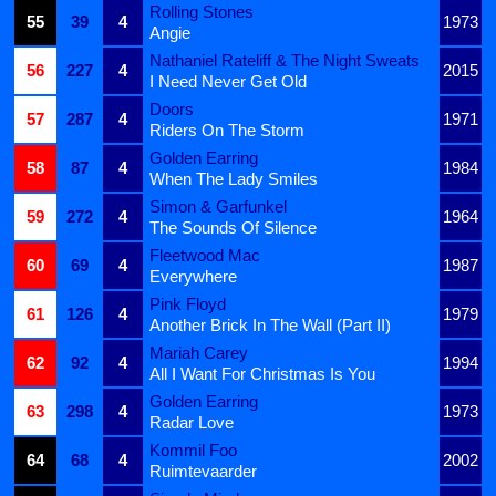
Rolling Stones
55
39
4
1973
Angie
Nathaniel Rateliff & The Night Sweats
56
227
4
2015
I Need Never Get Old
Doors
57
287
4
1971
Riders On The Storm
Golden Earring
58
87
4
1984
When The Lady Smiles
Simon & Garfunkel
59
272
4
1964
The Sounds Of Silence
Fleetwood Mac
60
69
4
1987
Everywhere
Pink Floyd
61
126
4
1979
Another Brick In The Wall (Part II)
Mariah Carey
62
92
4
1994
All I Want For Christmas Is You
Golden Earring
63
298
4
1973
Radar Love
Kommil Foo
64
68
4
2002
Ruimtevaarder