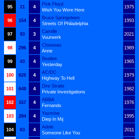
Pink Floyd
95
21
4
1975
Wish You Were Here
Bruce Springsteen
96
154
4
1993
Streets Of Philadelphia
Camille
97
93
3
2021
Vuurwerk
Clouseau
98
296
4
1989
Anne
Beatles
99
43
4
1965
Yesterday
AC/DC
100
625
4
1979
Highway To Hell
Dire Straits
101
648
4
1982
Private Investigations
ABBA
102
157
4
1976
Fernando
Yasmine
103
284
4
1995
Diep In Mij
Adele
104
63
4
2011
Someone Like You