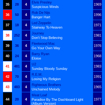
Elvis Presley
35
28
4
1969
Suspicious Minds
Rob De Nijs
36
50
4
1996
Banger Hart
Led Zeppelin
37
18
4
1971
Stairway To Heaven
Journey
38
252
4
1981
Don't Stop Believing
Fleetwood Mac
39
36
4
1976
Go Your Own Way
Barry Ryan
40
24
4
1968
Eloise
U2
41
481
4
1983
Sunday Bloody Sunday
R.E.M.
42
70
4
1991
Losing My Religion
Righteous Brothers
43
483
4
1965
Unchained Melody
Meat Loaf
44
20
4
1977
Paradise By The Dashboard Light
(Album Version)