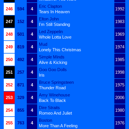
Eric Clapton
246
594
4
1992
Tears In Heaven
Elton John
247
152
4
1983
I'm Still Standing
Led Zeppelin
248
501
4
1969
Whole Lotta Love
Mud
249
819
4
1974
Lonely This Christmas
Simple Minds
250
492
4
1985
Alive & Kicking
Goo Goo Dolls
251
257
4
1998
Iris
Bruce Springsteen
252
871
4
1975
Thunder Road
Amy Winehouse
253
329
4
2006
Back To Black
Dire Straits
254
855
4
1980
Romeo And Juliet
Boston
255
763
4
1976
More Than A Feeling