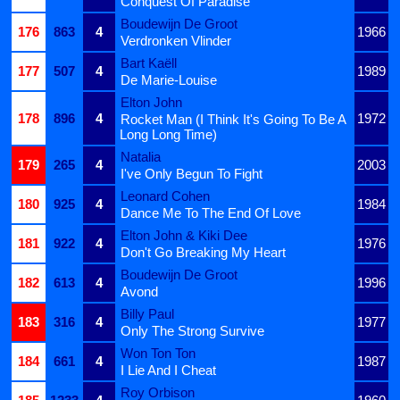
Conquest Of Paradise
Boudewijn De Groot
176
863
4
1966
Verdronken Vlinder
Bart Kaëll
177
507
4
1989
De Marie-Louise
Elton John
178
896
4
1972
Rocket Man (I Think It's Going To Be A
Long Long Time)
Natalia
179
265
4
2003
I've Only Begun To Fight
Leonard Cohen
180
925
4
1984
Dance Me To The End Of Love
Elton John & Kiki Dee
181
922
4
1976
Don't Go Breaking My Heart
Boudewijn De Groot
182
613
4
1996
Avond
Billy Paul
183
316
4
1977
Only The Strong Survive
Won Ton Ton
184
661
4
1987
I Lie And I Cheat
Roy Orbison