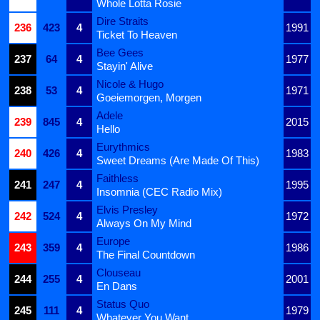
Whole Lotta Rosie
Dire Straits
236
423
4
1991
Ticket To Heaven
Bee Gees
237
64
4
1977
Stayin' Alive
Nicole & Hugo
238
53
4
1971
Goeiemorgen, Morgen
Adele
239
845
4
2015
Hello
Eurythmics
240
426
4
1983
Sweet Dreams (Are Made Of This)
Faithless
241
247
4
1995
Insomnia (CEC Radio Mix)
Elvis Presley
242
524
4
1972
Always On My Mind
Europe
243
359
4
1986
The Final Countdown
Clouseau
244
255
4
2001
En Dans
Status Quo
245
111
4
1979
Whatever You Want