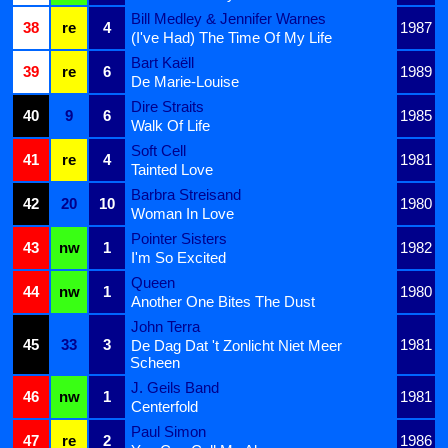
Bill Medley & Jennifer Warnes
38
re
4
1987
(I've Had) The Time Of My Life
Bart Kaëll
39
re
6
1989
De Marie-Louise
Dire Straits
40
9
6
1985
Walk Of Life
Soft Cell
41
re
4
1981
Tainted Love
Barbra Streisand
42
20
10
1980
Woman In Love
Pointer Sisters
43
nw
1
1982
I'm So Excited
Queen
44
nw
1
1980
Another One Bites The Dust
John Terra
45
33
3
1981
De Dag Dat 't Zonlicht Niet Meer
Scheen
J. Geils Band
46
nw
1
1981
Centerfold
Paul Simon
47
re
2
1986