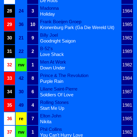
De Roos
Madonna
28
24
3
1984
Holiday
Frank Boeijen Groep
29
36
10
1985
Kronenburg Park (Ga Die Wereld Uit)
Billy Joel
30
21
9
1982
Goodnight Saigon
B-52's
31
22
2
1989
Love Shack
Men At Work
32
nw
1
1982
Down Under
Prince & The Revolution
33
42
8
1984
Purple Rain
Liliane Saint-Pierre
34
30
6
1987
Soldiers Of Love
Rolling Stones
35
49
4
1981
Start Me Up
Elton John
36
re
7
1985
Nikita
Phil Collins
37
nw
1
1982
You Can't Hurry Love