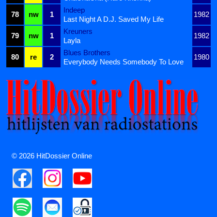
Indeep
78
nw
1
1982
Last Night A D.J. Saved My Life
Kreuners
79
nw
1
1982
Layla
Blues Brothers
80
re
2
1980
Everybody Needs Somebody To Love
© 2026 HitDossier Online