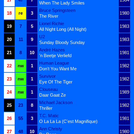
When The Lady Smiles
Bruce Springsteen
18
re
3
1980
The River
Lionel Richie
19
7
5
1983
All Night Long (All Night)
U2
20
11
9
1983
Sunday Bloody Sunday
André Hazes
21
8
10
1981
'n Beetje Verliefd
Human League
22
nw
1
1982
Don't You Want Me
Survivor
23
nw
1
1982
Eye Of The Tiger
Clouseau
24
nw
1
1989
Daar Gaat Ze
Michael Jackson
25
23
8
1982
Thriller
T.C. Matic
26
55
3
1981
O La La La (C'est Magnifique)
Ann Christy
27
48
10
1980