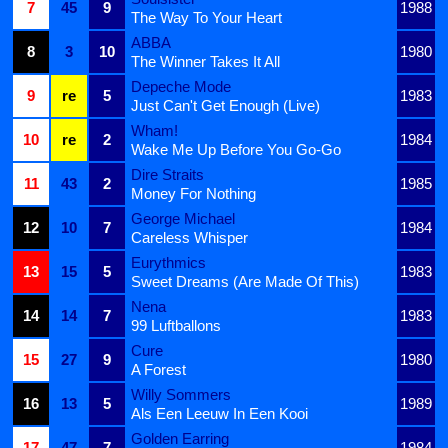
7
45
9
1988
The Way To Your Heart
ABBA
8
3
10
1980
The Winner Takes It All
Depeche Mode
9
re
5
1983
Just Can't Get Enough (Live)
Wham!
10
re
2
1984
Wake Me Up Before You Go-Go
Dire Straits
11
43
2
1985
Money For Nothing
George Michael
12
10
7
1984
Careless Whisper
Eurythmics
13
15
5
1983
Sweet Dreams (Are Made Of This)
Nena
14
14
7
1983
99 Luftballons
Cure
15
27
9
1980
A Forest
Willy Sommers
16
13
5
1989
Als Een Leeuw In Een Kooi
Golden Earring
17
47
7
1984