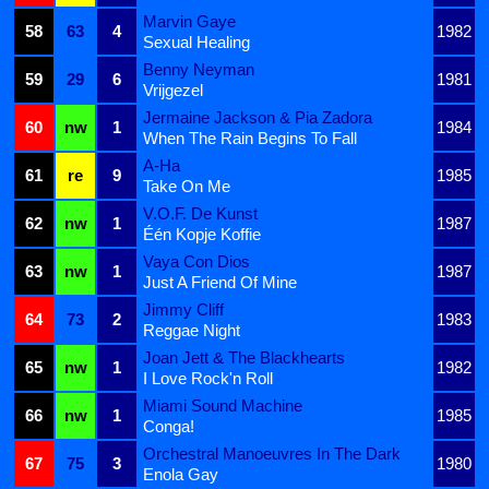
Marvin Gaye
58
63
4
1982
Sexual Healing
Benny Neyman
59
29
6
1981
Vrijgezel
Jermaine Jackson & Pia Zadora
60
nw
1
1984
When The Rain Begins To Fall
A-Ha
61
re
9
1985
Take On Me
V.O.F. De Kunst
62
nw
1
1987
Één Kopje Koffie
Vaya Con Dios
63
nw
1
1987
Just A Friend Of Mine
Jimmy Cliff
64
73
2
1983
Reggae Night
Joan Jett & The Blackhearts
65
nw
1
1982
I Love Rock'n Roll
Miami Sound Machine
66
nw
1
1985
Conga!
Orchestral Manoeuvres In The Dark
67
75
3
1980
Enola Gay