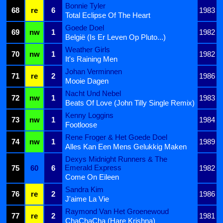
Bonnie Tyler
68
re
6
1983
Total Eclipse Of The Heart
Goede Doel
69
nw
1
1982
België (Is Er Leven Op Pluto...)
Weather Girls
70
nw
1
1982
It's Raining Men
Johan Verminnen
71
re
2
1986
Mooie Dagen
Nacht Und Nebel
72
nw
1
1983
Beats Of Love (John Tilly Single Remix)
Kenny Loggins
73
nw
1
1984
Footloose
Rene Froger & Het Goede Doel
74
nw
1
1989
Alles Kan Een Mens Gelukkig Maken
Dexys Midnight Runners & The
Emerald Express
75
60
6
1982
Come On Eileen
Sandra Kim
76
re
2
1986
J'aime La Vie
Raymond Van Het Groenewoud
77
re
2
1981
ChaChaCha (Hare Krishna)