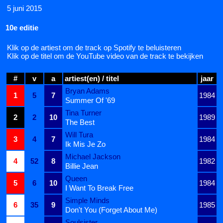
5 juni 2015
10e editie
Klik op de artiest om de track op Spotify te beluisteren
Klik op de titel om de YouTube video van de track te bekijken
#
v
a
artiest(en) / titel
jaar
Bryan Adams
1
5
7
1984
Summer Of '69
Tina Turner
2
2
10
1989
The Best
Will Tura
3
4
7
1984
Ik Mis Je Zo
Michael Jackson
4
52
8
1982
Billie Jean
Queen
5
6
10
1984
I Want To Break Free
Simple Minds
6
35
9
1985
Don't You (Forget About Me)
Soulsister