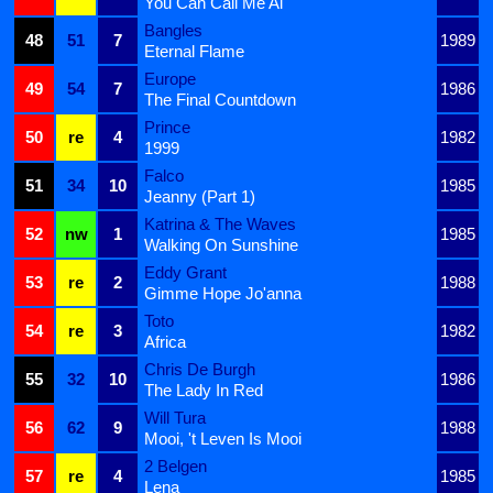
You Can Call Me Al
Bangles
48
51
7
1989
Eternal Flame
Europe
49
54
7
1986
The Final Countdown
Prince
50
re
4
1982
1999
Falco
51
34
10
1985
Jeanny (Part 1)
Katrina & The Waves
52
nw
1
1985
Walking On Sunshine
Eddy Grant
53
re
2
1988
Gimme Hope Jo'anna
Toto
54
re
3
1982
Africa
Chris De Burgh
55
32
10
1986
The Lady In Red
Will Tura
56
62
9
1988
Mooi, 't Leven Is Mooi
2 Belgen
57
re
4
1985
Lena