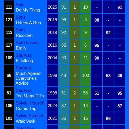
Sons
111
2025
91
1
10
-
-
91
Do My Thing
Sons
121
2019
98
1
3
98
-
-
I Need A Gun
Sons
113
2018
92
1
9
-
92
-
Ricochet
Sore Losers
117
2016
95
1
6
95
-
-
Emily
Soulwax
109
2004
90
1
11
90
-
-
E Talking
Soulwax
Much Against
66
1998
49
2
100
-
53
49
Everyone's
Advice
Soulwax
81
1998
51
2
56
51
-
95
Too Many DJ's
Sylvie Kreusch
105
2024
87
1
14
-
-
87
Comic Trip
Sylvie Kreusch
103
2021
86
1
15
-
86
-
Walk Walk
't Hof Van