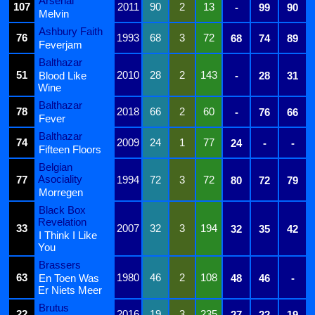
Arsenal
107
2011
90
2
13
-
99
90
Melvin
Ashbury Faith
76
1993
68
3
72
68
74
89
Feverjam
Balthazar
51
2010
28
2
143
Blood Like
-
28
31
Wine
Balthazar
78
2018
66
2
60
-
76
66
Fever
Balthazar
74
2009
24
1
77
24
-
-
Fifteen Floors
Belgian
Asociality
77
1994
72
3
72
80
72
79
Morregen
Black Box
Revelation
33
2007
32
3
194
32
35
42
I Think I Like
You
Brassers
63
1980
46
2
108
En Toen Was
48
46
-
Er Niets Meer
Brutus
22
2016
19
3
235
27
22
19