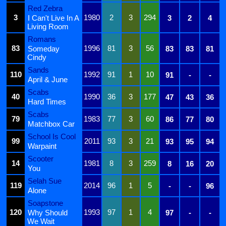
Red Zebra
3
1980
2
3
294
I Can't Live In A
3
2
4
Living Room
Romans
83
1996
81
3
56
Someday
83
83
81
Cindy
Sands
110
1992
91
1
10
91
-
-
April & June
Scabs
40
1990
36
3
177
47
43
36
Hard Times
Scabs
79
1983
77
3
60
86
77
80
Matchbox Car
School Is Cool
99
2011
93
3
21
93
95
94
Warpaint
Scooter
14
1981
8
3
259
8
16
20
You
Selah Sue
119
2014
96
1
5
-
-
96
Alone
Soapstone
120
1993
97
1
4
Why Should
97
-
-
We Wait