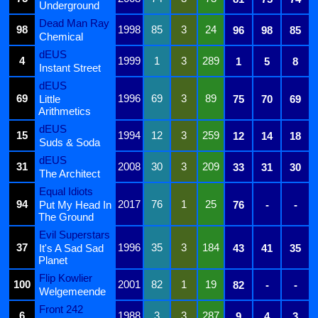
Underground
Dead Man Ray
98
1998
85
3
24
96
98
85
Chemical
dEUS
4
1999
1
3
289
1
5
8
Instant Street
dEUS
69
1996
69
3
89
Little
75
70
69
Arithmetics
dEUS
15
1994
12
3
259
12
14
18
Suds & Soda
dEUS
31
2008
30
3
209
33
31
30
The Architect
Equal Idiots
94
2017
76
1
25
Put My Head In
76
-
-
The Ground
Evil Superstars
37
1996
35
3
184
It's A Sad Sad
43
41
35
Planet
Flip Kowlier
100
2001
82
1
19
82
-
-
Welgemeende
Front 242
6
1988
3
3
287
9
4
3