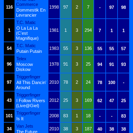
Commerce
116
1998
97
2
7
-
97
98
Dommestik En
Levrancier
T.C. Matic
O La La La
1
1981
1
3
294
7
1
1
(C'est
Magnifique)
T.C. Matic
54
1983
55
3
136
55
55
57
Putain Putain
Telex
96
1978
91
3
25
Moscow
94
91
93
Diskow
Triggerfinger
97
2010
78
2
24
All This Dancin'
78
100
-
Around
Triggerfinger
43
2012
25
3
169
I Follow Rivers
62
47
25
(Live@Giel)
Triggerfinger
101
2008
83
1
18
-
-
83
Is It
Van Jets
34
2010
38
3
187
40
38
38
The Future