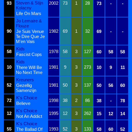
Steven & Stijn
93
2002
73
1
28
73
-
-
Kolacny
Life On Mars
Jo Lemaire &
Flouze
90
1982
69
1
32
Je Suis Venue
69
-
-
Te Dire Que Je
M'en Vais
Kids
58
1978
58
3
127
60
58
58
Fascist Cops
Kids
10
1981
9
3
273
There Will Be
10
9
11
No Next Time
Kreuners
52
1981
50
3
137
Gezellig
50
56
60
Samenzijn
K's Choice
72
1998
38
2
86
38
-
78
Believe
K's Choice
12
1995
12
3
262
15
12
14
Not An Addict
K's Choice
55
1993
52
3
133
The Ballad Of
58
60
52