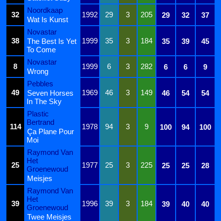
Noordkaap
32
1992
29
3
205
29
32
37
Wat Is Kunst
Novastar
38
1999
35
3
184
The Best Is Yet
35
39
45
To Come
Novastar
8
1999
6
3
282
6
6
9
Wrong
Pebbles
49
1969
46
3
149
Seven Horses
46
54
54
In The Sky
Plastic
Bertrand
114
1978
94
3
9
100
94
100
Ça Plane Pour
Moi
Raymond Van
Het
25
1977
25
3
225
25
25
28
Groenewoud
Meisjes
Raymond Van
Het
39
1996
39
3
184
39
40
40
Groenewoud
Twee Meisjes