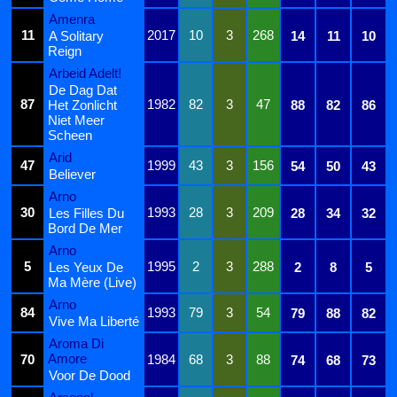
Amenra
11
2017
10
3
268
A Solitary
14
11
10
Reign
Arbeid Adelt!
De Dag Dat
87
1982
82
3
47
Het Zonlicht
88
82
86
Niet Meer
Scheen
Arid
47
1999
43
3
156
54
50
43
Believer
Arno
30
1993
28
3
209
Les Filles Du
28
34
32
Bord De Mer
Arno
5
1995
2
3
288
Les Yeux De
2
8
5
Ma Mère (Live)
Arno
84
1993
79
3
54
79
88
82
Vive Ma Liberté
Aroma Di
Amore
70
1984
68
3
88
74
68
73
Voor De Dood