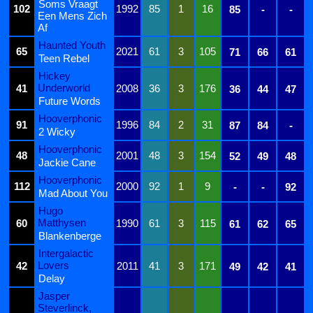
Soms Vraagt
102
1992
85
1
16
85
-
-
Een Mens Zich
Af
Haunted Youth
65
2021
61
3
105
71
66
61
Teen Rebel
Hickey
Underworld
41
2008
36
3
176
36
44
47
Future Words
Hooverphonic
91
1996
84
2
31
87
84
-
2 Wicky
Hooverphonic
48
2001
48
3
154
52
49
48
Jackie Cane
Hooverphonic
112
2000
92
1
9
-
-
92
Mad About You
Hugo
Matthysen
60
1990
61
3
115
61
62
65
Blankenberge
Intergalactic
Lovers
42
2011
41
3
171
49
42
41
Delay
Jasper
Steverlinck,