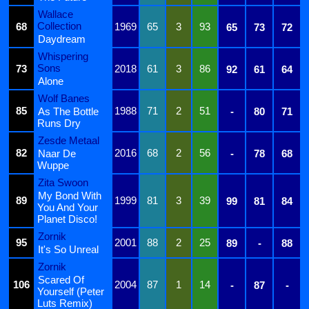
Wallace
Collection
68
1969
65
3
93
65
73
72
Daydream
Whispering
Sons
73
2018
61
3
86
92
61
64
Alone
Wolf Banes
85
1988
71
2
51
As The Bottle
-
80
71
Runs Dry
Zesde Metaal
82
2016
68
2
56
Naar De
-
78
68
Wuppe
Zita Swoon
My Bond With
89
1999
81
3
39
99
81
84
You And Your
Planet Disco!
Zornik
95
2001
88
2
25
89
-
88
It's So Unreal
Zornik
Scared Of
106
2004
87
1
14
-
87
-
Yourself (Peter
Luts Remix)