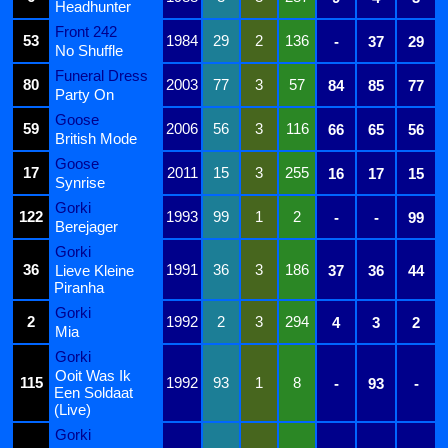
Headhunter
Front 242
53
1984
29
2
136
-
37
29
No Shuffle
Funeral Dress
80
2003
77
3
57
84
85
77
Party On
Goose
59
2006
56
3
116
66
65
56
British Mode
Goose
17
2011
15
3
255
16
17
15
Synrise
Gorki
122
1993
99
1
2
-
-
99
Berejager
Gorki
36
1991
36
3
186
Lieve Kleine
37
36
44
Piranha
Gorki
2
1992
2
3
294
4
3
2
Mia
Gorki
Ooit Was Ik
115
1992
93
1
8
-
93
-
Een Soldaat
(Live)
Gorki