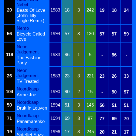
Nebel
20
1983
18
3
242
Beats Of Love
19
18
24
(John Tilly
Single Remix)
Nemo
56
1994
57
3
130
Bicycle Called
57
57
59
Love
Neon
Judgement
118
1983
96
1
5
-
96
-
The Fashion
Party
Neon
Judgement
26
1983
23
3
221
23
26
33
TV Treated
Noordkaap
104
1990
90
2
15
-
90
97
Arme Joe
Noordkaap
50
1994
51
3
145
56
51
51
Druk In Leuven
Noordkaap
71
1994
69
3
87
77
69
70
Panamarenko
Noordkaap
19
1996
17
3
245
20
21
17
Satelliet Suzy