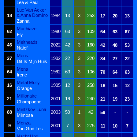
Lea & Paul
Luc Van Acker
& Anna Domino
18
1984
13
3
253
17
20
13
Zanna
Machiavel
62
1980
63
3
109
64
63
67
Fly
Meltheads
46
2022
42
3
160
42
48
53
Naïef
Mens
27
1992
22
3
220
34
27
22
Dit Is Mijn Huis
Mens
64
1992
63
3
106
70
64
63
Irene
Metal Molly
16
1995
12
3
258
18
15
12
Orange
Millionaire
21
2001
19
3
240
21
19
23
Champagne
Mintzkov Luna
88
2003
59
1
42
59
-
-
Mimosa
Monza
9
2001
7
3
275
11
10
7
Van God Los
Nacht Und