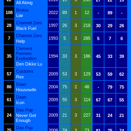
All Along
Brutus
108
2022
89
1
12
-
89
-
Liar
Channel Zero
28
1997
26
3
218
30
29
26
Black Fuel
Channel Zero
7
1993
5
3
285
5
7
6
Help
Clement
Peerens
35
1994
33
3
186
45
33
39
Explosition
Den Dikke Lu
Customs
57
2009
53
3
129
53
59
62
Rex
Daan
86
2004
75
2
48
-
79
75
Housewife
Daan
61
2009
55
3
114
67
67
55
Icon
Das Pop
24
2009
21
3
227
Never Get
31
24
21
Enough
Das Pop
75
2008
74
3
73
81
75
74