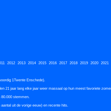
011
2012
2013
2014
2015
2016
2017
2018
2019
2020
2021
enwoordig 1Twente Enschede).
en 21 jaar lang elke jaar weer massaal op hun meest favoriete zomer
an 80.000 stemmen.
ntal uit de vorige eeuw) en recente hits.