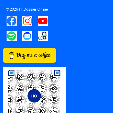
© 2026 HitDossier Online
Buy me a coffee