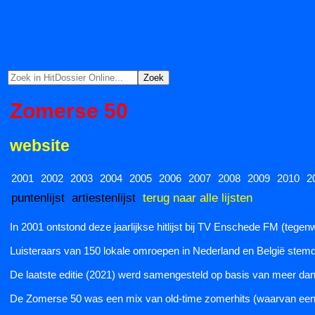
Zomerse 50
website
2001
2002
2003
2004
2005
2006
2007
2008
2009
2010
2
puntenlijst
artiestenlijst
terug naar alle lijsten
In 2001 ontstond deze jaarlijkse hitlijst bij TV Enschede FM (teg
Luisteraars van 150 lokale omroepen in Nederland en België stemd
De laatste editie (2021) werd samengesteld op basis van meer d
De Zomerse 50 was een mix van old-time zomerhits (waarvan een aa