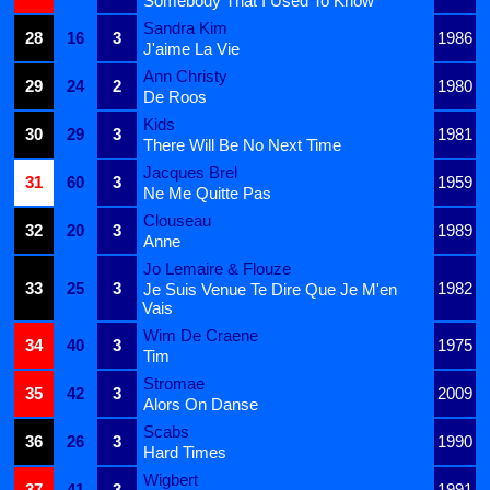
Somebody That I Used To Know
Sandra Kim
28
16
3
1986
J'aime La Vie
Ann Christy
29
24
2
1980
De Roos
Kids
30
29
3
1981
There Will Be No Next Time
Jacques Brel
31
60
3
1959
Ne Me Quitte Pas
Clouseau
32
20
3
1989
Anne
Jo Lemaire & Flouze
33
25
3
1982
Je Suis Venue Te Dire Que Je M'en
Vais
Wim De Craene
34
40
3
1975
Tim
Stromae
35
42
3
2009
Alors On Danse
Scabs
36
26
3
1990
Hard Times
Wigbert
37
41
3
1991