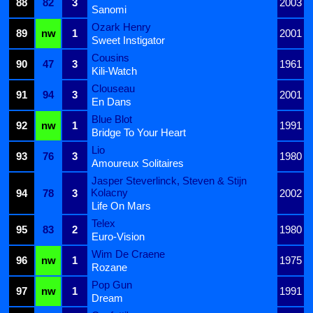
88
82
3
2003
Sanomi
Ozark Henry
89
nw
1
2001
Sweet Instigator
Cousins
90
47
3
1961
Kili-Watch
Clouseau
91
94
3
2001
En Dans
Blue Blot
92
nw
1
1991
Bridge To Your Heart
Lio
93
76
3
1980
Amoureux Solitaires
Jasper Steverlinck, Steven & Stijn
Kolacny
94
78
3
2002
Life On Mars
Telex
95
83
2
1980
Euro-Vision
Wim De Craene
96
nw
1
1975
Rozane
Pop Gun
97
nw
1
1991
Dream