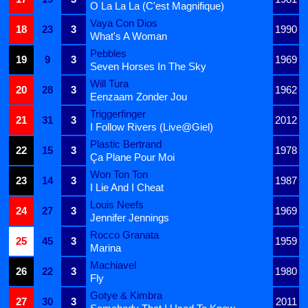
O La La La (C'est Magnifique)
Vaya Con Dios
18
23
3
1990
What's A Woman
Pebbles
19
9
3
1969
Seven Horses In The Sky
Will Tura
20
28
3
1962
Eenzaam Zonder Jou
Triggerfinger
21
31
3
2012
I Follow Rivers (Live@Giel)
Plastic Bertrand
22
15
3
1978
Ça Plane Pour Moi
Won Ton Ton
23
14
3
1987
I Lie And I Cheat
Louis Neefs
24
27
3
1969
Jennifer Jennings
Rocco Granata
25
45
3
1959
Marina
Machiavel
26
22
3
1980
Fly
Gotye & Kimbra
27
30
3
2011