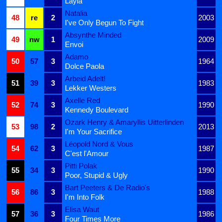
Layla
Natalia
48
re
2
2003
I've Only Begun To Fight
Absynthe Minded
49
nw
1
2009
Envoi
Adamo
50
57
3
1964
Dolce Paola
Arbeid Adelt!
51
39
3
1983
Lekker Westers
Axelle Red
52
74
3
1990
Kennedy Boulevard
Ozark Henry & Amaryllis Uitterlinden
53
98
2
2013
I'm Your Sacrifice
Léopold Nord & Vous
54
62
3
1987
C'est l'Amour
Pitti Polak
55
34
3
1990
Poor, Stupid & Ugly
Bart Peeters & De Radio's
56
86
3
1988
I'm Into Folk
Elisa Waut
57
36
3
1986
Four Times More