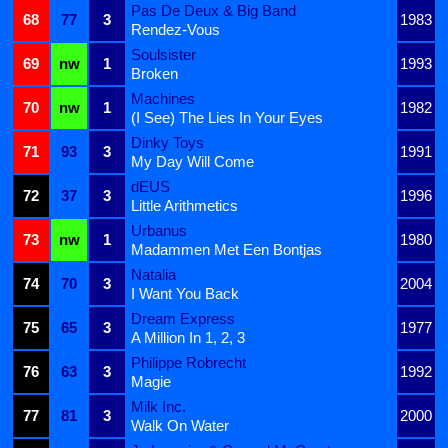
Pas De Deux & Big Band
68
77
3
1983
Rendez-Vous
Soulsister
69
nw
1
1993
Broken
Machines
70
nw
1
1982
(I See) The Lies In Your Eyes
Dinky Toys
71
93
3
1991
My Day Will Come
dEUS
72
37
3
1996
Little Arithmetics
Urbanus
73
nw
1
1980
Madammen Met Een Bontjas
Natalia
74
70
3
2004
I Want You Back
Dream Express
75
65
3
1977
A Million In 1, 2, 3
Philippe Robrecht
76
63
3
1992
Magie
Milk Inc.
77
81
3
2000
Walk On Water