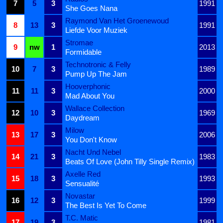
7
5
3
1991
She Goes Nana
Raymond Van Het Groenewoud
8
13
3
1991
Liefde Voor Muziek
Stromae
9
nw
1
2013
Formidable
Technotronic & Felly
10
7
3
1989
Pump Up The Jam
Hooverphonic
11
11
3
2000
Mad About You
Wallace Collection
12
10
3
1969
Daydream
Milow
13
17
3
2006
You Don't Know
Nacht Und Nebel
14
21
3
1983
Beats Of Love (John Tilly Single Remix)
Axelle Red
15
18
3
1993
Sensualité
Novastar
16
12
3
1999
The Best Is Yet To Come
T.C. Matic
17
19
3
1981