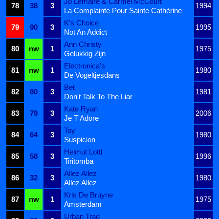
Jo Lemaire & Carmel McCourt
78
38
3
1994
La Complainte Pour Sainte Cathérine
K's Choice
79
90
3
1995
Not An Addict
Ann Christy
80
nw
1
1975
Gelukkig Zijn
Electronica's
81
nw
1
1980
De Vogeltjesdans
Bet
82
80
3
1981
Don't Talk To The Liar
Kate Ryan
83
79
3
2006
Je T'Adore
Toy
84
64
3
1980
Suspicion
Helmut Lotti
85
58
3
1996
Tiritomba
Allez Allez
86
32
3
1980
Allez Allez
Kris De Bruyne
87
nw
1
1975
Amsterdam
Urban Trad