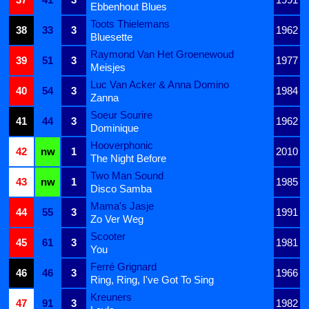
Ebbenhout Blues
Toots Thielemans
38
33
3
1962
Bluesette
Raymond Van Het Groenewoud
39
51
3
1977
Meisjes
Luc Van Acker & Anna Domino
40
54
3
1984
Zanna
Soeur Sourire
41
44
3
1962
Dominique
Hooverphonic
42
nw
1
2010
The Night Before
Two Man Sound
43
nw
1
1985
Disco Samba
Mama's Jasje
44
55
3
1991
Zo Ver Weg
Scooter
45
61
3
1981
You
Ferré Grignard
46
46
3
1966
Ring, Ring, I've Got To Sing
Kreuners
47
91
3
1982