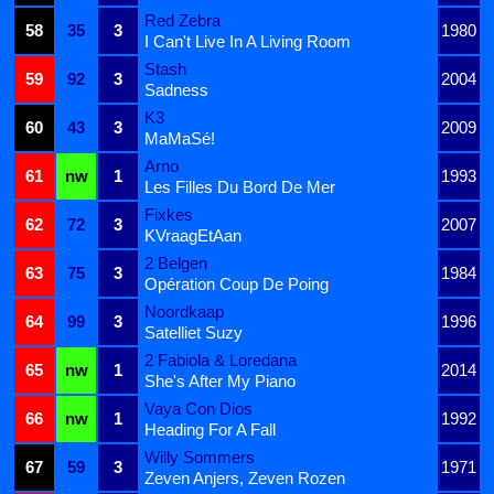
Red Zebra
58
35
3
1980
I Can't Live In A Living Room
Stash
59
92
3
2004
Sadness
K3
60
43
3
2009
MaMaSé!
Arno
61
nw
1
1993
Les Filles Du Bord De Mer
Fixkes
62
72
3
2007
KVraagEtAan
2 Belgen
63
75
3
1984
Opération Coup De Poing
Noordkaap
64
99
3
1996
Satelliet Suzy
2 Fabiola & Loredana
65
nw
1
2014
She's After My Piano
Vaya Con Dios
66
nw
1
1992
Heading For A Fall
Willy Sommers
67
59
3
1971
Zeven Anjers, Zeven Rozen