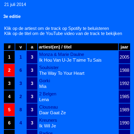
21 juli 2014
3e editie
Klik op de artiest om de track op Spotify te beluisteren
Klik op de titel om de YouTube video van de track te bekijken
#
v
a
artiest(en) / titel
jaar
Monza & Marie Daulne
1
1
3
2005
Ik Hou Van U-Je T'aime Tu Sais
Soulsister
2
6
3
1988
The Way To Your Heart
Gorki
3
3
3
1992
Mia
2 Belgen
4
2
3
1985
Lena
Clouseau
5
8
3
1989
Daar Gaat Ze
Kreuners
6
4
3
1990
Ik Wil Je
Radios