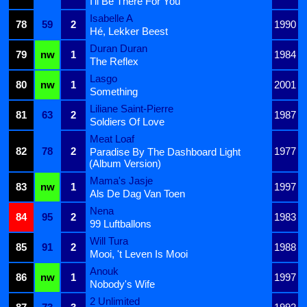
I'll Be There For You
Isabelle A
78
59
2
1990
Hé, Lekker Beest
Duran Duran
79
nw
1
1984
The Reflex
Lasgo
80
nw
1
2001
Something
Liliane Saint-Pierre
81
63
2
1987
Soldiers Of Love
Meat Loaf
82
78
2
1977
Paradise By The Dashboard Light
(Album Version)
Mama's Jasje
83
nw
1
1997
Als De Dag Van Toen
Nena
84
95
2
1983
99 Luftballons
Will Tura
85
91
2
1988
Mooi, 't Leven Is Mooi
Anouk
86
nw
1
1997
Nobody's Wife
2 Unlimited