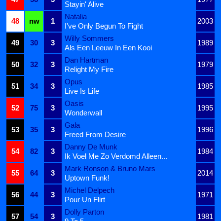
Stayin' Alive
Natalia
48
nw
1
2003
I've Only Begun To Fight
Willy Sommers
49
30
3
1989
Als Een Leeuw In Een Kooi
Dan Hartman
50
32
3
1979
Relight My Fire
Opus
51
34
3
1985
Live Is Life
Oasis
52
75
3
1995
Wonderwall
Gala
53
35
3
1996
Freed From Desire
Danny De Munk
54
82
3
1984
Ik Voel Me Zo Verdomd Alleen...
Mark Ronson & Bruno Mars
55
64
3
2014
Uptown Funk!
Michel Delpech
56
44
3
1971
Pour Un Flirt
Dolly Parton
57
54
3
1981