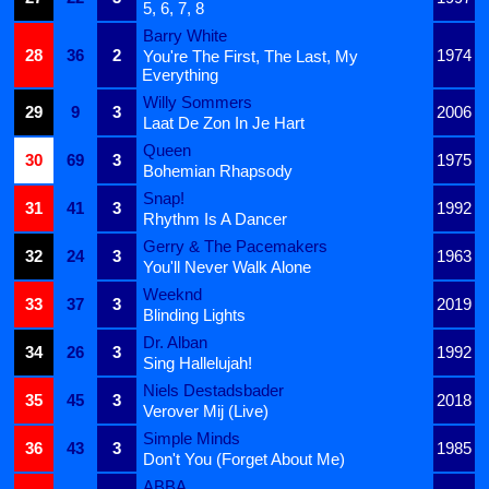
5, 6, 7, 8
Barry White
28
36
2
1974
You're The First, The Last, My
Everything
Willy Sommers
29
9
3
2006
Laat De Zon In Je Hart
Queen
30
69
3
1975
Bohemian Rhapsody
Snap!
31
41
3
1992
Rhythm Is A Dancer
Gerry & The Pacemakers
32
24
3
1963
You'll Never Walk Alone
Weeknd
33
37
3
2019
Blinding Lights
Dr. Alban
34
26
3
1992
Sing Hallelujah!
Niels Destadsbader
35
45
3
2018
Verover Mij (Live)
Simple Minds
36
43
3
1985
Don't You (Forget About Me)
ABBA