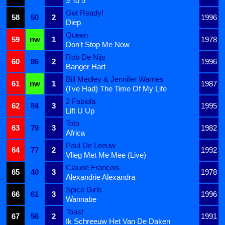
9 To 5
Get Ready!
58
50
2
1996
Diep
Queen
59
nw
1
1978
Don't Stop Me Now
Rob De Nijs
60
86
2
1996
Banger Hart
Bill Medley & Jennifer Warnes
61
nw
1
1987
(I've Had) The Time Of My Life
2 Fabiola
62
84
3
1995
Lift U Up
Toto
63
79
3
1982
Africa
Paul De Leeuw
64
77
2
1992
Vlieg Met Me Mee (Live)
Claude François
65
40
3
1978
Alexandrie Alexandra
Spice Girls
66
61
3
1996
Wannabe
Toast
67
56
2
1991
Ik Schreeuw Het Van De Daken