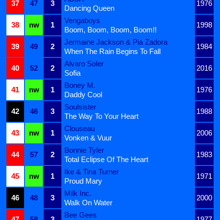
37
47
3
1976
Dancing Queen
Vengaboys
38
nw
1
1998
Boom, Boom, Boom, Boom!!
Jermaine Jackson & Pia Zadora
39
49
2
1984
When The Rain Begins To Fall
Alvaro Soler
40
52
2
2016
Sofia
Boney M.
41
nw
1
1976
Daddy Cool
Soulsister
42
46
3
1988
The Way To Your Heart
Clouseau
43
nw
1
2006
Vonken & Vuur
Bonnie Tyler
44
57
2
1983
Total Eclipse Of The Heart
Ike & Tina Turner
45
nw
1
1971
Proud Mary
Milk Inc.
46
48
3
2000
Walk On Water
Bee Gees
47
58
3
1977