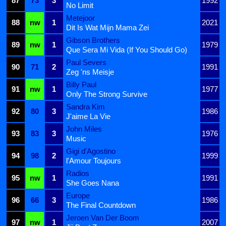
87
73
3
1992
No Limit
Metejoor
88
nw
1
2021
Dit Is Wat Mijn Mama Zei
Gibson Brothers
89
nw
1
1979
Que Sera Mi Vida (If You Should Go)
Paul Severs
90
71
2
1991
Zeg 'ns Meisje
Billy Paul
91
nw
1
1977
Only The Strong Survive
Sandra Kim
92
80
3
1986
J'aime La Vie
John Miles
93
83
3
1976
Music
Gigi d'Agostino
94
98
2
1999
l'Amour Toujours
Radios
95
nw
1
1991
She Goes Nana
Europe
96
66
3
1986
The Final Countdown
Jeroen Van Der Boom
97
nw
1
2007