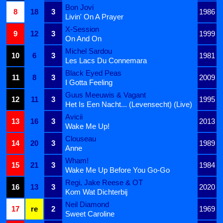
Bon Jovi
8
18
3
1986
Livin' On A Prayer
X-Session
9
12
3
1999
On And On
Michel Sardou
10
6
3
1981
Les Lacs Du Connemara
Black Eyed Peas
11
8
3
2009
I Gotta Feeling
Guus Meeuwis & Vagant
12
11
3
1995
Het Is Een Nacht... (Levensecht) (Live)
Avicii
13
16
3
2013
Wake Me Up!
Clouseau
14
20
3
1989
Anne
Wham!
15
21
3
1984
Wake Me Up Before You Go-Go
Regi, Jake Reese & OT
16
13
3
2020
Kom Wat Dichterbij
Neil Diamond
17
re
2
1969
Sweet Caroline