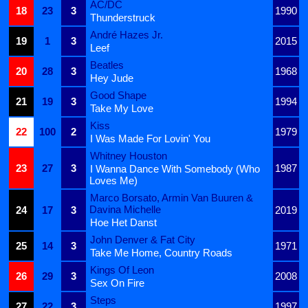
AC/DC
18
23
3
1990
Thunderstruck
André Hazes Jr.
19
1
3
2015
Leef
Beatles
20
28
3
1968
Hey Jude
Good Shape
21
19
3
1994
Take My Love
Kiss
22
100
2
1979
I Was Made For Lovin' You
Whitney Houston
23
27
3
1987
I Wanna Dance With Somebody (Who
Loves Me)
Marco Borsato, Armin Van Buuren &
Davina Michelle
24
17
3
2019
Hoe Het Danst
John Denver & Fat City
25
14
3
1971
Take Me Home, Country Roads
Kings Of Leon
26
29
3
2008
Sex On Fire
Steps
27
22
3
1997