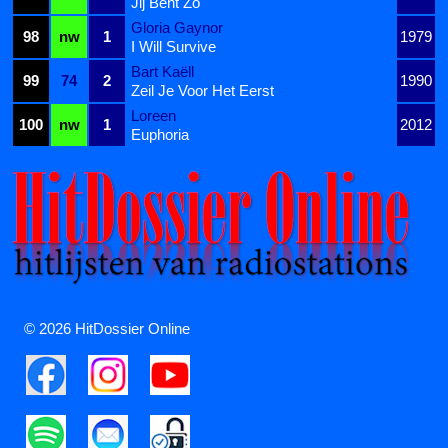
Jij Bent Zo
Gloria Gaynor
98
nw
1
1979
I Will Survive
Bart Kaëll
99
74
2
1990
Zeil Je Voor Het Eerst
Loreen
100
nw
1
2012
Euphoria
© 2026 HitDossier Online