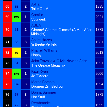
A-Ha
68
92
2
1985
Take On Me
Camille
69
nw
1
2021
Vuurwerk
ABBA
70
81
2
1979
Gimme! Gimme! Gimme! (A Man After
Midnight)
André Hazes
71
38
3
1981
'n Beetje Verliefd
Pharrell Williams
72
re
2
2013
Happy
John Travolta & Olivia Newton-John
73
51
3
1991
The Grease Megamix
Kate Ryan
74
nw
1
2006
Je T'Adore
Marco Borsato
75
94
3
1994
Dromen Zijn Bedrog
Donna Summer
76
67
3
1979
Hot Stuff
Rembrandts
77
72
3
1995