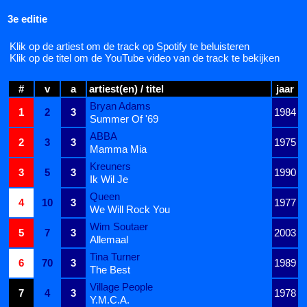
3e editie
Klik op de artiest om de track op Spotify te beluisteren
Klik op de titel om de YouTube video van de track te bekijken
#
v
a
artiest(en) / titel
jaar
Bryan Adams
1
2
3
1984
Summer Of '69
ABBA
2
3
3
1975
Mamma Mia
Kreuners
3
5
3
1990
Ik Wil Je
Queen
4
10
3
1977
We Will Rock You
Wim Soutaer
5
7
3
2003
Allemaal
Tina Turner
6
70
3
1989
The Best
Village People
7
4
3
1978
Y.M.C.A.