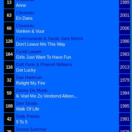
13
1989
Anne
Clouseau
63
2001
En Dans
Clouseau
66
2006
Vonken & Vuur
Communards & Sarah Jane Morris
126
1986
Don't Leave Me This Way
Cyndi Lauper
164
1983
Girls Just Want To Have Fun
Daft Punk & Pharrell Williams
116
2013
Get Lucky
Dan Hartman
32
1979
Relight My Fire
Danny De Munk
59
1984
Ik Voel Me Zo Verdomd Alleen...
Dire Straits
108
1985
Walk Of Life
Dolly Parton
42
1981
9 To 5
Donna Summer
76
1979