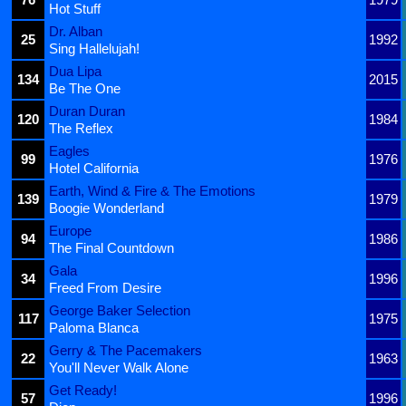
Hot Stuff
Dr. Alban
25
1992
Sing Hallelujah!
Dua Lipa
134
2015
Be The One
Duran Duran
120
1984
The Reflex
Eagles
99
1976
Hotel California
Earth, Wind & Fire & The Emotions
139
1979
Boogie Wonderland
Europe
94
1986
The Final Countdown
Gala
34
1996
Freed From Desire
George Baker Selection
117
1975
Paloma Blanca
Gerry & The Pacemakers
22
1963
You'll Never Walk Alone
Get Ready!
57
1996