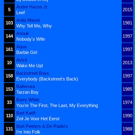
André Hazes Jr.
5
2015
Leef
Anita Meyer
103
1981
Why Tell Me, Why
Anouk
144
1997
Nobody's Wife
Aqua
161
1997
Barbie Girl
Avicii
10
2013
Wake Me Up!
Backstreet Boys
158
1997
Everybody (Backstreet's Back)
Baltimora
153
1985
Tarzan Boy
Barry White
33
1974
You're The First, The Last, My Everything
Bart Kaëll
110
1990
Zeil Je Voor Het Eerst
Bart Peeters & De Radio's
131
1988
I'm Into Folk