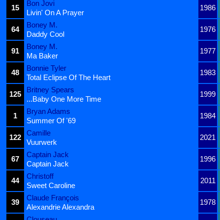
Bon Jovi
15
1986
Livin' On A Prayer
Boney M.
64
1976
Daddy Cool
Boney M.
91
1977
Ma Baker
Bonnie Tyler
48
1983
Total Eclipse Of The Heart
Britney Spears
125
1999
...Baby One More Time
Bryan Adams
1
1984
Summer Of '69
Camille
122
2021
Vuurwerk
Captain Jack
67
1996
Captain Jack
Christoff
44
2011
Sweet Caroline
Claude François
39
1978
Alexandrie Alexandra
Clouseau