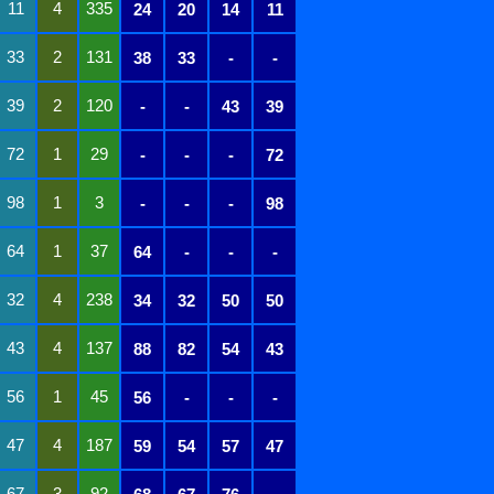
11
4
335
24
20
14
11
33
2
131
38
33
-
-
39
2
120
-
-
43
39
72
1
29
-
-
-
72
98
1
3
-
-
-
98
64
1
37
64
-
-
-
32
4
238
34
32
50
50
43
4
137
88
82
54
43
56
1
45
56
-
-
-
47
4
187
59
54
57
47
67
3
92