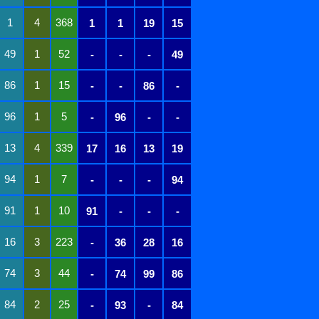
1
4
368
1
1
19
15
49
1
52
-
-
-
49
86
1
15
-
-
86
-
96
1
5
-
96
-
-
13
4
339
17
16
13
19
94
1
7
-
-
-
94
91
1
10
91
-
-
-
16
3
223
-
36
28
16
74
3
44
-
74
99
86
84
2
25
-
93
-
84