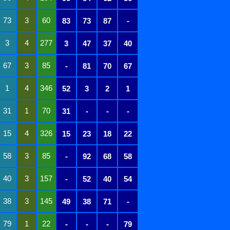
73
3
60
83
73
87
-
3
4
277
3
47
37
40
67
3
85
-
81
70
67
1
4
346
52
3
2
1
31
1
70
31
-
-
-
15
4
326
15
23
18
22
58
3
85
-
92
68
58
40
3
157
-
52
40
54
38
3
145
49
38
71
-
79
1
22
-
-
-
79