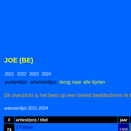
JOE (BE)
2021
2022
2023
2024
puntenlijst
artiestenlijst
terug naar alle lijsten
Dit overzicht is het best op een breed beeldscherm te 
artiestenlijst 2021-2024
#
artiest(en) / titel
jaar
2 Fabiola
74
1995