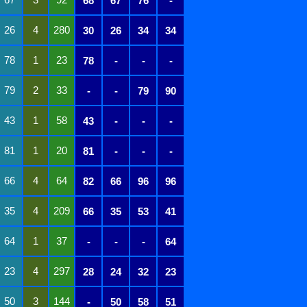
68
67
76
-
26
4
280
30
26
34
34
78
1
23
78
-
-
-
79
2
33
-
-
79
90
43
1
58
43
-
-
-
81
1
20
81
-
-
-
66
4
64
82
66
96
96
35
4
209
66
35
53
41
64
1
37
-
-
-
64
23
4
297
28
24
32
23
50
3
144
-
50
58
51