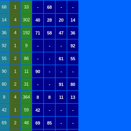
68
1
33
-
68
-
-
14
4
302
40
28
20
14
36
4
192
71
58
47
36
92
1
9
-
-
-
92
55
2
86
-
-
61
55
90
1
11
90
-
-
-
80
2
31
-
-
91
80
8
4
364
8
8
11
13
42
1
59
42
-
-
-
69
2
48
69
85
-
-