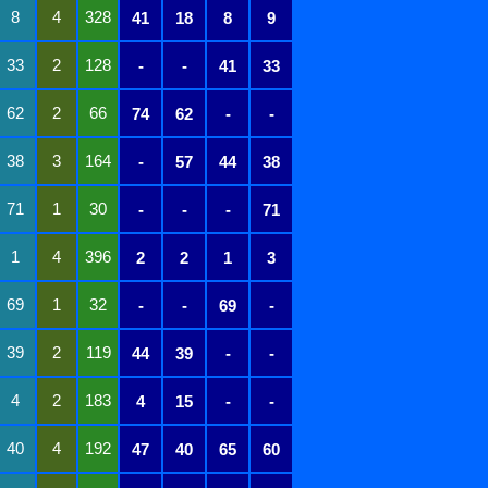
8
4
328
41
18
8
9
33
2
128
-
-
41
33
62
2
66
74
62
-
-
38
3
164
-
57
44
38
71
1
30
-
-
-
71
1
4
396
2
2
1
3
69
1
32
-
-
69
-
39
2
119
44
39
-
-
4
2
183
4
15
-
-
40
4
192
47
40
65
60