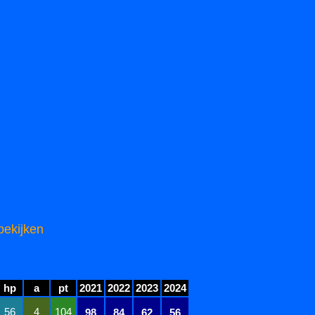
bekijken
hp
a
pt
2021
2022
2023
2024
56
4
104
98
84
62
56