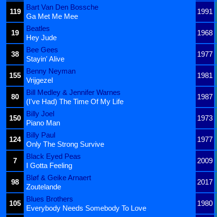
Bart Van Den Bossche
119
1991
Ga Met Me Mee
Beatles
19
1968
Hey Jude
Bee Gees
38
1977
Stayin' Alive
Benny Neyman
155
1981
Vrijgezel
Bill Medley & Jennifer Warnes
80
1987
(I've Had) The Time Of My Life
Billy Joel
150
1973
Piano Man
Billy Paul
124
1977
Only The Strong Survive
Black Eyed Peas
7
2009
I Gotta Feeling
Bløf & Geike Arnaert
98
2017
Zoutelande
Blues Brothers
105
1980
Everybody Needs Somebody To Love