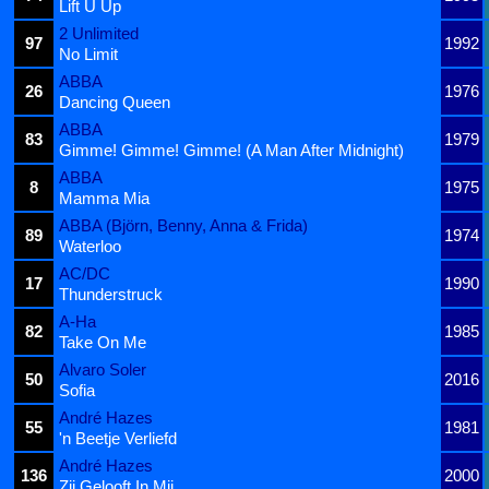
Lift U Up
2 Unlimited
97
1992
No Limit
ABBA
26
1976
Dancing Queen
ABBA
83
1979
Gimme! Gimme! Gimme! (A Man After Midnight)
ABBA
8
1975
Mamma Mia
ABBA (Björn, Benny, Anna & Frida)
89
1974
Waterloo
AC/DC
17
1990
Thunderstruck
A-Ha
82
1985
Take On Me
Alvaro Soler
50
2016
Sofia
André Hazes
55
1981
'n Beetje Verliefd
André Hazes
136
2000
Zij Gelooft In Mij