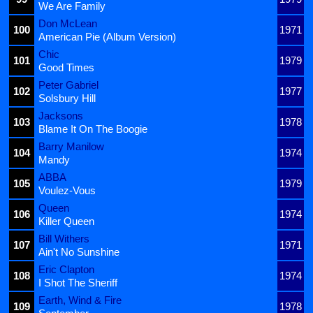
We Are Family
Don McLean
100
1971
American Pie (Album Version)
Chic
101
1979
Good Times
Peter Gabriel
102
1977
Solsbury Hill
Jacksons
103
1978
Blame It On The Boogie
Barry Manilow
104
1974
Mandy
ABBA
105
1979
Voulez-Vous
Queen
106
1974
Killer Queen
Bill Withers
107
1971
Ain't No Sunshine
Eric Clapton
108
1974
I Shot The Sheriff
Earth, Wind & Fire
109
1978