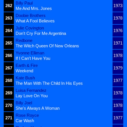
Billy Paul
262
1973
Me And Mrs. Jones
Doobie Brothers
263
1978
What A Fool Believes
Julie Covington
264
1976
Don't Cry For Me Argentina
Redbone
265
1971
The Witch Queen Of New Orleans
Yvonne Elliman
266
1978
If I Can't Have You
Earth & Fire
267
1979
Weekend
Kate Bush
268
1977
The Man With The Child In His Eyes
Luisa Fernandez
269
1978
Lay Love On You
Billy Joel
270
1978
She's Always A Woman
Rose Royce
271
1977
Car Wash