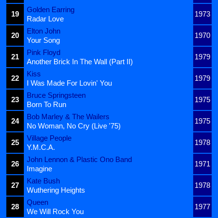
Golden Earring
19
1973
Radar Love
Elton John
20
1970
Your Song
Pink Floyd
21
1979
Another Brick In The Wall (Part II)
Kiss
22
1979
I Was Made For Lovin' You
Bruce Springsteen
23
1975
Born To Run
Bob Marley & The Wailers
24
1975
No Woman, No Cry (Live '75)
Village People
25
1978
Y.M.C.A.
John Lennon & Plastic Ono Band
26
1971
Imagine
Kate Bush
27
1978
Wuthering Heights
Queen
28
1977
We Will Rock You