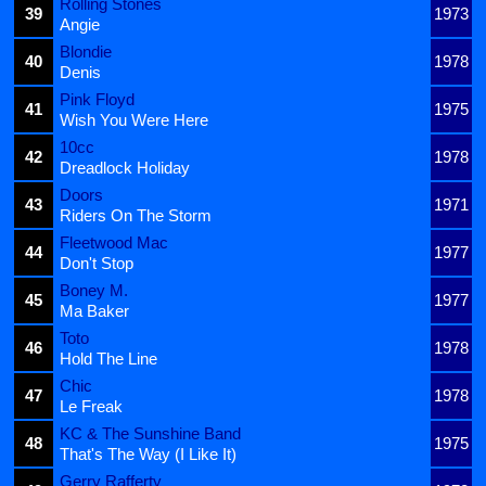
Rolling Stones
39
1973
Angie
Blondie
40
1978
Denis
Pink Floyd
41
1975
Wish You Were Here
10cc
42
1978
Dreadlock Holiday
Doors
43
1971
Riders On The Storm
Fleetwood Mac
44
1977
Don't Stop
Boney M.
45
1977
Ma Baker
Toto
46
1978
Hold The Line
Chic
47
1978
Le Freak
KC & The Sunshine Band
48
1975
That's The Way (I Like It)
Gerry Rafferty