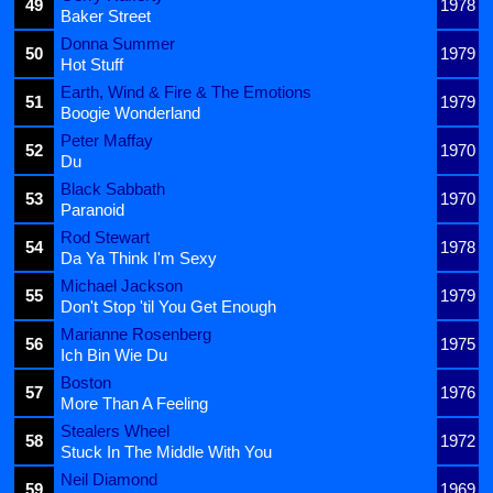
49
1978
Baker Street
Donna Summer
50
1979
Hot Stuff
Earth, Wind & Fire & The Emotions
51
1979
Boogie Wonderland
Peter Maffay
52
1970
Du
Black Sabbath
53
1970
Paranoid
Rod Stewart
54
1978
Da Ya Think I'm Sexy
Michael Jackson
55
1979
Don't Stop 'til You Get Enough
Marianne Rosenberg
56
1975
Ich Bin Wie Du
Boston
57
1976
More Than A Feeling
Stealers Wheel
58
1972
Stuck In The Middle With You
Neil Diamond
59
1969