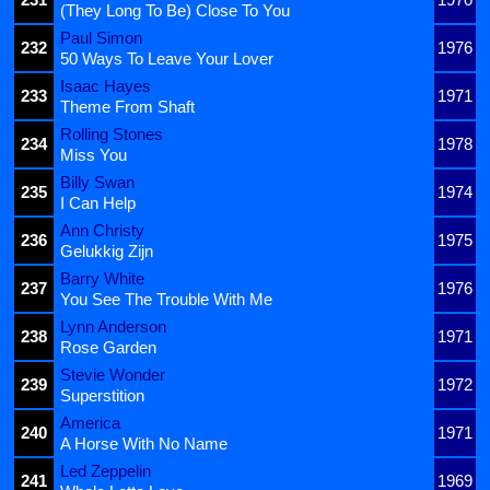
(They Long To Be) Close To You
Paul Simon
232
1976
50 Ways To Leave Your Lover
Isaac Hayes
233
1971
Theme From Shaft
Rolling Stones
234
1978
Miss You
Billy Swan
235
1974
I Can Help
Ann Christy
236
1975
Gelukkig Zijn
Barry White
237
1976
You See The Trouble With Me
Lynn Anderson
238
1971
Rose Garden
Stevie Wonder
239
1972
Superstition
America
240
1971
A Horse With No Name
Led Zeppelin
241
1969