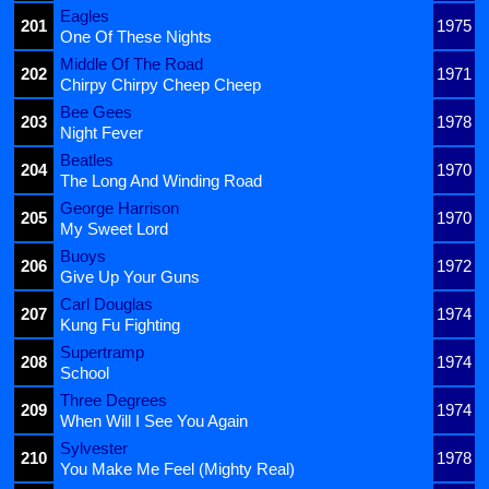
Eagles
201
1975
One Of These Nights
Middle Of The Road
202
1971
Chirpy Chirpy Cheep Cheep
Bee Gees
203
1978
Night Fever
Beatles
204
1970
The Long And Winding Road
George Harrison
205
1970
My Sweet Lord
Buoys
206
1972
Give Up Your Guns
Carl Douglas
207
1974
Kung Fu Fighting
Supertramp
208
1974
School
Three Degrees
209
1974
When Will I See You Again
Sylvester
210
1978
You Make Me Feel (Mighty Real)