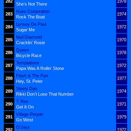
282
1978
She's Not There
Hues Corporation
283
1974
Rock The Boat
Lynsey De Paul
284
1972
Sugar Me
Neil Diamond
285
1970
Cracklin' Rosie
Queen
286
1978
Bicycle Race
Temptations
287
1972
Papa Was A Rollin' Stone
Flash & The Pan
288
1977
Hey, St. Peter
Steely Dan
289
1974
Rikki Don't Lose That Number
T. Rex
290
1971
Get It On
Village People
291
1979
Go West
O'Jays
292
1972