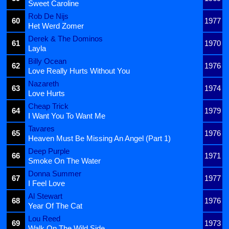
Sweet Caroline
Rob De Nijs
60
1977
Het Werd Zomer
Derek & The Dominos
61
1970
Layla
Billy Ocean
62
1976
Love Really Hurts Without You
Nazareth
63
1974
Love Hurts
Cheap Trick
64
1979
I Want You To Want Me
Tavares
65
1976
Heaven Must Be Missing An Angel (Part 1)
Deep Purple
66
1971
Smoke On The Water
Donna Summer
67
1977
I Feel Love
Al Stewart
68
1976
Year Of The Cat
Lou Reed
69
1973
Walk On The Wild Side