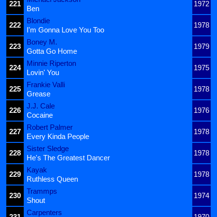
221
1972
Ben
Blondie
222
1978
I'm Gonna Love You Too
Boney M.
223
1979
Gotta Go Home
Minnie Riperton
224
1975
Lovin' You
Frankie Valli
225
1978
Grease
J.J. Cale
226
1976
Cocaine
Robert Palmer
227
1978
Every Kinda People
Sister Sledge
228
1978
He's The Greatest Dancer
Kayak
229
1978
Ruthless Queen
Trammps
230
1974
Shout
Carpenters
231
1970