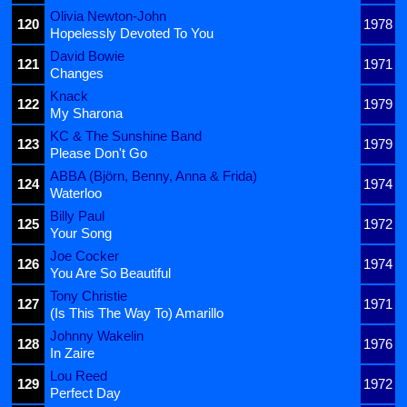
Olivia Newton-John
120
1978
Hopelessly Devoted To You
David Bowie
121
1971
Changes
Knack
122
1979
My Sharona
KC & The Sunshine Band
123
1979
Please Don't Go
ABBA (Björn, Benny, Anna & Frida)
124
1974
Waterloo
Billy Paul
125
1972
Your Song
Joe Cocker
126
1974
You Are So Beautiful
Tony Christie
127
1971
(Is This The Way To) Amarillo
Johnny Wakelin
128
1976
In Zaire
Lou Reed
129
1972
Perfect Day