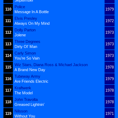
September
Police
110
1979
Message In A Bottle
Elvis Presley
111
1972
Always On My Mind
Dolly Parton
112
1973
Jolene
Three Degrees
113
1973
Dirty Ol' Man
Carly Simon
114
1973
You're So Vain
Wiz Stars, Diana Ross & Michael Jackson
115
1978
A Brand New Day
Tubeway Army
116
1979
Are Friends Electric
Kraftwerk
117
1978
The Model
John Travolta
118
1978
Greased Lightnin'
Nilsson
119
1971
Without You