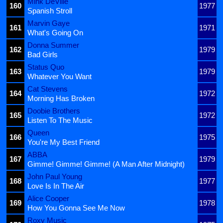
Mink DeVille
160
1977
Spanish Stroll
Marvin Gaye
161
1971
What's Going On
Donna Summer
162
1979
Bad Girls
Status Quo
163
1979
Whatever You Want
Cat Stevens
164
1972
Morning Has Broken
Doobie Brothers
165
1972
Listen To The Music
Queen
166
1975
You're My Best Friend
ABBA
167
1979
Gimme! Gimme! Gimme! (A Man After Midnight)
John Paul Young
168
1977
Love Is In The Air
Alice Cooper
169
1978
How You Gonna See Me Now
Roxy Music