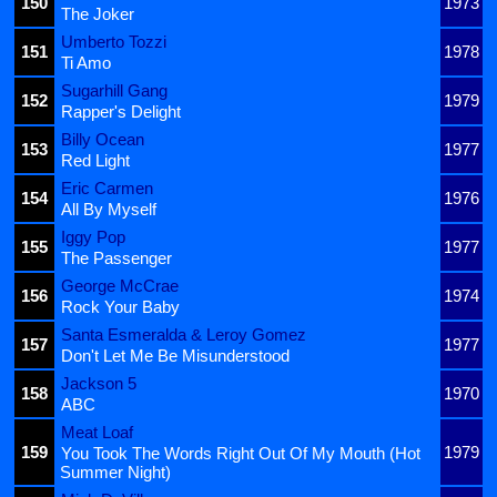
150
1973
The Joker
Umberto Tozzi
151
1978
Ti Amo
Sugarhill Gang
152
1979
Rapper's Delight
Billy Ocean
153
1977
Red Light
Eric Carmen
154
1976
All By Myself
Iggy Pop
155
1977
The Passenger
George McCrae
156
1974
Rock Your Baby
Santa Esmeralda & Leroy Gomez
157
1977
Don't Let Me Be Misunderstood
Jackson 5
158
1970
ABC
Meat Loaf
159
1979
You Took The Words Right Out Of My Mouth (Hot
Summer Night)