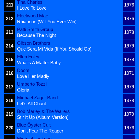
Tina Charles
211
1976
I Love To Love
Fleetwood Mac
212
1976
Rhiannon (Will You Ever Win)
Patti Smith Group
213
1978
Because The Night
Gibson Brothers
214
1979
Que Sera Mi Vida (If You Should Go)
Ellen Foley
215
1979
What's A Matter Baby
Doors
216
1971
Love Her Madly
Umberto Tozzi
217
1979
Gloria
Michael Zager Band
218
1978
Let's All Chant
Bob Marley & The Wailers
219
1979
Stir It Up (Album Version)
Blue Öyster Cult
220
1976
Don't Fear The Reaper
Michael Jackson