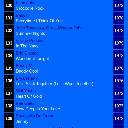
Elton John
130
1972
Crocodile Rock
Babys
131
1978
Everytime I Think Of You
John Travolta & Olivia Newton-John
132
1978
Summer Nights
Village People
133
1979
In The Navy
Eric Clapton
134
1978
Wonderful Tonight
Boney M.
135
1976
Daddy Cool
Bryan Ferry
136
1976
Let's Stick Together (Let's Work Together)
Neil Young
137
1972
Heart Of Gold
Bee Gees
138
1977
How Deep Is Your Love
Boudewijn De Groot
139
1973
Jimmy