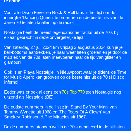
1e editie
Voor alle Disco Fever en Rock & Roll fans is het tijd om de
innerlijke 'Dancing Queen' te omarmen en de beste hits van de
Jaren 70 te laten knallen op de radio!
Nostalgie heeft de meest legendarische tracks uit de 70's bij
elkaar gebracht in deze onvergetelijke lijst.
Van zaterdag 27 juli 2024 t/m vrijdag 2 augustus 2024 kun je je
bell-bottoms aantrekken, je haar weer laten groeien en je door de
muziek van de 70s laten meevoeren naar de tijd van glitter en
glamour!
Ook is er 'Playa Nostalgie' in Nieuwpoort waar je tijdens de Time
for Music Apero kan grooven op de beste hits uit de 70's! Disco
Inferno!
Eeder was er ook al eens een
70s Top 770
toen Nostalgie nog
uitzond als Nostalgie (BE).
De oudste nummers in de lijst zijn 'Stand By Your Man' van
Tammy Wynette uit 1968 en 'The Tears Of A Clown' van
Smokey Robinson & The Miracles uit 1967.
Beide nummers stonden wel in de 70's genoteerd in de hitlijsten.