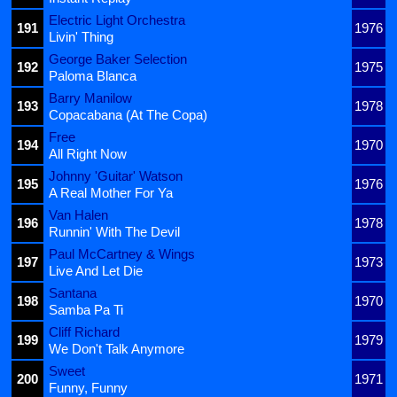
Electric Light Orchestra
191
1976
Livin' Thing
George Baker Selection
192
1975
Paloma Blanca
Barry Manilow
193
1978
Copacabana (At The Copa)
Free
194
1970
All Right Now
Johnny 'Guitar' Watson
195
1976
A Real Mother For Ya
Van Halen
196
1978
Runnin' With The Devil
Paul McCartney & Wings
197
1973
Live And Let Die
Santana
198
1970
Samba Pa Ti
Cliff Richard
199
1979
We Don't Talk Anymore
Sweet
200
1971
Funny, Funny