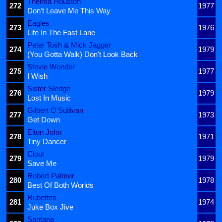
Thelma Houston
272
1977
Don't Leave Me This Way
Eagles
273
1976
Life In The Fast Lane
Peter Tosh & Mick Jagger
274
1979
(You Gotta Walk) Don't Look Back
Stevie Wonder
275
1977
I Wish
Sister Sledge
276
1979
Lost In Music
Gilbert O'Sullivan
277
1973
Get Down
Elton John
278
1971
Tiny Dancer
Clout
279
1979
Save Me
Robert Palmer
280
1978
Best Of Both Worlds
Rubettes
281
1974
Juke Box Jive
Santana