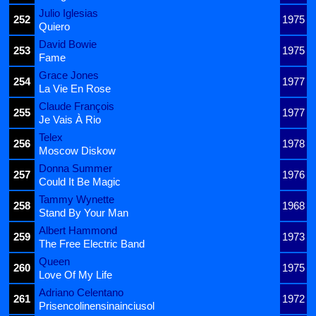
Julio Iglesias
252
1975
Quiero
David Bowie
253
1975
Fame
Grace Jones
254
1977
La Vie En Rose
Claude François
255
1977
Je Vais À Rio
Telex
256
1978
Moscow Diskow
Donna Summer
257
1976
Could It Be Magic
Tammy Wynette
258
1968
Stand By Your Man
Albert Hammond
259
1973
The Free Electric Band
Queen
260
1975
Love Of My Life
Adriano Celentano
261
1972
Prisencolinensinainciusol