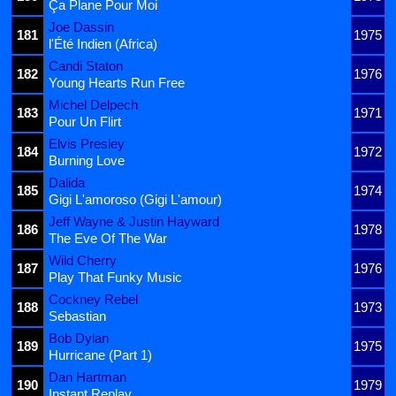
Ça Plane Pour Moi
Joe Dassin
181
1975
l'Été Indien (Africa)
Candi Staton
182
1976
Young Hearts Run Free
Michel Delpech
183
1971
Pour Un Flirt
Elvis Presley
184
1972
Burning Love
Dalida
185
1974
Gigi L'amoroso (Gigi L'amour)
Jeff Wayne & Justin Hayward
186
1978
The Eve Of The War
Wild Cherry
187
1976
Play That Funky Music
Cockney Rebel
188
1973
Sebastian
Bob Dylan
189
1975
Hurricane (Part 1)
Dan Hartman
190
1979
Instant Replay