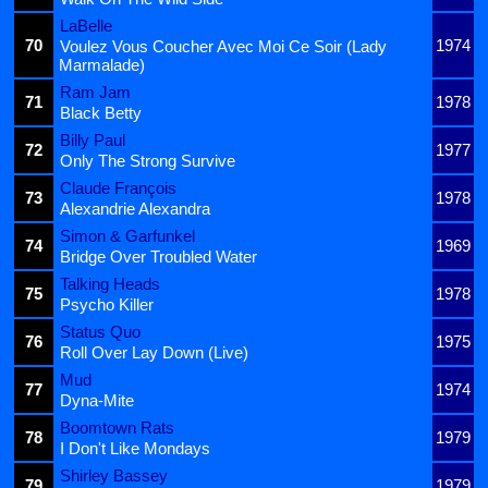
LaBelle
70
1974
Voulez Vous Coucher Avec Moi Ce Soir (Lady
Marmalade)
Ram Jam
71
1978
Black Betty
Billy Paul
72
1977
Only The Strong Survive
Claude François
73
1978
Alexandrie Alexandra
Simon & Garfunkel
74
1969
Bridge Over Troubled Water
Talking Heads
75
1978
Psycho Killer
Status Quo
76
1975
Roll Over Lay Down (Live)
Mud
77
1974
Dyna-Mite
Boomtown Rats
78
1979
I Don't Like Mondays
Shirley Bassey
79
1979