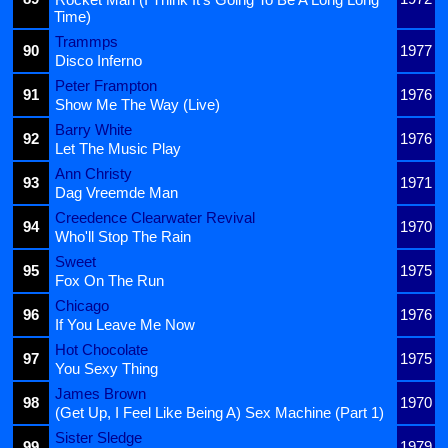
Time)
Trammps
90
1977
Disco Inferno
Peter Frampton
91
1976
Show Me The Way (Live)
Barry White
92
1976
Let The Music Play
Ann Christy
93
1971
Dag Vreemde Man
Creedence Clearwater Revival
94
1970
Who'll Stop The Rain
Sweet
95
1975
Fox On The Run
Chicago
96
1976
If You Leave Me Now
Hot Chocolate
97
1975
You Sexy Thing
James Brown
98
1970
(Get Up, I Feel Like Being A) Sex Machine (Part 1)
Sister Sledge
99
1979