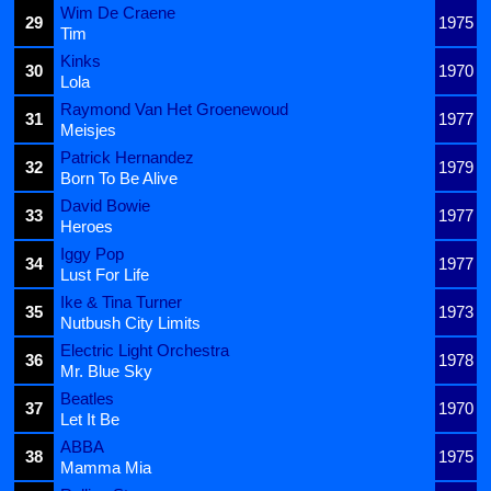
Wim De Craene
29
1975
Tim
Kinks
30
1970
Lola
Raymond Van Het Groenewoud
31
1977
Meisjes
Patrick Hernandez
32
1979
Born To Be Alive
David Bowie
33
1977
Heroes
Iggy Pop
34
1977
Lust For Life
Ike & Tina Turner
35
1973
Nutbush City Limits
Electric Light Orchestra
36
1978
Mr. Blue Sky
Beatles
37
1970
Let It Be
ABBA
38
1975
Mamma Mia