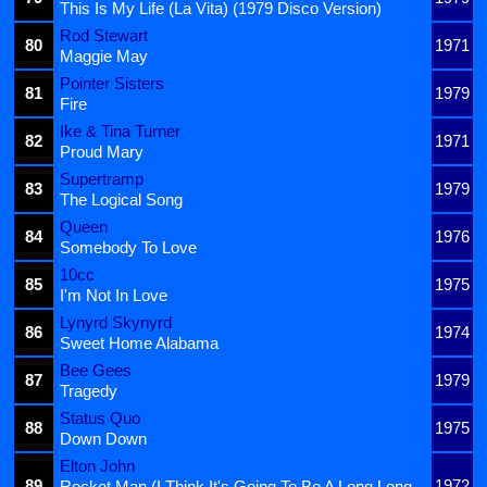
This Is My Life (La Vita) (1979 Disco Version)
Rod Stewart
80
1971
Maggie May
Pointer Sisters
81
1979
Fire
Ike & Tina Turner
82
1971
Proud Mary
Supertramp
83
1979
The Logical Song
Queen
84
1976
Somebody To Love
10cc
85
1975
I'm Not In Love
Lynyrd Skynyrd
86
1974
Sweet Home Alabama
Bee Gees
87
1979
Tragedy
Status Quo
88
1975
Down Down
Elton John
89
1972
Rocket Man (I Think It's Going To Be A Long Long