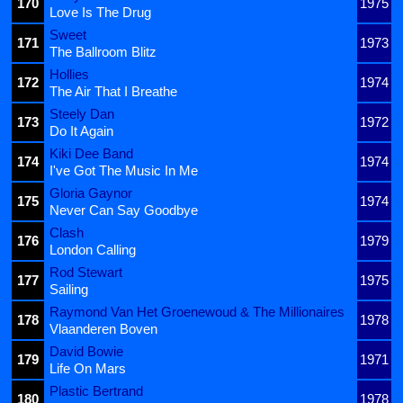
170
1975
Love Is The Drug
Sweet
171
1973
The Ballroom Blitz
Hollies
172
1974
The Air That I Breathe
Steely Dan
173
1972
Do It Again
Kiki Dee Band
174
1974
I've Got The Music In Me
Gloria Gaynor
175
1974
Never Can Say Goodbye
Clash
176
1979
London Calling
Rod Stewart
177
1975
Sailing
Raymond Van Het Groenewoud & The Millionaires
178
1978
Vlaanderen Boven
David Bowie
179
1971
Life On Mars
Plastic Bertrand
180
1978