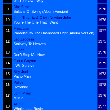
Go Your Own Way
Dire Straits
9
1978
Sultans Of Swing (Album Version)
John Travolta & Olivia Newton-John
10
1978
You're The One That I Want
Meat Loaf
11
1977
Paradise By The Dashboard Light (Album Version)
Led Zeppelin
12
1971
Stairway To Heaven
Queen
13
1978
Don't Stop Me Now
Gloria Gaynor
14
1979
I Will Survive
Billy Joel
15
1973
Piano Man
Police
16
1978
Roxanne
John Miles
17
1976
Music
AC/DC
18
1977
Whole Lotta Rosie