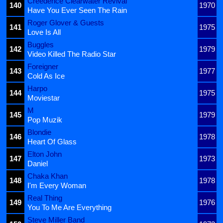
Creedence Clearwater Revival
140
1970
Have You Ever Seen The Rain
Roger Glover & Guests
141
1975
Love Is All
Buggles
142
1979
Video Killed The Radio Star
Foreigner
143
1977
Cold As Ice
Harpo
144
1975
Moviestar
M
145
1979
Pop Muzik
Blondie
146
1978
Heart Of Glass
Elton John
147
1973
Daniel
Chaka Khan
148
1978
I'm Every Woman
Real Thing
149
1976
You To Me Are Everything
Steve Miller Band