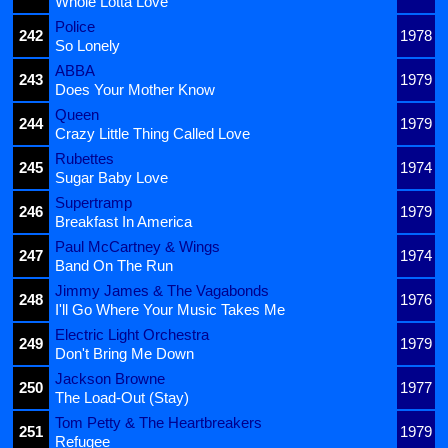
Whole Lotta Love
Police
242
1978
So Lonely
ABBA
243
1979
Does Your Mother Know
Queen
244
1979
Crazy Little Thing Called Love
Rubettes
245
1974
Sugar Baby Love
Supertramp
246
1979
Breakfast In America
Paul McCartney & Wings
247
1974
Band On The Run
Jimmy James & The Vagabonds
248
1976
I'll Go Where Your Music Takes Me
Electric Light Orchestra
249
1979
Don't Bring Me Down
Jackson Browne
250
1977
The Load-Out (Stay)
Tom Petty & The Heartbreakers
251
1979
Refugee