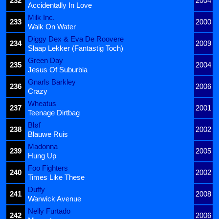
232
2004
Accidentally In Love
Milk Inc.
233
2000
Walk On Water
Diggy Dex & Eva De Roovere
234
2009
Slaap Lekker (Fantastig Toch)
Green Day
235
2004
Jesus Of Suburbia
Gnarls Barkley
236
2006
Crazy
Wheatus
237
2001
Teenage Dirtbag
Bløf
238
2002
Blauwe Ruis
Madonna
239
2005
Hung Up
Foo Fighters
240
2002
Times Like These
Duffy
241
2008
Warwick Avenue
Nelly Furtado
242
2006