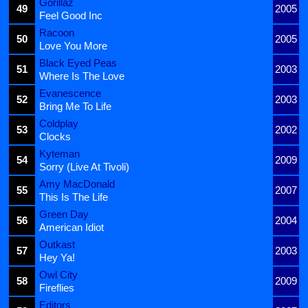
Gorillaz
49
2005
Feel Good Inc
Racoon
50
2005
Love You More
Black Eyed Peas
51
2003
Where Is The Love
Evanescence
52
2003
Bring Me To Life
Coldplay
53
2002
Clocks
Kyteman
54
2009
Sorry (Live At Tivoli)
Amy MacDonald
55
2007
This Is The Life
Green Day
56
2004
American Idiot
Outkast
57
2003
Hey Ya!
Owl City
58
2009
Fireflies
Editors