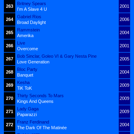
Britney Spears
263
2001
I'm A Slave 4 U
Gabriel Rios
264
2006
Broad Daylight
Rammstein
265
2004
Amerika
Live
266
2001
Overcome
Bob Sinclar, Goleo VI & Gary Nesta Pine
267
2005
Love Generation
Bloc Party
268
2004
Banquet
Kesha
269
2009
TiK ToK
Thirty Seconds To Mars
270
2009
Kings And Queens
Lady Gaga
271
2009
Paparazzi
Franz Ferdinand
272
2004
The Dark Of The Matinée