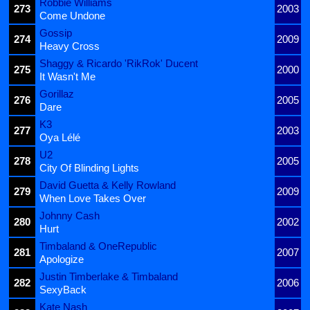
Robbie Williams
273
2003
Come Undone
Gossip
274
2009
Heavy Cross
Shaggy & Ricardo 'RikRok' Ducent
275
2000
It Wasn't Me
Gorillaz
276
2005
Dare
K3
277
2003
Oya Lélé
U2
278
2005
City Of Blinding Lights
David Guetta & Kelly Rowland
279
2009
When Love Takes Over
Johnny Cash
280
2002
Hurt
Timbaland & OneRepublic
281
2007
Apologize
Justin Timberlake & Timbaland
282
2006
SexyBack
Kate Nash