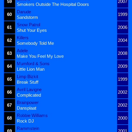
59
2007
Smokers Outside The Hospital Doors
Darude
60
1999
Sandstorm
Snow Patrol
61
2006
Shut Your Eyes
Killers
62
2004
Somebody Told Me
Adele
63
2008
Make You Feel My Love
Mumford & Sons
64
2009
Little Lion Man
Limp Bizkit
65
1999
Break Stuff
Avril Lavigne
66
2002
Complicated
Brainpower
67
2002
Dansplaat
Robbie Williams
68
2000
Rock DJ
Rammstein
69
2001