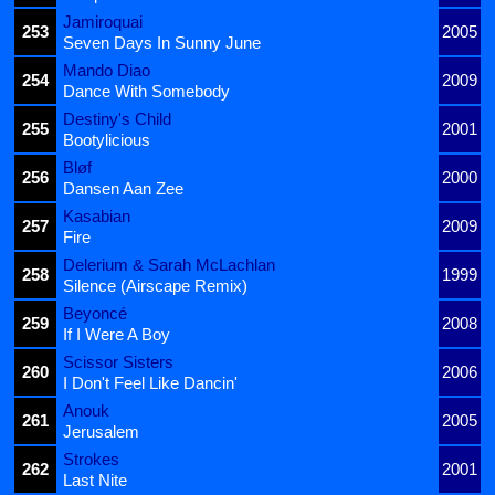
Jamiroquai
253
2005
Seven Days In Sunny June
Mando Diao
254
2009
Dance With Somebody
Destiny's Child
255
2001
Bootylicious
Bløf
256
2000
Dansen Aan Zee
Kasabian
257
2009
Fire
Delerium & Sarah McLachlan
258
1999
Silence (Airscape Remix)
Beyoncé
259
2008
If I Were A Boy
Scissor Sisters
260
2006
I Don't Feel Like Dancin'
Anouk
261
2005
Jerusalem
Strokes
262
2001
Last Nite