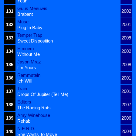
Yeah
Guus Meeuwis
131
2002
Brabant
Muse
132
2001
Plug In Baby
Temper Trap
133
2009
Sweet Disposition
Eminem
134
2002
Without Me
Jason Mraz
135
2008
I'm Yours
Rammstein
136
2001
Ich Will
Train
137
2001
Drops Of Jupiter (Tell Me)
Editors
138
2007
The Racing Rats
Amy Winehouse
139
2006
Rehab
N.E.R.D.
140
2004
She Wants To Move