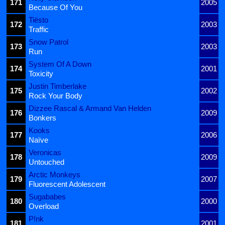
171
2005
Because Of You
Tiësto
172
2003
Traffic
Snow Patrol
173
2003
Run
System Of A Down
174
2001
Toxicity
Justin Timberlake
175
2002
Rock Your Body
Dizzee Rascal & Armand Van Helden
176
2009
Bonkers
Kooks
177
2006
Naïve
Veronicas
178
2009
Untouched
Arctic Monkeys
179
2007
Fluorescent Adolescent
Sugababes
180
2000
Overload
P!nk
181
2001