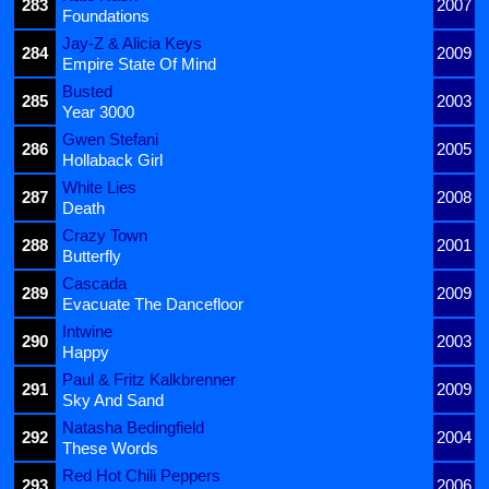
283
2007
Foundations
Jay-Z & Alicia Keys
284
2009
Empire State Of Mind
Busted
285
2003
Year 3000
Gwen Stefani
286
2005
Hollaback Girl
White Lies
287
2008
Death
Crazy Town
288
2001
Butterfly
Cascada
289
2009
Evacuate The Dancefloor
Intwine
290
2003
Happy
Paul & Fritz Kalkbrenner
291
2009
Sky And Sand
Natasha Bedingfield
292
2004
These Words
Red Hot Chili Peppers
293
2006