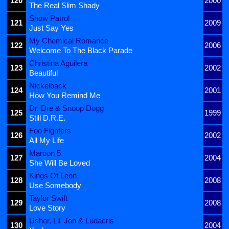
120
2000
The Real Slim Shady
Snow Patrol
121
2009
Just Say Yes
My Chemical Romance
122
2006
Welcome To The Black Parade
Christina Aguilera
123
2002
Beautiful
Nickelback
124
2001
How You Remind Me
Dr. Dre & Snoop Dogg
125
1999
Still D.R.E.
Foo Fighters
126
2002
All My Life
Maroon 5
127
2004
She Will Be Loved
Kings Of Leon
128
2008
Use Somebody
Taylor Swift
129
2008
Love Story
Usher, Lil' Jon & Ludacris
130
2004