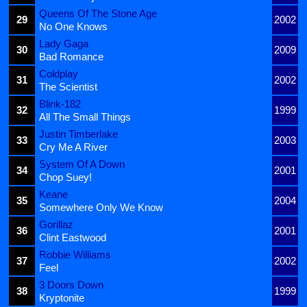
Queens Of The Stone Age
29
2002
No One Knows
Lady Gaga
30
2009
Bad Romance
Coldplay
31
2002
The Scientist
Blink-182
32
1999
All The Small Things
Justin Timberlake
33
2003
Cry Me A River
System Of A Down
34
2001
Chop Suey!
Keane
35
2004
Somewhere Only We Know
Gorillaz
36
2001
Clint Eastwood
Robbie Williams
37
2002
Feel
3 Doors Down
38
1999
Kryptonite