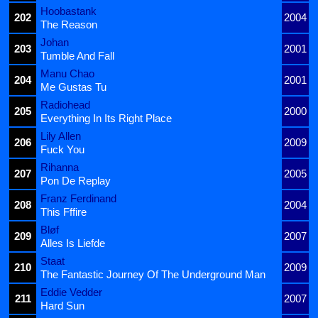
Hoobastank
202
2004
The Reason
Johan
203
2001
Tumble And Fall
Manu Chao
204
2001
Me Gustas Tu
Radiohead
205
2000
Everything In Its Right Place
Lily Allen
206
2009
Fuck You
Rihanna
207
2005
Pon De Replay
Franz Ferdinand
208
2004
This Fffire
Bløf
209
2007
Alles Is Liefde
Staat
210
2009
The Fantastic Journey Of The Underground Man
Eddie Vedder
211
2007
Hard Sun