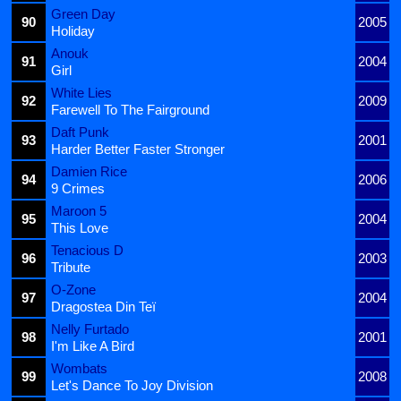
Green Day
90
2005
Holiday
Anouk
91
2004
Girl
White Lies
92
2009
Farewell To The Fairground
Daft Punk
93
2001
Harder Better Faster Stronger
Damien Rice
94
2006
9 Crimes
Maroon 5
95
2004
This Love
Tenacious D
96
2003
Tribute
O-Zone
97
2004
Dragostea Din Teï
Nelly Furtado
98
2001
I'm Like A Bird
Wombats
99
2008
Let's Dance To Joy Division