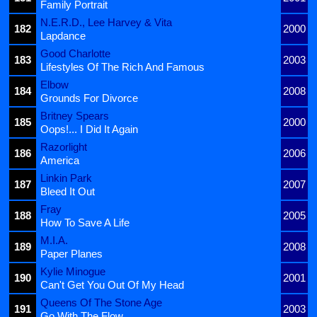
Family Portrait
N.E.R.D., Lee Harvey & Vita
182
2000
Lapdance
Good Charlotte
183
2003
Lifestyles Of The Rich And Famous
Elbow
184
2008
Grounds For Divorce
Britney Spears
185
2000
Oops!... I Did It Again
Razorlight
186
2006
America
Linkin Park
187
2007
Bleed It Out
Fray
188
2005
How To Save A Life
M.I.A.
189
2008
Paper Planes
Kylie Minogue
190
2001
Can't Get You Out Of My Head
Queens Of The Stone Age
191
2003
Go With The Flow