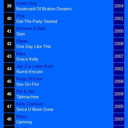
Green Day
39
2004
Boulevard Of Broken Dreams
P!nk
40
2001
Get The Party Started
Eminem & Dido
41
2000
Stan
Elbow
42
2008
One Day Like This
Mika
43
2007
Grace Kelly
Jay-Z & Linkin Park
44
2002
Numb-Encore
Kings Of Leon
45
2008
Sex On Fire
Dio & Sef
46
2009
Tijdmachine
Kelly Clarkson
47
2005
Since U Been Gone
Muse
48
2009
Uprising