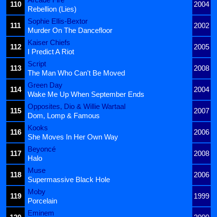
110
2004
Rebellion (Lies)
Sophie Ellis-Bextor
111
2002
Murder On The Dancefloor
Kaiser Chiefs
112
2005
I Predict A Riot
Script
113
2008
The Man Who Can't Be Moved
Green Day
114
2004
Wake Me Up When September Ends
Opposites, Dio & Willie Wartaal
115
2007
Dom, Lomp & Famous
Kooks
116
2006
She Moves In Her Own Way
Beyoncé
117
2008
Halo
Muse
118
2006
Supermassive Black Hole
Moby
119
1999
Porcelain
Eminem