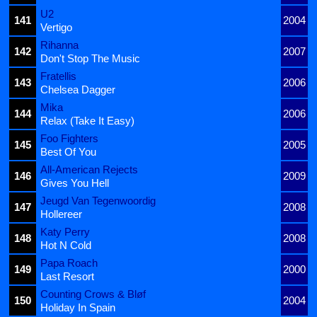
U2
141
2004
Vertigo
Rihanna
142
2007
Don't Stop The Music
Fratellis
143
2006
Chelsea Dagger
Mika
144
2006
Relax (Take It Easy)
Foo Fighters
145
2005
Best Of You
All-American Rejects
146
2009
Gives You Hell
Jeugd Van Tegenwoordig
147
2008
Hollereer
Katy Perry
148
2008
Hot N Cold
Papa Roach
149
2000
Last Resort
Counting Crows & Bløf
150
2004
Holiday In Spain