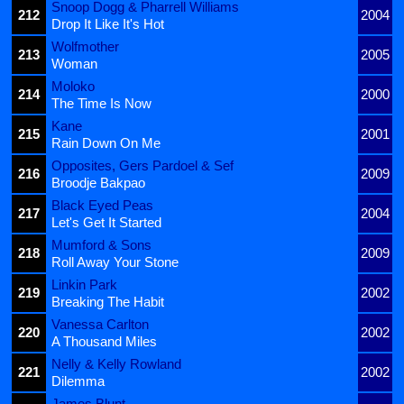
Snoop Dogg & Pharrell Williams
212
2004
Drop It Like It's Hot
Wolfmother
213
2005
Woman
Moloko
214
2000
The Time Is Now
Kane
215
2001
Rain Down On Me
Opposites, Gers Pardoel & Sef
216
2009
Broodje Bakpao
Black Eyed Peas
217
2004
Let's Get It Started
Mumford & Sons
218
2009
Roll Away Your Stone
Linkin Park
219
2002
Breaking The Habit
Vanessa Carlton
220
2002
A Thousand Miles
Nelly & Kelly Rowland
221
2002
Dilemma
James Blunt