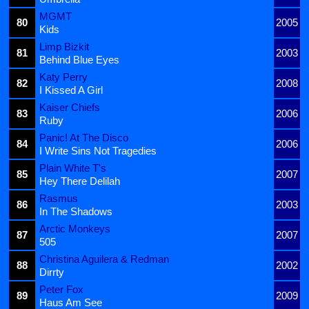
MGMT
80
2005
Kids
Limp Bizkit
81
2003
Behind Blue Eyes
Katy Perry
82
2008
I Kissed A Girl
Kaiser Chiefs
83
2006
Ruby
Panic! At The Disco
84
2006
I Write Sins Not Tragedies
Plain White T's
85
2007
Hey There Delilah
Rasmus
86
2003
In The Shadows
Arctic Monkeys
87
2007
505
Christina Aguilera & Redman
88
2002
Dirrty
Peter Fox
89
2009
Haus Am See