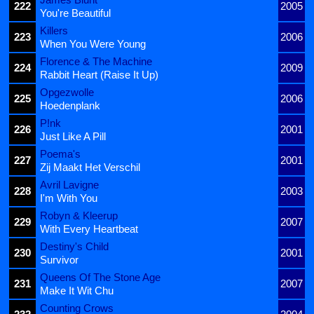
222
2005
You're Beautiful
Killers
223
2006
When You Were Young
Florence & The Machine
224
2009
Rabbit Heart (Raise It Up)
Opgezwolle
225
2006
Hoedenplank
P!nk
226
2001
Just Like A Pill
Poema's
227
2001
Zij Maakt Het Verschil
Avril Lavigne
228
2003
I'm With You
Robyn & Kleerup
229
2007
With Every Heartbeat
Destiny's Child
230
2001
Survivor
Queens Of The Stone Age
231
2007
Make It Wit Chu
Counting Crows