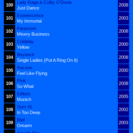
Lady Gaga & Colby O'Donis
100
2008
Just Dance
Evanescence
101
2003
My Immortal
Paramore
102
2008
Misery Business
Coldplay
103
2000
Yellow
Beyoncé
104
2008
Single Ladies (Put A Ring On It)
Racoon
105
2000
Feel Like Flying
P!nk
106
2008
So What
Editors
107
2005
Munich
Sum 41
108
2002
In Too Deep
Bløf
109
2003
Omarm
Arcade Fire