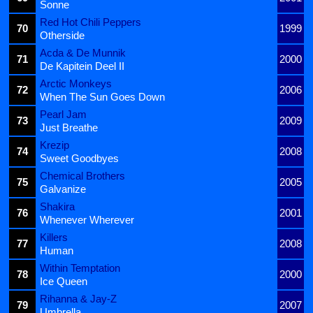
Sonne
Red Hot Chili Peppers
70
1999
Otherside
Acda & De Munnik
71
2000
De Kapitein Deel II
Arctic Monkeys
72
2006
When The Sun Goes Down
Pearl Jam
73
2009
Just Breathe
Krezip
74
2008
Sweet Goodbyes
Chemical Brothers
75
2005
Galvanize
Shakira
76
2001
Whenever Wherever
Killers
77
2008
Human
Within Temptation
78
2000
Ice Queen
Rihanna & Jay-Z
79
2007
Umbrella