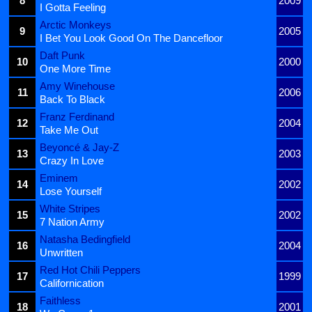
8
2009
I Gotta Feeling
Arctic Monkeys
9
2005
I Bet You Look Good On The Dancefloor
Daft Punk
10
2000
One More Time
Amy Winehouse
11
2006
Back To Black
Franz Ferdinand
12
2004
Take Me Out
Beyoncé & Jay-Z
13
2003
Crazy In Love
Eminem
14
2002
Lose Yourself
White Stripes
15
2002
7 Nation Army
Natasha Bedingfield
16
2004
Unwritten
Red Hot Chili Peppers
17
1999
Californication
Faithless
18
2001