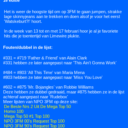
1e editie
Het is weer de hoogste tijd om op 3FM te gaan jumpen, strakke
lage skinnyjeans aan te trekken en doen alsof je voor het eerst
'Watskeburt?!' hoort.
In de week van 13 tot en met 17 februari hoor je al je favoriete
hits die je toentertijd van Limewire plukte.
Fouten/dubbel in de lijst:
#331 = #719 'Father & Friend' van Alain Clark
#331 hebben ze later aangepast naar 'This Ain't Gonna Work'
#484 = #803 'All This Time' van Maria Mena
#803 hebben ze later aangepast naar 'Miss You Love'
#602 = #875 'Mr. Bojangles' van Robbie Williams
Deze hebben ze dubbel gedraaid, maar #875 hebben ze in de lijst
achteraf aangepast naar 'Rudebox'
Meer lijsten van NPO 3FM op deze site:
De Beste Nrs 2 Uit De Mega Top 50
Homo 100
Mega Top 50 #1 Top 100
NPO 3FM 00's Request Top 100
NPO 3FM 90's Request Top 100