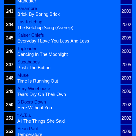
Maneater
Paramore
243
2009
Brick By Boring Brick
Las Ketchup
244
2002
The Ketchup Song (Aserejé)
Kaiser Chiefs
245
2005
Everyday I Love You Less And Less
Toploader
246
2000
Dancing In The Moonlight
Sugababes
247
2005
Push The Button
Muse
248
2003
Time Is Running Out
Amy Winehouse
249
2006
Tears Dry On Their Own
3 Doors Down
250
2002
Here Without You
t.A.T.u.
251
2002
All The Things She Said
Sean Paul
252
2006
Temperature