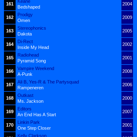
Keane
161
2004
Bedshaped
Prodigy
162
2009
Omen
Stereophonics
163
2005
Dakota
Di-Rect
164
2002
Inside My Head
Radiohead
165
2001
Pyramid Song
Vampire Weekend
166
2008
A-Punk
Ali B, Yes-R & The Partysquad
167
2006
Rampeneren
Outkast
168
2000
Ms. Jackson
Editors
169
2007
An End Has A Start
Linkin Park
170
2001
One Step Closer
Kelly Clarkson