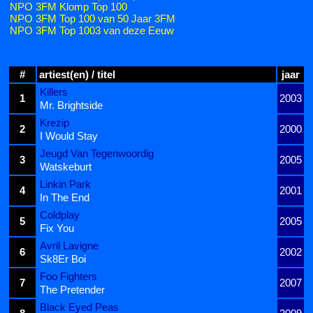
NPO 3FM Klomp Top 100
NPO 3FM Top 100 van 50 Jaar 3FM
NPO 3FM Top 1003 van deze Eeuw
#
artiest(en) / titel
jaar
Killers
1
2003
Mr. Brightside
Krezip
2
2000
I Would Stay
Jeugd Van Tegenwoordig
3
2005
Watskeburt
Linkin Park
4
2001
In The End
Coldplay
5
2005
Fix You
Avril Lavigne
6
2002
Sk8Er Boi
Foo Fighters
7
2007
The Pretender
Black Eyed Peas