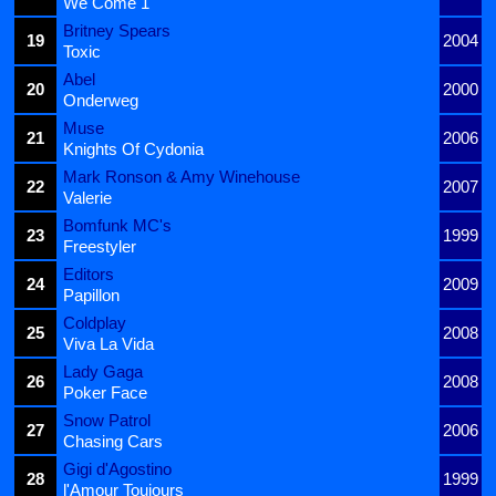
We Come 1
Britney Spears
19
2004
Toxic
Abel
20
2000
Onderweg
Muse
21
2006
Knights Of Cydonia
Mark Ronson & Amy Winehouse
22
2007
Valerie
Bomfunk MC's
23
1999
Freestyler
Editors
24
2009
Papillon
Coldplay
25
2008
Viva La Vida
Lady Gaga
26
2008
Poker Face
Snow Patrol
27
2006
Chasing Cars
Gigi d'Agostino
28
1999
l'Amour Toujours