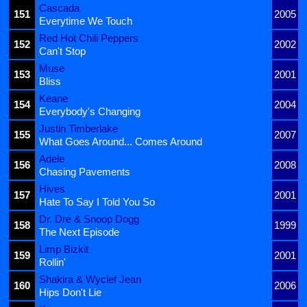
Cascada
151
2005
Everytime We Touch
Red Hot Chili Peppers
152
2002
Can't Stop
Muse
153
2001
Bliss
Keane
154
2004
Everybody's Changing
Justin Timberlake
155
2007
What Goes Around... Comes Around
Adele
156
2008
Chasing Pavements
Hives
157
2001
Hate To Say I Told You So
Dr. Dre & Snoop Dogg
158
1999
The Next Episode
Limp Bizkit
159
2001
Rollin'
Shakira & Wyclef Jean
160
2006
Hips Don't Lie