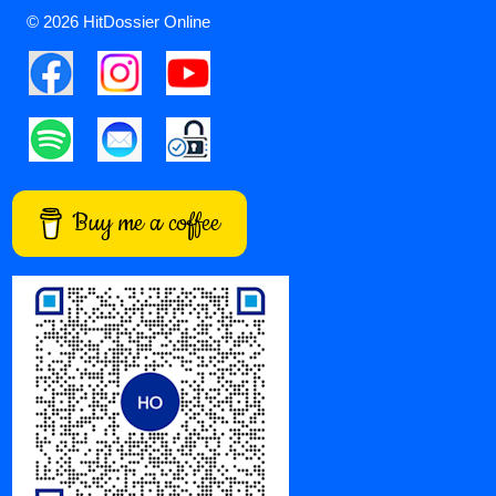
© 2026 HitDossier Online
Buy me a coffee