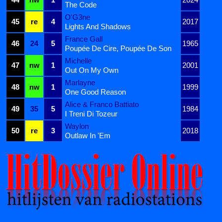
The Code
O'G3ne
45
re
4
2017
Lights And Shadows
France Gall
46
24
5
1965
Poupée De Cire, Poupée De Son
Michelle
47
nw
1
2001
Out On My Own
Marlayne
48
nw
1
1999
One Good Reason
Alice & Franco Battiato
49
35
5
1984
I Treni Di Tozeur
Waylon
50
re
3
2018
Outlaw In 'Em