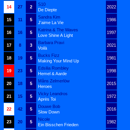
S10
14
27
2
2022
De Diepte
Sandra Kim
15
11
5
1986
J'aime La Vie
Katrina & The Waves
16
16
5
1997
Love Shine A Light
Barbara Pravi
17
8
3
2021
Voilà
Bucks Fizz
18
19
5
1981
Making Your Mind Up
Edsilia Rombley
19
23
5
1998
Hemel & Aarde
Måns Zelmerlöw
20
18
5
2015
Heroes
Vicky Leandros
21
15
5
1972
Après Toi
Douwe Bob
22
42
5
2016
Slow Down
Nicole
23
20
5
1982
Ein Bisschen Frieden