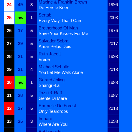
Maxine & Franklin Brown
24
49
3
1996
De Eerste Keer
Sertab
25
nw
1
2003
Every Way That I Can
Brotherhood Of Man
26
17
5
1976
Save Your Kisses For Me
Salvador Sobral
27
29
5
2017
Amar Pelos Dois
Ruth Jacott
28
21
5
1993
Vrede
Michael Schulte
29
31
4
2018
You Let Me Walk Alone
Gerard Joling
30
nw
1
1988
Shangri-La
Tozzi & Raff
31
28
5
1987
Gente Di Mare
Emmelie De Forest
32
37
5
2013
Only Teardrops
Imaani
33
25
3
1998
Where Are You
Bobbysocks