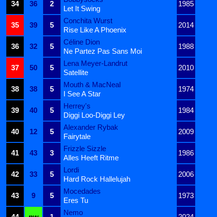
34
36
2
1985
Let It Swing
Conchita Wurst
35
39
5
2014
Rise Like A Phoenix
Céline Dion
36
32
5
1988
Ne Partez Pas Sans Moi
Lena Meyer-Landrut
37
50
5
2010
Satellite
Mouth & MacNeal
38
38
5
1974
I See A Star
Herrey's
39
40
5
1984
Diggi Loo-Diggi Ley
Alexander Rybak
40
12
5
2009
Fairytale
Frizzle Sizzle
41
43
3
1986
Alles Heeft Ritme
Lordi
42
33
5
2006
Hard Rock Hallelujah
Mocedades
43
9
5
1973
Eres Tu
Nemo
44
nw
1
2024