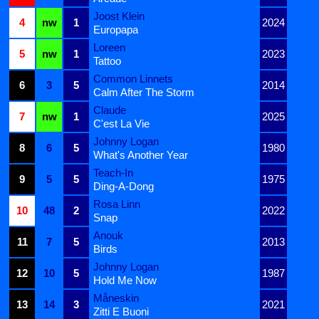
Joost Klein
4
nw
1
2024
Europapa
Loreen
5
nw
1
2023
Tattoo
Common Linnets
6
3
5
2014
Calm After The Storm
Claude
7
nw
1
2025
C'est La Vie
Johnny Logan
8
6
5
1980
What's Another Year
Teach-In
9
5
5
1975
Ding-A-Dong
Rosa Linn
10
48
2
2022
Snap
Anouk
11
7
5
2013
Birds
Johnny Logan
12
10
5
1987
Hold Me Now
Måneskin
13
14
3
2021
Zitti E Buoni