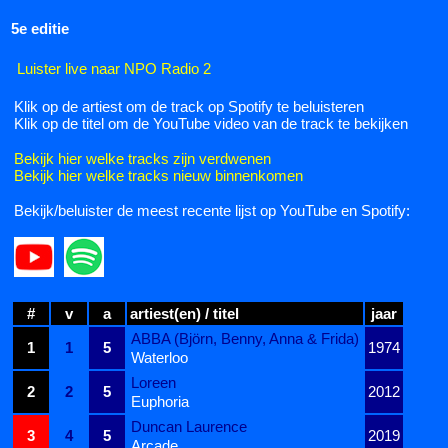
5e editie
Luister live naar NPO Radio 2
Klik op de artiest om de track op Spotify te beluisteren
Klik op de titel om de YouTube video van de track te bekijken
Bekijk hier welke tracks zijn verdwenen
Bekijk hier welke tracks nieuw binnenkomen
Bekijk/beluister de meest recente lijst op YouTube en Spotify:
#
v
a
artiest(en) / titel
jaar
ABBA (Björn, Benny, Anna & Frida)
1
1
5
1974
Waterloo
Loreen
2
2
5
2012
Euphoria
Duncan Laurence
3
4
5
2019
Arcade