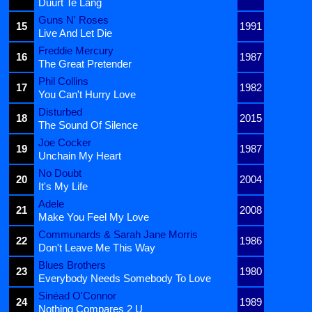
Duurt Te Lang
Guns N' Roses
15
1991
Live And Let Die
Freddie Mercury
16
1987
The Great Pretender
Phil Collins
17
1982
You Can't Hurry Love
Disturbed
18
2015
The Sound Of Silence
Joe Cocker
19
1987
Unchain My Heart
No Doubt
20
2004
It's My Life
Adele
21
2008
Make You Feel My Love
Communards & Sarah Jane Morris
22
1986
Don't Leave Me This Way
Blues Brothers
23
1980
Everybody Needs Somebody To Love
Sinéad O'Connor
24
1989
Nothing Compares 2 U