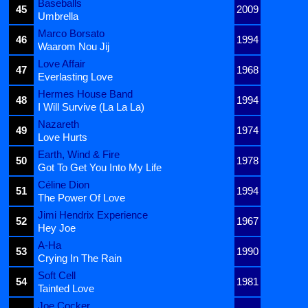
Baseballs
45
2009
Umbrella
Marco Borsato
46
1994
Waarom Nou Jij
Love Affair
47
1968
Everlasting Love
Hermes House Band
48
1994
I Will Survive (La La La)
Nazareth
49
1974
Love Hurts
Earth, Wind & Fire
50
1978
Got To Get You Into My Life
Céline Dion
51
1994
The Power Of Love
Jimi Hendrix Experience
52
1967
Hey Joe
A-Ha
53
1990
Crying In The Rain
Soft Cell
54
1981
Tainted Love
Joe Cocker