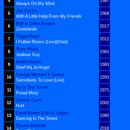
4
1987
Always On My Mind
Joe Cocker
5
1968
With A Little Help From My Friends
Bløf & Geike Arnaert
6
2017
Zoutelande
Triggerfinger
7
2012
I Follow Rivers (Live@Giel)
Roxy Music
8
1981
Jealous Guy
André Hazes
9
1983
Geef Mij Je Angst
George Michael & Queen
10
1993
Somebody To Love (Live)
Ike & Tina Turner
11
1971
Proud Mary
Johnny Cash
12
2002
Hurt
David Bowie & Mick Jagger
13
1985
Dancing In The Street
Davina Michelle
14
2018