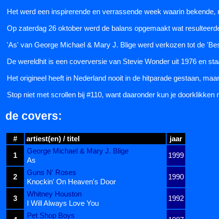
Het werd een inspirerende en verrassende week waarin bekende,
Op zaterdag 26 oktober werd de balans opgemaakt wat resulteerde i
'As' van George Michael & Mary J. Blige werd verkozen tot de 'Bes
De wereldhit is een coverversie van Stevie Wonder uit 1976 en staa
Het origineel heeft in Nederland nooit in de hitparade gestaan, ma
Stop niet met scrollen bij #110, want daaronder kun je doorklikken n
de covers:
#
artiest(en) / titel
jaar
George Michael & Mary J. Blige
1
1999
As
Guns N' Roses
2
1990
Knockin' On Heaven's Door
Whitney Houston
3
1992
I Will Always Love You
Pet Shop Boys