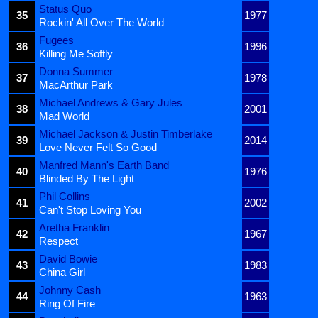
Status Quo
35
1977
Rockin' All Over The World
Fugees
36
1996
Killing Me Softly
Donna Summer
37
1978
MacArthur Park
Michael Andrews & Gary Jules
38
2001
Mad World
Michael Jackson & Justin Timberlake
39
2014
Love Never Felt So Good
Manfred Mann's Earth Band
40
1976
Blinded By The Light
Phil Collins
41
2002
Can't Stop Loving You
Aretha Franklin
42
1967
Respect
David Bowie
43
1983
China Girl
Johnny Cash
44
1963
Ring Of Fire