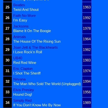
Beatles
25
1963
Twist And Shout
Faith No More
26
1992
I'm Easy
Jacksons
27
1978
Blame It On The Boogie
Animals
28
1964
The House Of The Rising Sun
Joan Jett & The Blackhearts
29
1982
I Love Rock'n Roll
UB40
30
1983
Red Red Wine
Eric Clapton
31
1974
I Shot The Sheriff
Nirvana
32
1994
The Man Who Sold The World (Unplugged)
Elvis Presley
33
1956
Hound Dog!
Simply Red
34
1989
If You Don't Know Me By Now