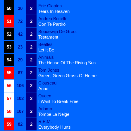
Eric Clapton
50
30
2
Tears In Heaven
Andrea Bocelli
51
72
2
Con Te Partirò
Boudewijn De Groot
52
42
2
Testament
Beatles
53
23
2
Let It Be
Animals
54
29
2
The House Of The Rising Sun
Tom Jones
55
67
2
Green, Green Grass Of Home
Clouseau
56
106
2
Anne
Queen
57
102
2
I Want To Break Free
Adamo
58
107
2
Tombe La Neige
R.E.M.
59
82
2
Everybody Hurts