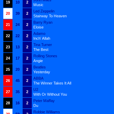
19
10
2
Music
Led Zeppelin
20
39
2
Stairway To Heaven
Barry Ryan
21
24
2
Eloise
Adamo
22
22
2
Inch' Allah
Tina Turner
23
13
2
The Best
Rolling Stones
24
17
2
Angie
Beatles
25
20
2
Yesterday
ABBA
26
45
2
The Winner Takes It All
U2
27
35
2
With Or Without You
Peter Maffay
28
16
2
Du
Robbie Williams