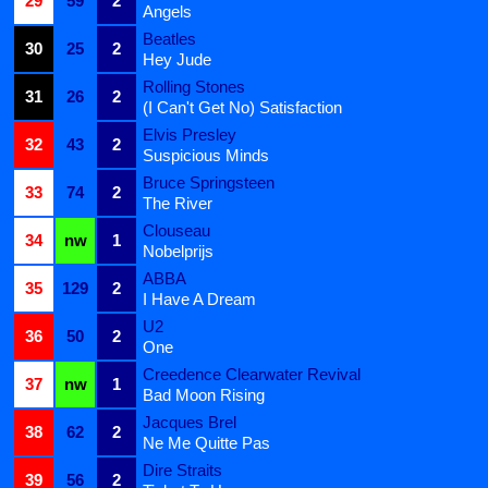
29
59
2
Angels
Beatles
30
25
2
Hey Jude
Rolling Stones
31
26
2
(I Can't Get No) Satisfaction
Elvis Presley
32
43
2
Suspicious Minds
Bruce Springsteen
33
74
2
The River
Clouseau
34
nw
1
Nobelprijs
ABBA
35
129
2
I Have A Dream
U2
36
50
2
One
Creedence Clearwater Revival
37
nw
1
Bad Moon Rising
Jacques Brel
38
62
2
Ne Me Quitte Pas
Dire Straits
39
56
2