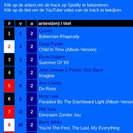
Klik op de artiest om de track op Spotify te beluisteren
Klik op de titel om de YouTube video van de track te bekijken
#
v
a
artiest(en) / titel
Queen
1
1
2
Bohemian Rhapsody
Deep Purple
2
4
2
Child In Time (Album Version)
Bryan Adams
3
2
2
Summer Of '69
John Lennon & Plastic Ono Band
4
3
2
Imagine
Ann Christy
5
8
2
De Roos
Meat Loaf
6
5
2
Paradise By The Dashboard Light (Album Versio
Will Tura
7
11
2
Eenzaam Zonder Jou
Barry White
8
28
2
You're The First, The Last, My Everything