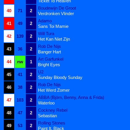
Ticket To Heaven
Boudewijn De Groot
40
71
2
Verdronken Vlinder
Adamo
41
49
2
Sans Toi Mamie
Will Tura
42
139
2
Het Kan Niet Zijn
Rob De Nijs
43
36
2
Banger Hart
Art Garfunkel
44
nw
1
Bright Eyes
U2
45
41
2
Sunday Bloody Sunday
Rob De Nijs
46
38
2
Het Werd Zomer
ABBA (Björn, Benny, Anna & Frida)
47
103
2
Waterloo
Cockney Rebel
48
47
2
Sebastian
Rolling Stones
49
53
2
Paint It, Black