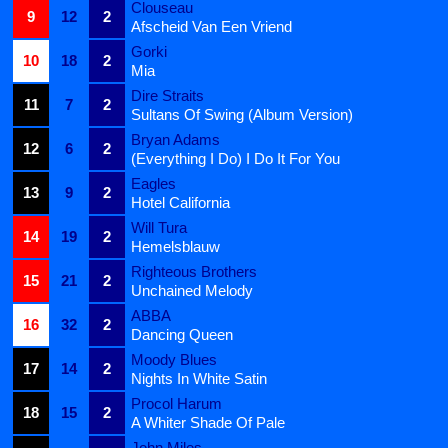
Clouseau
9
12
2
Afscheid Van Een Vriend
Gorki
10
18
2
Mia
Dire Straits
11
7
2
Sultans Of Swing (Album Version)
Bryan Adams
12
6
2
(Everything I Do) I Do It For You
Eagles
13
9
2
Hotel California
Will Tura
14
19
2
Hemelsblauw
Righteous Brothers
15
21
2
Unchained Melody
ABBA
16
32
2
Dancing Queen
Moody Blues
17
14
2
Nights In White Satin
Procol Harum
18
15
2
A Whiter Shade Of Pale
John Miles