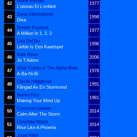
Marie Myriam
42
1977
L'oiseau Et L'enfant
Dana International
43
1998
Diva
Dream Express
44
1977
A Million In 1, 2, 3
Lisa Del Bo
45
1996
Liefde Is Een Kaartspel
Kate Ryan
46
2006
Je T'Adore
Izhar Cohen & The Alpha-Beta
47
1978
A-Ba-Ni-Bi
Carola Häggkvist
48
1991
Fångad Av En Stormvind
Bucks Fizz
49
1981
Making Your Mind Up
Common Linnets
50
2014
Calm After The Storm
Conchita Wurst
51
2014
Rise Like A Phoenix
Joost Klein