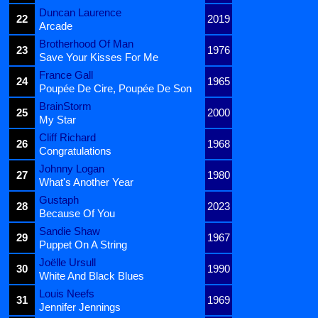
Duncan Laurence
22
2019
Arcade
Brotherhood Of Man
23
1976
Save Your Kisses For Me
France Gall
24
1965
Poupée De Cire, Poupée De Son
BrainStorm
25
2000
My Star
Cliff Richard
26
1968
Congratulations
Johnny Logan
27
1980
What's Another Year
Gustaph
28
2023
Because Of You
Sandie Shaw
29
1967
Puppet On A String
Joëlle Ursull
30
1990
White And Black Blues
Louis Neefs
31
1969
Jennifer Jennings