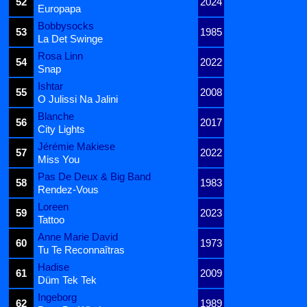
52
2024
Europapa
Bobbysocks
53
1985
La Det Swinge
Rosa Linn
54
2022
Snap
Ishtar
55
2008
O Julissi Na Jalini
Blanche
56
2017
City Lights
Jérémie Makiese
57
2022
Miss You
Pas De Deux & Big Band
58
1983
Rendez-Vous
Loreen
59
2023
Tattoo
Anne Marie David
60
1973
Tu Te Reconnaîtras
Hadise
61
2009
Düm Tek Tek
Ingeborg
62
1989