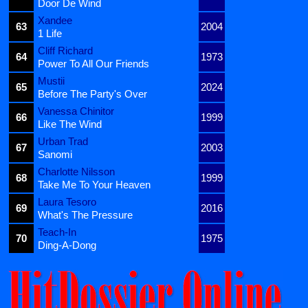
Door De Wind
Xandee
63
2004
1 Life
Cliff Richard
64
1973
Power To All Our Friends
Mustii
65
2024
Before The Party's Over
Vanessa Chinitor
66
1999
Like The Wind
Urban Trad
67
2003
Sanomi
Charlotte Nilsson
68
1999
Take Me To Your Heaven
Laura Tesoro
69
2016
What's The Pressure
Teach-In
70
1975
Ding-A-Dong