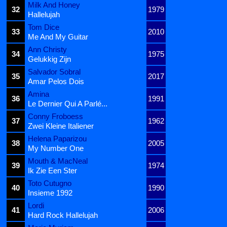
Milk And Honey
32
1979
Hallelujah
Tom Dice
33
2010
Me And My Guitar
Ann Christy
34
1975
Gelukkig Zijn
Salvador Sobral
35
2017
Amar Pelos Dois
Amina
36
1991
Le Dernier Qui A Parlé...
Conny Froboess
37
1962
Zwei Kleine Italiener
Helena Paparizou
38
2005
My Number One
Mouth & MacNeal
39
1974
Ik Zie Een Ster
Toto Cutugno
40
1990
Insieme 1992
Lordi
41
2006
Hard Rock Hallelujah