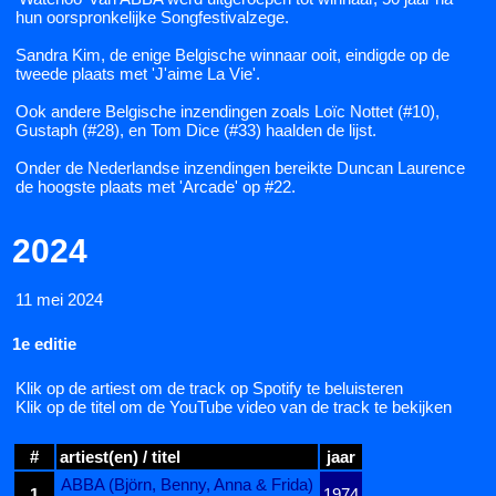
hun oorspronkelijke Songfestivalzege.
Sandra Kim, de enige Belgische winnaar ooit, eindigde op de
tweede plaats met 'J'aime La Vie'.
Ook andere Belgische inzendingen zoals Loïc Nottet (#10),
Gustaph (#28), en Tom Dice (#33) haalden de lijst.
Onder de Nederlandse inzendingen bereikte Duncan Laurence
de hoogste plaats met 'Arcade' op #22.
2024
11 mei 2024
1e editie
Klik op de artiest om de track op Spotify te beluisteren
Klik op de titel om de YouTube video van de track te bekijken
#
artiest(en) / titel
jaar
ABBA (Björn, Benny, Anna & Frida)
1
1974