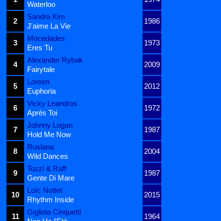
Waterloo
Sandra Kim
2
1986
J'aime La Vie
Mocedades
3
1973
Eres Tu
Alexander Rybak
4
2009
Fairytale
Loreen
5
2012
Euphoria
Vicky Leandros
6
1972
Après Toi
Johnny Logan
7
1987
Hold Me Now
Ruslana
8
2004
Wild Dances
Tozzi & Raff
9
1987
Gente Di Mare
Loïc Nottet
10
2015
Rhythm Inside
Gigliola Cinquetti
11
1964