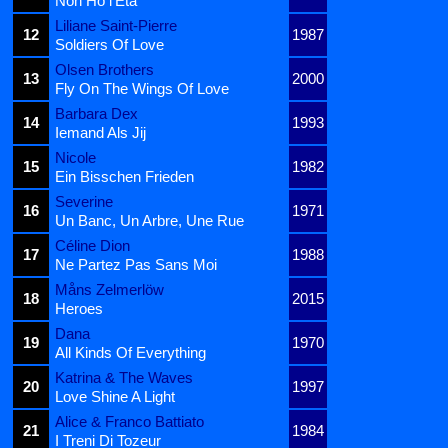
Non Ho l'Età
Liliane Saint-Pierre
12
1987
Soldiers Of Love
Olsen Brothers
13
2000
Fly On The Wings Of Love
Barbara Dex
14
1993
Iemand Als Jij
Nicole
15
1982
Ein Bisschen Frieden
Severine
16
1971
Un Banc, Un Arbre, Une Rue
Céline Dion
17
1988
Ne Partez Pas Sans Moi
Måns Zelmerlöw
18
2015
Heroes
Dana
19
1970
All Kinds Of Everything
Katrina & The Waves
20
1997
Love Shine A Light
Alice & Franco Battiato
21
1984
I Treni Di Tozeur