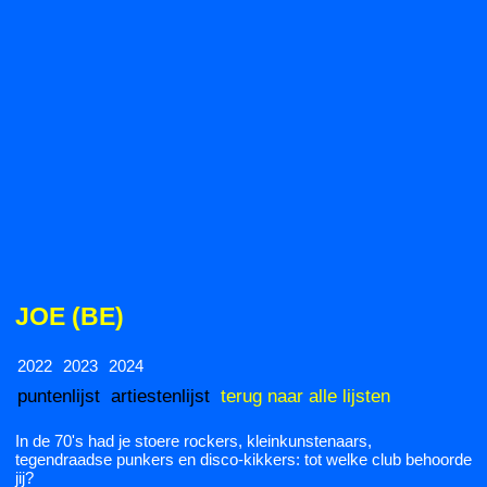
JOE (BE)
2022
2023
2024
puntenlijst
artiestenlijst
terug naar alle lijsten
In de 70's had je stoere rockers, kleinkunstenaars,
tegendraadse punkers en disco-kikkers: tot welke club behoorde
jij?