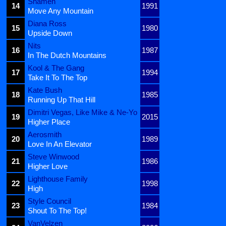
Shamen
14
1991
Move Any Mountain
Diana Ross
15
1980
Upside Down
Nits
16
1987
In The Dutch Mountains
Kool & The Gang
17
1994
Take It To The Top
Kate Bush
18
1985
Running Up That Hill
Dimitri Vegas, Like Mike & Ne-Yo
19
2015
Higher Place
Aerosmith
20
1989
Love In An Elevator
Steve Winwood
21
1986
Higher Love
Lighthouse Family
22
1998
High
Style Council
23
1984
Shout To The Top!
VanVelzen