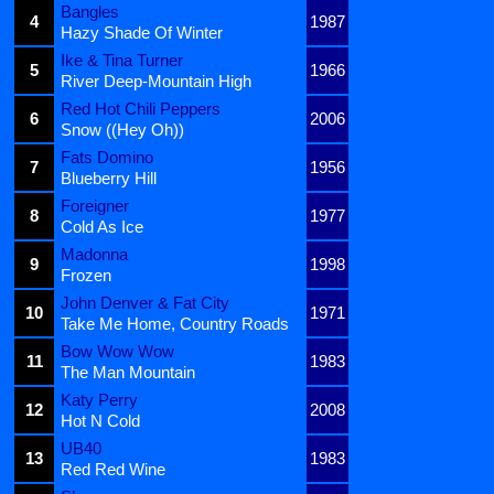
Bangles
4
1987
Hazy Shade Of Winter
Ike & Tina Turner
5
1966
River Deep-Mountain High
Red Hot Chili Peppers
6
2006
Snow ((Hey Oh))
Fats Domino
7
1956
Blueberry Hill
Foreigner
8
1977
Cold As Ice
Madonna
9
1998
Frozen
John Denver & Fat City
10
1971
Take Me Home, Country Roads
Bow Wow Wow
11
1983
The Man Mountain
Katy Perry
12
2008
Hot N Cold
UB40
13
1983
Red Red Wine