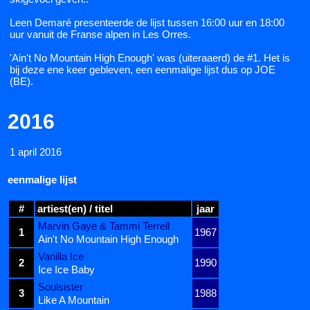
Leen Demaré presenteerde de lijst tussen 16:00 uur en 18:00
uur vanuit de Franse alpen in Les Orres.
'Ain't No Mountain High Enough' was (uiteraaerd) de #1. Het is
bij deze ene keer gebleven, een eenmalige lijst dus op JOE
(BE).
2016
1 april 2016
eenmalige lijst
#
artiest(en) / titel
jaar
Marvin Gaye & Tammi Terrell
1
1967
Ain't No Mountain High Enough
Vanilla Ice
2
1990
Ice Ice Baby
Soulsister
3
1988
Like A Mountain