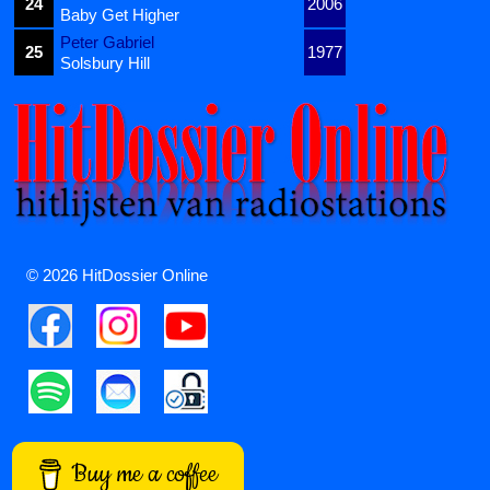
24
2006
Baby Get Higher
Peter Gabriel
25
1977
Solsbury Hill
© 2026 HitDossier Online
Buy me a coffee