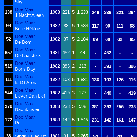
Sky
Doe Maar
238
1983
221
5
1.233
246
236
221
264
1 Nacht Alleen
Doe Maar
98
1982
88
5
1.934
117
90
111
88
Belle Hélène
Doe Maar
52
1982
37
5
2.184
89
68
62
65
De Bom
Doe Maar
657
1981
452
1
49
-
452
-
-
De Laatste X
Doe Maar
519
1982
393
2
213
-
393
-
396
Doris Day
Doe Maar
111
1982
103
5
1.881
136
103
126
116
Is Dit Alles
Doe Maar
544
1982
419
3
177
-
440
-
419
Liever Dan Lief
Doe Maar
278
1983
238
5
998
381
293
256
238
Nachtzuster
Doe Maar
172
1983
142
5
1.545
231
142
161
147
Pa
Doe Maar
38
1981
31
5
2.265
Sinds 1 Dag Of
54
31
44
34