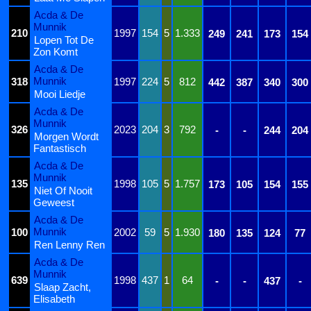
Acda & De
Munnik
210
1997
154
5
1.333
249
241
173
154
Lopen Tot De
Zon Komt
Acda & De
Munnik
318
1997
224
5
812
442
387
340
300
Mooi Liedje
Acda & De
Munnik
326
2023
204
3
792
-
-
244
204
Morgen Wordt
Fantastisch
Acda & De
Munnik
135
1998
105
5
1.757
173
105
154
155
Niet Of Nooit
Geweest
Acda & De
Munnik
100
2002
59
5
1.930
180
135
124
77
Ren Lenny Ren
Acda & De
Munnik
639
1998
437
1
64
-
-
437
-
Slaap Zacht,
Elisabeth