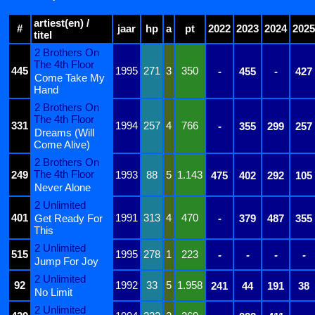
artiest(en) /
#
jaar
hp
a
pt
2022
2023
2024
2025
titel
2 Brothers On
The 4th Floor
445
1995
271
3
350
-
455
-
427
Come Take My
Hand
2 Brothers On
The 4th Floor
331
1994
257
4
766
-
355
299
257
Dreams (Will
Come Alive)
2 Brothers On
The 4th Floor
249
1993
88
5
1.143
475
402
292
105
Never Alone
2 Unlimited
401
1991
313
4
470
Get Ready For
-
379
487
355
This
2 Unlimited
515
1995
278
1
223
-
-
-
-
Jump For Joy
2 Unlimited
92
1992
33
5
1.958
241
44
191
38
No Limit
2 Unlimited