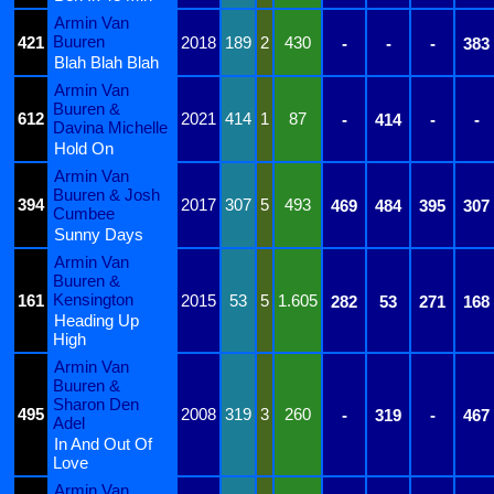
Armin Van
Buuren
421
2018
189
2
430
-
-
-
383
Blah Blah Blah
Armin Van
Buuren &
612
2021
414
1
87
-
414
-
-
Davina Michelle
Hold On
Armin Van
Buuren & Josh
394
2017
307
5
493
469
484
395
307
Cumbee
Sunny Days
Armin Van
Buuren &
Kensington
161
2015
53
5
1.605
282
53
271
168
Heading Up
High
Armin Van
Buuren &
Sharon Den
495
2008
319
3
260
-
319
-
467
Adel
In And Out Of
Love
Armin Van