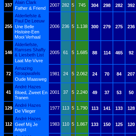
Alain Clark
337
2007
282
5
745
304
298
282
392
Father & Friend
Alderliefste &
Paul De Leeuw
255
2006
236
5
1.138
Une Belle
300
279
275
236
Histoire-Een
Mooi Verhaal
Alderliefste,
Ramses Shaffy
146
2005
61
5
1.685
88
114
465
92
& Liesbeth List
Laat Me-Vivre
Amazing
Stroopwafels
72
1981
24
5
2.062
24
70
84
207
Oude Maasweg
André Hazes
41
2001
37
5
2.240
Bloed, Zweet En
49
37
53
50
Tranen
André Hazes
129
1977
113
5
1.790
113
141
133
128
De Vlieger
André Hazes
112
1983
110
5
1.867
Geef Mij Je
133
150
125
120
Angst