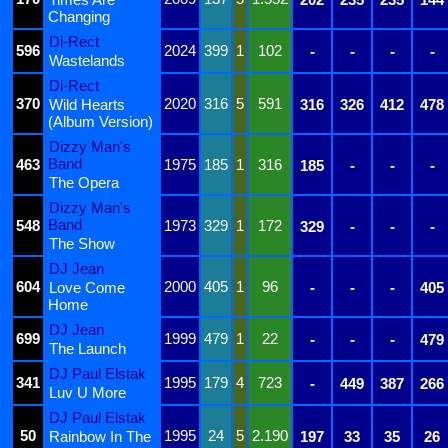
Changing
Di-Rect
596
2024
399
1
102
-
-
-
-
Wastelands
Di-Rect
370
2020
316
5
591
Wild Hearts
316
326
412
478
(Album Version)
Dizzy Man's
Band
463
1975
185
1
316
185
-
-
-
The Opera
Dizzy Man's
Band
548
1973
329
1
172
329
-
-
-
The Show
DJ Jean
604
2000
405
1
96
Love Come
-
-
-
405
Home
DJ Jean
699
1999
479
1
22
-
-
-
479
The Launch
DJ Paul Elstak
341
1995
179
4
723
-
449
387
266
Luv U More
DJ Paul Elstak
50
1995
24
5
2.190
Rainbow In The
197
33
35
26