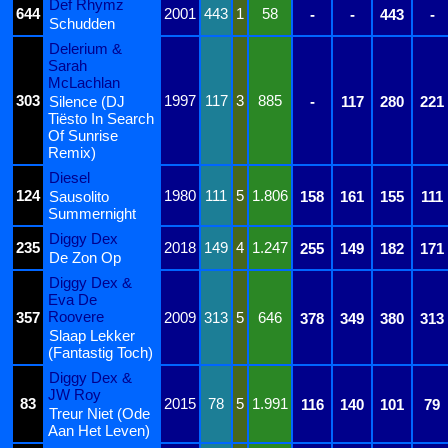
Def Rhymz
644
2001
443
1
58
-
-
443
-
Schudden
Delerium &
Sarah
McLachlan
303
1997
117
3
885
Silence (DJ
-
117
280
221
Tiësto In Search
Of Sunrise
Remix)
Diesel
124
1980
111
5
1.806
Sausolito
158
161
155
111
Summernight
Diggy Dex
235
2018
149
4
1.247
255
149
182
171
De Zon Op
Diggy Dex &
Eva De
Roovere
357
2009
313
5
646
378
349
380
313
Slaap Lekker
(Fantastig Toch)
Diggy Dex &
JW Roy
83
2015
78
5
1.991
116
140
101
79
Treur Niet (Ode
Aan Het Leven)