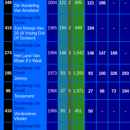
349
2004
121
2
695
121
186
-
-
De Vondeling
Van Ameland
Boudewijn De
Groot
414
1965
194
2
449
Een Meisje Van
194
-
-
-
16 (A Young Girl
Of Sixteen)
Boudewijn De
Groot
274
1966
146
3
1.042
146
147
168
-
Het Land Van
Maas En Waal
Boudewijn De
Groot
195
1973
93
5
1.393
93
100
326
293
Jimmy
Boudewijn De
Groot
88
1966
27
5
1.971
27
66
73
194
Testament
Boudewijn De
Groot
410
1966
50
1
451
50
-
-
-
Verdronken
Vlinder
Boudewijn De