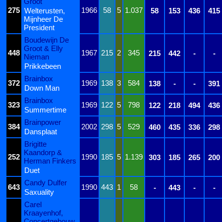
Groot
275
1966
58
5
1.037
Welterusten,
58
153
436
415
Mijnheer De
President
Boudewijn De
Groot & Elly
448
1967
215
2
345
215
442
-
-
Nieman
Prikkebeen
Brainbox
372
1969
138
3
584
138
-
-
391
Down Man
Brainbox
323
1969
122
5
798
122
218
494
436
Summertime
Brainpower
384
2002
298
5
529
460
435
336
298
Dansplaat
Brigitte
Kaandorp &
252
1990
185
5
1.139
303
185
265
200
Herman Finkers
Duet
Candy Dulfer
643
1990
443
1
58
-
443
-
-
Saxuality
Carel
Kraayenhof,
Concertgebouw