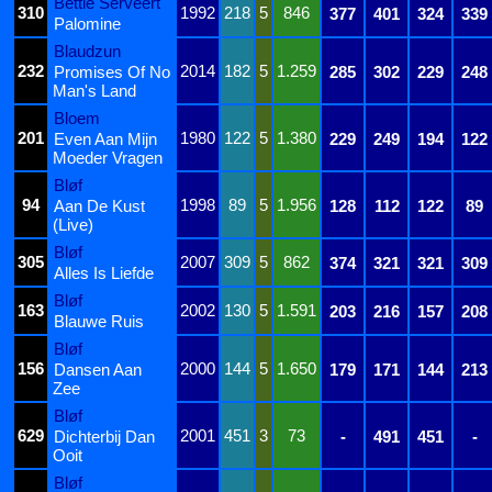
Bettie Serveert
310
1992
218
5
846
377
401
324
339
Palomine
Blaudzun
232
2014
182
5
1.259
Promises Of No
285
302
229
248
Man's Land
Bloem
201
1980
122
5
1.380
Even Aan Mijn
229
249
194
122
Moeder Vragen
Bløf
94
1998
89
5
1.956
Aan De Kust
128
112
122
89
(Live)
Bløf
305
2007
309
5
862
374
321
321
309
Alles Is Liefde
Bløf
163
2002
130
5
1.591
203
216
157
208
Blauwe Ruis
Bløf
156
2000
144
5
1.650
Dansen Aan
179
171
144
213
Zee
Bløf
629
2001
451
3
73
Dichterbij Dan
-
491
451
-
Ooit
Bløf