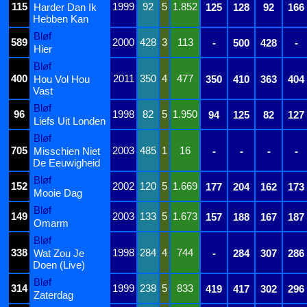
115
1999
92
5
1.852
Harder Dan Ik
125
128
92
166
Hebben Kan
Bløf
589
2000
428
3
113
-
500
428
-
Hier
Bløf
400
2011
350
4
477
Hou Vol Hou
350
410
363
404
Vast
Bløf
96
1998
82
5
1.950
94
125
82
127
Liefs Uit Londen
Bløf
705
2003
485
1
16
Misschien Niet
-
-
-
-
De Eeuwigheid
Bløf
152
2002
120
5
1.669
177
204
162
173
Mooie Dag
Bløf
149
2003
133
5
1.673
157
188
167
187
Omarm
Bløf
338
1998
284
4
744
Wat Zou Je
-
284
307
286
Doen (Live)
Bløf
314
1999
238
5
833
419
417
302
296
Zaterdag