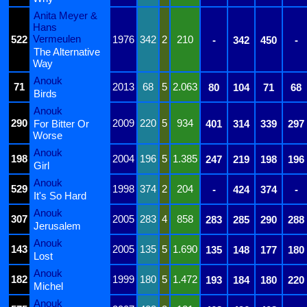
Anita Meyer &
Hans
Vermeulen
522
1976
342
2
210
-
342
450
-
The Alternative
Way
Anouk
71
2013
68
5
2.063
80
104
71
68
Birds
Anouk
290
2009
220
5
934
For Bitter Or
401
314
339
297
Worse
Anouk
198
2004
196
5
1.385
247
219
198
196
Girl
Anouk
529
1998
374
2
204
-
424
374
-
It's So Hard
Anouk
307
2005
283
4
858
283
285
290
288
Jerusalem
Anouk
143
2005
135
5
1.690
135
148
177
180
Lost
Anouk
182
1999
180
5
1.472
193
184
180
220
Michel
Anouk