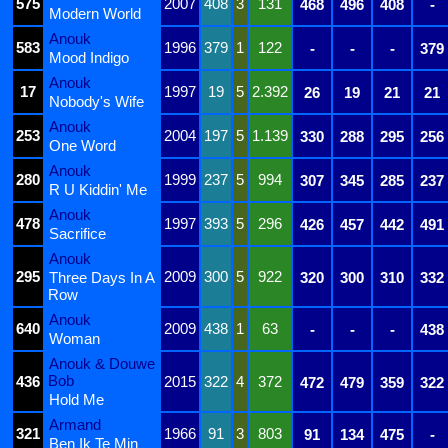
575
2007
408
3
131
468
496
408
-
Modern World
Anouk
583
1996
379
1
122
-
-
-
379
Mood Indigo
Anouk
17
1997
19
5
2.392
26
19
21
21
Nobody's Wife
Anouk
253
2004
197
5
1.139
330
288
295
256
One Word
Anouk
280
1999
237
5
994
307
345
285
237
R U Kiddin' Me
Anouk
478
1997
393
5
296
426
457
442
491
Sacrifice
Anouk
295
2009
300
5
922
Three Days In A
320
300
310
332
Row
Anouk
640
2009
438
1
63
-
-
-
438
Woman
Anouk & Douwe
Bob
436
2015
322
4
372
472
479
359
322
Hold Me
Armand
321
1966
91
3
803
91
134
475
-
Ben Ik Te Min