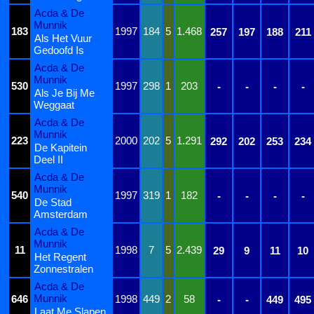
Acda & De
Munnik
183
1997
184
5
1.468
257
197
188
211
Als Het Vuur
Gedoofd Is
Acda & De
Munnik
530
1997
298
1
203
-
-
-
-
Als Je Bij Me
Weggaat
Acda & De
Munnik
223
2000
202
5
1.291
292
202
253
234
De Kapitein
Deel II
Acda & De
Munnik
540
1997
319
1
182
-
-
-
-
De Stad
Amsterdam
Acda & De
Munnik
11
1998
7
5
2.439
29
9
11
10
Het Regent
Zonnestralen
Acda & De
Munnik
646
1998
449
2
58
-
-
449
495
Laat Me Slapen