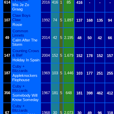
614
2016
416
1
85
416
-
-
-
Mis Je Zo
Graag
Claw Boys
Claw
107
1992
74
5
1.897
137
168
135
94
Rosie
Common
Linnets
49
2014
42
5
2.195
48
50
42
66
Calm After The
Storm
Counting Crows
& Bløf
147
2004
152
5
1.679
152
178
152
157
Holiday In Spain
Cuby +
Blizzards
187
1969
103
5
1.446
103
177
251
255
Appleknockers
Flophouse
Cuby +
Blizzards
356
1967
181
5
648
181
398
462
412
Somebody Will
Know Someday
Cuby +
Blizzards
67
1968
30
5
2.073
30
49
96
118