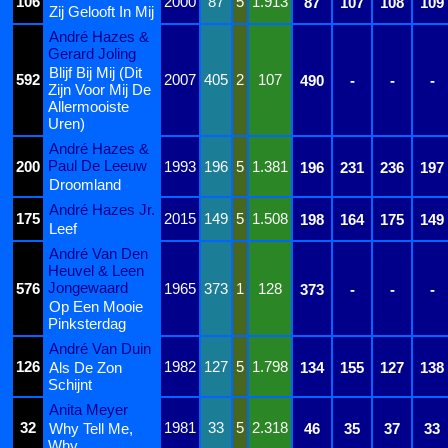
106
2000
87
5
1.913
87
107
108
109
Zij Gelooft In Mij
André Hazes &
Gerard Joling
Blijf Bij Mij (Dit
592
2007
405
2
107
490
-
-
-
Zijn Voor Mij De
Allermooiste
Uren)
André Hazes &
Paul De Leeuw
200
1993
196
5
1.381
196
231
236
197
Droomland
André Hazes Jr.
175
2015
149
5
1.508
198
164
175
149
Leef
André Van Den
Heuvel & Leen
Jongewaard
576
1965
373
1
128
373
-
-
-
Op Een Mooie
Pinksterdag
André Van Duin
126
1982
127
5
1.798
Als De Zon
134
155
127
138
Schijnt
Anita Meyer
32
1981
33
5
2.318
Why Tell Me,
46
35
37
33
Why