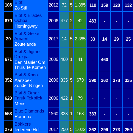
Bløf
108
2012
72
5
1.895
119
159
128
132
Zo Stil
Bløf & Eliades
Ochoa
670
2006
477
2
42
483
-
-
-
Hemingway
Bløf & Geike
Arnaert
20
2017
14
5
2.385
33
14
29
25
Zoutelande
Bløf & Jigme
Drukpa
671
2006
460
1
41
-
460
-
-
Een Manier Om
Thuis Te Komen
Bløf & Kodo
352
2006
335
5
679
Aanzoek
390
362
378
335
Zonder Ringen
Bløf & Omar
Faruk Tekbilek
620
2006
422
1
79
-
-
-
-
Mens
Blue Diamonds
553
1960
333
1
168
333
-
-
-
Ramona
Bökkers
276
2017
250
5
1.022
Iederene Hef
362
299
273
250