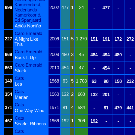
Kamerorkest,
696
2002
477
1
24
-
477
-
-
Nederlands
Kamerkoor &
Ed Spanjaard
Adiós Noniño
Caro Emerald
227
2009
151
5
1.270
A Night Like
151
191
172
272
This
Caro Emerald
669
2009
480
3
45
484
494
480
-
Back It Up
Caro Emerald
663
2010
454
1
47
-
454
-
-
Stuck
Cats
140
1968
63
5
1.708
63
98
158
232
Lea
Cats
354
1969
132
2
669
132
201
-
-
Marian
Cats
371
1971
81
4
584
-
81
479
441
One Way Wind
Cats
467
1969
192
1
309
192
-
-
-
Scarlet Ribbons
Cats