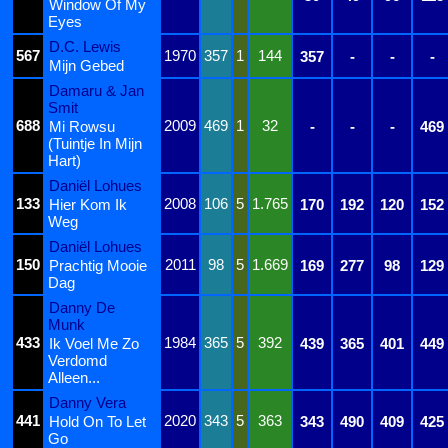
Window Of My
Eyes
D.C. Lewis
567
1970
357
1
144
357
-
-
-
Mijn Gebed
Damaru & Jan
Smit
688
2009
469
1
32
Mi Rowsu
-
-
-
469
(Tuintje In Mijn
Hart)
Daniël Lohues
133
2008
106
5
1.765
Hier Kom Ik
170
192
120
152
Weg
Daniël Lohues
150
2011
98
5
1.669
Prachtig Mooie
169
277
98
129
Dag
Danny De
Munk
433
1984
365
5
392
Ik Voel Me Zo
439
365
401
449
Verdomd
Alleen...
Danny Vera
441
2020
343
5
363
Hold On To Let
343
490
409
425
Go