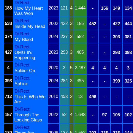
Di-Rect
188
2023
121
4
1.444
How My Heart
-
156
149
134
Was Won
Di-Rect
538
2002
422
3
185
452
-
422
444
Inside My Head
Di-Rect
374
2024
237
3
582
-
-
303
381
My Blood
Di-Rect
427
2023
293
3
405
OMG It's
-
-
293
393
Happening
Di-Rect
4
2020
3
5
2.487
4
4
4
3
Soldier On
Di-Rect
393
2024
284
3
495
-
-
399
325
Sphinx
Di-Rect
712
2010
493
2
13
This Is Who We
496
-
-
-
Are
Di-Rect
157
2022
52
4
1.648
Through The
-
97
105
102
Looking Glass
Di-Rect
170
2009
137
5
1.552
Times Are
202
235
235
144