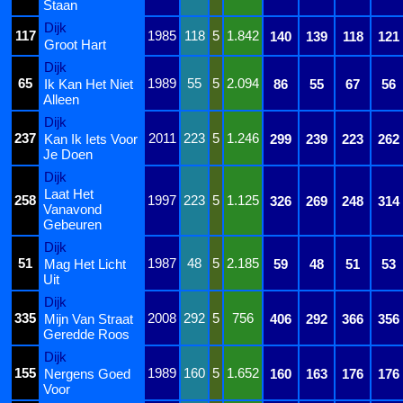
Staan
Dijk
117
1985
118
5
1.842
140
139
118
121
Groot Hart
Dijk
65
1989
55
5
2.094
Ik Kan Het Niet
86
55
67
56
Alleen
Dijk
237
2011
223
5
1.246
Kan Ik Iets Voor
299
239
223
262
Je Doen
Dijk
Laat Het
258
1997
223
5
1.125
326
269
248
314
Vanavond
Gebeuren
Dijk
51
1987
48
5
2.185
Mag Het Licht
59
48
51
53
Uit
Dijk
335
2008
292
5
756
Mijn Van Straat
406
292
366
356
Geredde Roos
Dijk
155
1989
160
5
1.652
Nergens Goed
160
163
176
176
Voor