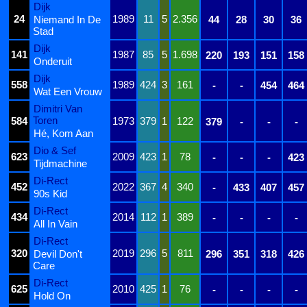
Dijk
24
1989
11
5
2.356
Niemand In De
44
28
30
36
Stad
Dijk
141
1987
85
5
1.698
220
193
151
158
Onderuit
Dijk
558
1989
424
3
161
-
-
454
464
Wat Een Vrouw
Dimitri Van
Toren
584
1973
379
1
122
379
-
-
-
Hé, Kom Aan
Dio & Sef
623
2009
423
1
78
-
-
-
423
Tijdmachine
Di-Rect
452
2022
367
4
340
-
433
407
457
90s Kid
Di-Rect
434
2014
112
1
389
-
-
-
-
All In Vain
Di-Rect
320
2019
296
5
811
Devil Don't
296
351
318
426
Care
Di-Rect
625
2010
425
1
76
-
-
-
-
Hold On