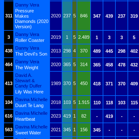
Danny Vera
Pressure
311
2020
237
5
846
Makes
347
439
237
319
Diamonds (2020
Version)
Danny Vera
3
2019
1
5
2.489
1
3
3
5
Roller Coaster
Danny Vera
438
2013
298
4
370
489
445
298
402
The Devil's Son
Danny Vera
464
2020
365
5
314
365
458
478
432
The Weight
David A.
Stewart &
413
1989
370
5
450
418
371
370
409
Candy Dulfer
Lily Was Here
Davina Michelle
104
2018
103
5
1.915
110
118
103
115
Duurt Te Lang
Davina Michelle
616
2023
419
1
82
-
419
-
-
Heartbeat
Davina Michelle
563
2021
345
1
156
345
-
-
-
Sweet Water