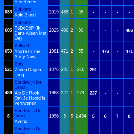
Een Reden
Bökkers
683
2019
466
1
35
-
-
-
-
Kold Bloed
Bökkers
TöDöDöP (Ik
605
2025
406
2
96
-
-
-
406
Dans Alleen Met
Oe)
Bolland
653
1981
471
2
55
You're In The
-
476
-
471
Army Now
Bots
521
1976
291
1
210
Zeven Dagen
291
-
-
-
Lang
Boudewijn De
Groot
489
1968
227
1
274
Als De Rook
227
-
-
-
Om Je Hoofd Is
Verdwenen
Boudewijn De
Groot
8
1996
5
5
2.454
5
6
7
8
Avond
Boudewijn De
Groot