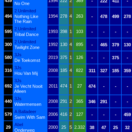
439
1994
222
2
369
-
222
411
-
No One
2 Unlimited
494
1994
278
4
263
Nothing Like
-
478
499
278
The Rain
2 Unlimited
595
1993
398
1
103
-
-
-
-
Tribal Dance
2 Unlimited
300
1992
130
4
895
-
465
379
130
Twilight Zone
3Js
580
2019
375
1
126
-
-
375
-
De Toekomst
3Js
316
2008
185
4
822
311
327
185
359
Hou Van Mij
3Js
692
2011
474
1
27
Je Vecht Nooit
474
-
-
-
Alleen
3Js
440
2008
291
2
365
346
291
-
-
Watermensen
A Balladeer
579
2006
416
2
127
-
-
-
459
Swim With Sam
Abel
29
2000
25
5
2.332
38
47
25
32
Onderweg