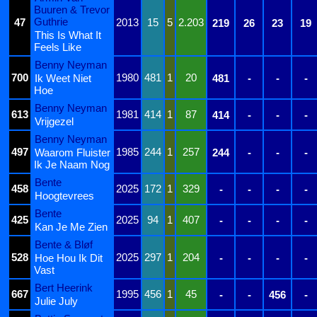
Buuren & Trevor
Guthrie
47
2013
15
5
2.203
219
26
23
19
This Is What It
Feels Like
Benny Neyman
700
1980
481
1
20
Ik Weet Niet
481
-
-
-
Hoe
Benny Neyman
613
1981
414
1
87
414
-
-
-
Vrijgezel
Benny Neyman
497
1985
244
1
257
Waarom Fluister
244
-
-
-
Ik Je Naam Nog
Bente
458
2025
172
1
329
-
-
-
-
Hoogtevrees
Bente
425
2025
94
1
407
-
-
-
-
Kan Je Me Zien
Bente & Bløf
528
2025
297
1
204
Hoe Hou Ik Dit
-
-
-
-
Vast
Bert Heerink
667
1995
456
1
45
-
-
456
-
Julie July