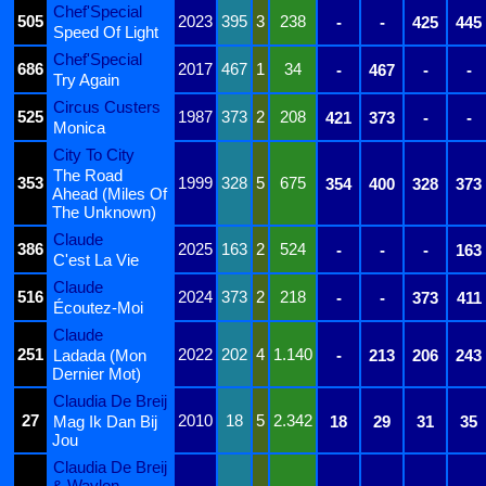
Chef'Special
505
2023
395
3
238
-
-
425
445
Speed Of Light
Chef'Special
686
2017
467
1
34
-
467
-
-
Try Again
Circus Custers
525
1987
373
2
208
421
373
-
-
Monica
City To City
The Road
353
1999
328
5
675
354
400
328
373
Ahead (Miles Of
The Unknown)
Claude
386
2025
163
2
524
-
-
-
163
C'est La Vie
Claude
516
2024
373
2
218
-
-
373
411
Écoutez-Moi
Claude
251
2022
202
4
1.140
Ladada (Mon
-
213
206
243
Dernier Mot)
Claudia De Breij
27
2010
18
5
2.342
Mag Ik Dan Bij
18
29
31
35
Jou
Claudia De Breij
& Waylon