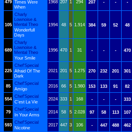
479
1968
207
1
294
Times Were
207
-
-
-
When
Charly
Lownoise &
Mental Theo
105
1994
48
5
1.914
384
59
52
48
Wonderfull
Days
Charly
Lownoise &
689
1996
470
1
31
-
-
-
470
Mental Theo
Your Smile
Chef'Special
225
2021
201
5
1.275
Afraid Of The
270
232
201
301
Dark
Chef'Special
85
2016
66
5
1.980
153
133
91
82
Amígo
Chef'Special
554
2024
333
1
168
-
-
-
333
C'est La Vie
Chef'Special
79
2014
58
5
2.028
97
58
113
107
In Your Arms
Chef'Special
593
2017
447
3
106
-
447
488
462
Nicotine