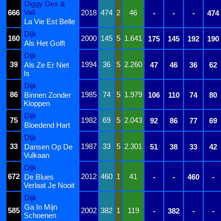
Diggy Dex &
Vali
666
2018
474
2
46
-
-
-
474
La Vie Est Belle
Dijk
160
2000
145
5
1.641
175
145
192
190
Als Het Golft
Dijk
39
1994
36
5
2.260
Als Ze Er Niet
47
46
36
62
Is
Dijk
86
1985
74
5
1.979
Binnen Zonder
106
110
74
80
Kloppen
Dijk
75
1982
69
5
2.043
92
86
77
69
Bloedend Hart
Dijk
33
1987
33
5
2.301
Dansen Op De
51
38
33
42
Vulkaan
Dijk
672
2012
460
1
41
De Blues
-
-
460
-
Verlaat Je Nooit
Dijk
Ga In Mijn
585
2002
382
1
119
-
382
-
-
Schoenen