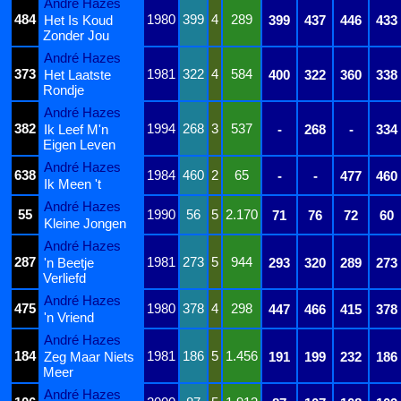
André Hazes
484
1980
399
4
289
Het Is Koud
399
437
446
433
Zonder Jou
André Hazes
373
1981
322
4
584
Het Laatste
400
322
360
338
Rondje
André Hazes
382
1994
268
3
537
Ik Leef M'n
-
268
-
334
Eigen Leven
André Hazes
638
1984
460
2
65
-
-
477
460
Ik Meen 't
André Hazes
55
1990
56
5
2.170
71
76
72
60
Kleine Jongen
André Hazes
287
1981
273
5
944
'n Beetje
293
320
289
273
Verliefd
André Hazes
475
1980
378
4
298
447
466
415
378
'n Vriend
André Hazes
184
1981
186
5
1.456
Zeg Maar Niets
191
199
232
186
Meer
André Hazes