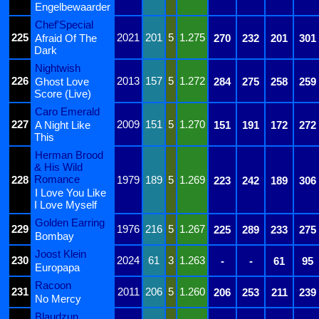
Engelbewaarder
Chef'Special
225
2021
201
5
1.275
Afraid Of The
270
232
201
301
Dark
Nightwish
226
2013
157
5
1.272
Ghost Love
284
275
258
259
Score (Live)
Caro Emerald
227
2009
151
5
1.270
A Night Like
151
191
172
272
This
Herman Brood
& His Wild
Romance
228
1979
189
5
1.269
223
242
189
306
I Love You Like
I Love Myself
Golden Earring
229
1976
216
5
1.267
225
289
233
275
Bombay
Joost Klein
230
2024
61
3
1.263
-
-
61
95
Europapa
Racoon
231
2011
206
5
1.260
206
253
211
239
No Mercy
Blaudzun