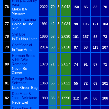
Krezip & Danny
Vera
76
2022
70
5
2.042
150
85
83
70
Make It A
Memory
Golden Earring
77
1991
42
5
2.034
Going To The
98
106
121
104
Run
Stef Bos
78
1990
58
5
2.030
101
157
58
73
Is Dit Nou Later
Chef'Special
79
2014
58
5
2.028
97
58
113
107
In Your Arms
Herman Brood
& His Wild
Romance
80
1979
71
5
2.027
74
91
87
71
Never Be
Clever
George Baker
Selection
81
1969
55
5
2.022
55
72
69
101
Little Green Bag
Doe Maar &
Joost Belinfante
82
1980
86
5
1.996
112
94
86
106
Nederwiet
Diggy Dex &