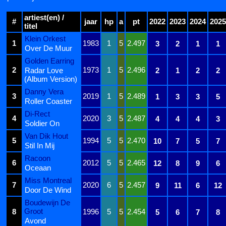
artiest(en) /
#
jaar
hp
a
pt
2022
2023
2024
2025
titel
Klein Orkest
1
1983
1
5
2.497
3
2
1
1
Over De Muur
Golden Earring
2
1973
1
5
2.496
Radar Love
2
1
2
2
(Album Version)
Danny Vera
3
2019
1
5
2.489
1
3
3
5
Roller Coaster
Di-Rect
4
2020
3
5
2.487
4
4
4
3
Soldier On
Van Dik Hout
5
1994
5
5
2.470
10
7
5
7
Stil In Mij
Racoon
6
2012
5
5
2.465
12
8
9
6
Oceaan
Miss Montreal
7
2020
6
5
2.457
9
11
6
12
Door De Wind
Boudewijn De
Groot
8
1996
5
5
2.454
5
6
7
8
Avond