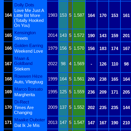
Dolly Dots
Love Me Just A
164
1983
153
5
1.587
Little Bit More
164
170
153
161
(Totally Hooked
On You)
Kensington
165
2014
143
5
1.572
190
143
159
201
Streets
Golden Earring
166
1979
156
5
1.570
156
183
174
167
Weekend Love
Maan &
Goldband
167
2022
98
4
1.569
-
126
110
98
Stiekem
Rowwen Hèze
168
1999
164
5
1.561
209
238
165
164
Auto, Vliegtuug
Marco Borsato
169
1995
125
5
1.559
236
209
171
205
Margherita
Di-Rect
170
2009
137
5
1.552
Times Are
202
235
235
144
Changing
Maaike Ouboter
171
2013
147
5
1.547
147
167
190
210
Dat Ik Je Mis