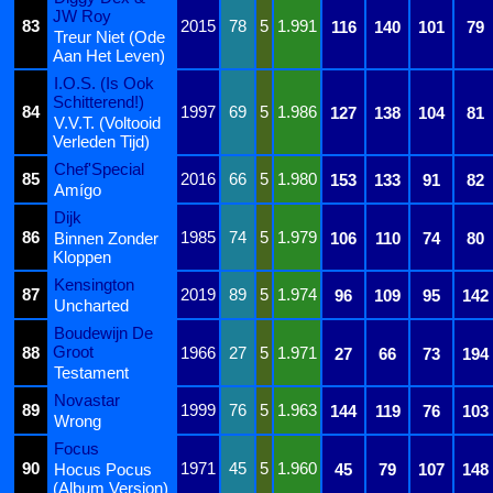
JW Roy
83
2015
78
5
1.991
116
140
101
79
Treur Niet (Ode
Aan Het Leven)
I.O.S. (Is Ook
Schitterend!)
84
1997
69
5
1.986
127
138
104
81
V.V.T. (Voltooid
Verleden Tijd)
Chef'Special
85
2016
66
5
1.980
153
133
91
82
Amígo
Dijk
86
1985
74
5
1.979
Binnen Zonder
106
110
74
80
Kloppen
Kensington
87
2019
89
5
1.974
96
109
95
142
Uncharted
Boudewijn De
Groot
88
1966
27
5
1.971
27
66
73
194
Testament
Novastar
89
1999
76
5
1.963
144
119
76
103
Wrong
Focus
90
1971
45
5
1.960
Hocus Pocus
45
79
107
148
(Album Version)