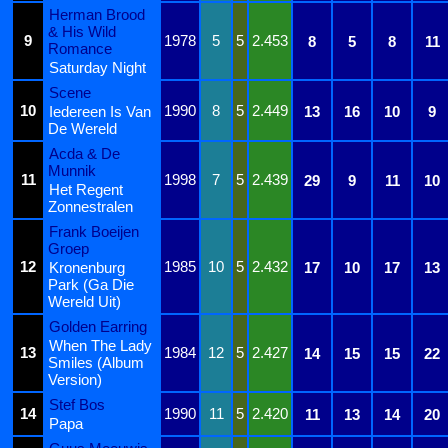
Herman Brood
& His Wild
9
1978
5
5
2.453
8
5
8
11
Romance
Saturday Night
Scene
10
1990
8
5
2.449
Iedereen Is Van
13
16
10
9
De Wereld
Acda & De
Munnik
11
1998
7
5
2.439
29
9
11
10
Het Regent
Zonnestralen
Frank Boeijen
Groep
12
1985
10
5
2.432
Kronenburg
17
10
17
13
Park (Ga Die
Wereld Uit)
Golden Earring
When The Lady
13
1984
12
5
2.427
14
15
15
22
Smiles (Album
Version)
Stef Bos
14
1990
11
5
2.420
11
13
14
20
Papa