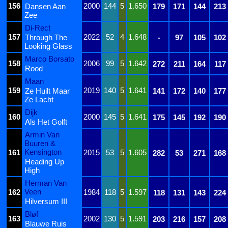
156
2000
144
5
1.650
Dansen Aan
179
171
144
213
Zee
Di-Rect
157
2022
52
4
1.648
Through The
-
97
105
102
Looking Glass
Marco Borsato
158
2006
99
5
1.642
272
211
164
117
Rood
Maan
159
2019
140
5
1.641
Ze Huilt Maar
141
172
140
177
Ze Lacht
Dijk
160
2000
145
5
1.641
175
145
192
190
Als Het Golft
Armin Van
Buuren &
Kensington
161
2015
53
5
1.605
282
53
271
168
Heading Up
High
Herman Van
Veen
162
1984
118
5
1.597
118
131
143
224
Hilversum III
Bløf
163
2002
130
5
1.591
203
216
157
208
Blauwe Ruis