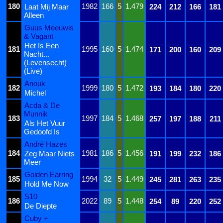
180
1982
166
5
1.479
Laat Mij Maar
224
212
166
181
Alleen
Guus Meeuwis
& Vagant
Het Is Een
181
1995
160
5
1.474
171
200
160
209
Nacht...
(Levensecht)
(Live)
Anouk
182
1999
180
5
1.472
193
184
180
220
Michel
Acda & De
Munnik
183
1997
184
5
1.468
257
197
188
211
Als Het Vuur
Gedoofd Is
André Hazes
184
1981
186
5
1.456
Zeg Maar Niets
191
199
232
186
Meer
Golden Earring
185
1994
32
5
1.449
245
281
263
235
Hold Me Now
S10
186
2022
89
5
1.448
254
89
220
252
De Diepte
Cuby +