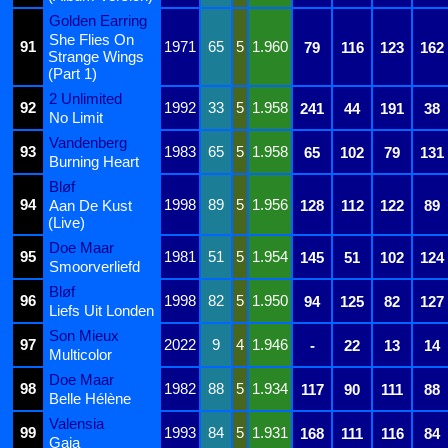
Golden Earring
She Flies On
91
1971
65
5
1.960
79
116
123
162
Strange Wings
(Part 1)
2 Unlimited
92
1992
33
5
1.958
241
44
191
38
No Limit
Vandenberg
93
1983
65
5
1.958
65
102
79
131
Burning Heart
Bløf
94
1998
89
5
1.956
Aan De Kust
128
112
122
89
(Live)
Doe Maar
95
1981
51
5
1.954
145
51
102
124
Smoorverliefd
Bløf
96
1998
82
5
1.950
94
125
82
127
Liefs Uit Londen
Son Mieux
97
2022
9
4
1.946
-
22
13
14
Multicolor
Doe Maar
98
1982
88
5
1.934
117
90
111
88
Belle Hélène
Valensia
99
1993
84
5
1.931
168
111
116
84
Gaia