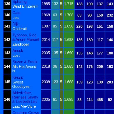
Splitsing
139
1985
132
5
1.715
188
190
137
143
Wind En Zeilen
Cats
140
1968
63
5
1.708
63
98
158
232
Lea
Dijk
141
1987
85
5
1.698
220
193
151
158
Onderuit
Typhoon, Rico
& André Manuel
142
2014
117
5
1.698
186
189
117
146
Zandloper
Anouk
143
2005
135
5
1.690
135
148
177
180
Lost
Suzan & Freek
144
2018
96
5
1.689
Als Het Avond
142
176
209
193
Is
Krezip
145
2008
123
5
1.688
Sweet
159
123
139
203
Goodbyes
Alderliefste,
Ramses Shaffy
146
2005
61
5
1.685
88
114
465
92
& Liesbeth List
Laat Me-Vivre
Counting Crows