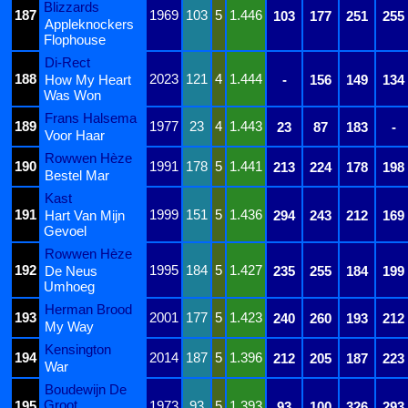
Blizzards
187
1969
103
5
1.446
103
177
251
255
Appleknockers
Flophouse
Di-Rect
188
2023
121
4
1.444
How My Heart
-
156
149
134
Was Won
Frans Halsema
189
1977
23
4
1.443
23
87
183
-
Voor Haar
Rowwen Hèze
190
1991
178
5
1.441
213
224
178
198
Bestel Mar
Kast
191
1999
151
5
1.436
Hart Van Mijn
294
243
212
169
Gevoel
Rowwen Hèze
192
1995
184
5
1.427
De Neus
235
255
184
199
Umhoeg
Herman Brood
193
2001
177
5
1.423
240
260
193
212
My Way
Kensington
194
2014
187
5
1.396
212
205
187
223
War
Boudewijn De
Groot
195
1973
93
5
1.393
93
100
326
293