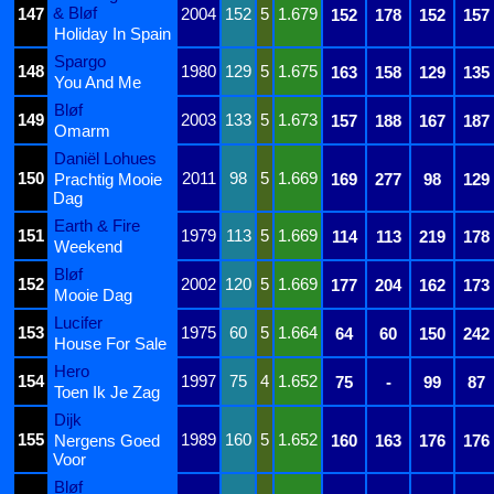
& Bløf
147
2004
152
5
1.679
152
178
152
157
Holiday In Spain
Spargo
148
1980
129
5
1.675
163
158
129
135
You And Me
Bløf
149
2003
133
5
1.673
157
188
167
187
Omarm
Daniël Lohues
150
2011
98
5
1.669
Prachtig Mooie
169
277
98
129
Dag
Earth & Fire
151
1979
113
5
1.669
114
113
219
178
Weekend
Bløf
152
2002
120
5
1.669
177
204
162
173
Mooie Dag
Lucifer
153
1975
60
5
1.664
64
60
150
242
House For Sale
Hero
154
1997
75
4
1.652
75
-
99
87
Toen Ik Je Zag
Dijk
155
1989
160
5
1.652
Nergens Goed
160
163
176
176
Voor
Bløf