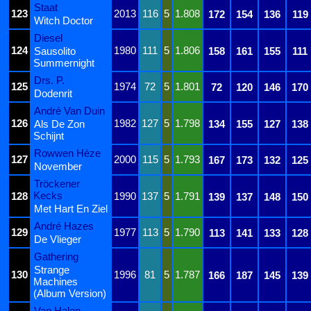
Staat
123
2013
116
5
1.808
172
154
136
119
Witch Doctor
Diesel
124
1980
111
5
1.806
Sausolito
158
161
155
111
Summernight
Drs. P.
125
1974
72
5
1.801
72
120
146
170
Dodenrit
André Van Duin
126
1982
127
5
1.798
Als De Zon
134
155
127
138
Schijnt
Rowwen Hèze
127
2000
115
5
1.793
167
173
132
125
November
Tröckener
Kecks
128
1990
137
5
1.791
139
137
148
150
Met Hart En Ziel
André Hazes
129
1977
113
5
1.790
113
141
133
128
De Vlieger
Gathering
Strange
130
1996
81
5
1.787
166
187
145
139
Machines
(Album Version)
Van Halen