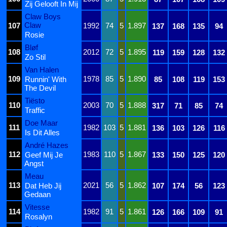
Zij Gelooft In Mij
Claw Boys
Claw
107
1992
74
5
1.897
137
168
135
94
Rosie
Bløf
108
2012
72
5
1.895
119
159
128
132
Zo Stil
Van Halen
109
1978
85
5
1.890
Runnin' With
85
108
119
153
The Devil
Tiësto
110
2003
70
5
1.888
317
71
85
74
Traffic
Doe Maar
111
1982
103
5
1.881
136
103
126
116
Is Dit Alles
André Hazes
112
1983
110
5
1.867
Geef Mij Je
133
150
125
120
Angst
Meau
113
2021
56
5
1.862
Dat Heb Jij
107
174
56
123
Gedaan
Vitesse
114
1982
91
5
1.861
126
166
109
91
Rosalyn