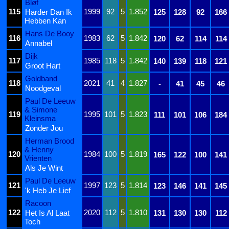
Bløf
115
1999
92
5
1.852
Harder Dan Ik
125
128
92
166
Hebben Kan
Hans De Booy
116
1983
62
5
1.842
120
62
114
114
Annabel
Dijk
117
1985
118
5
1.842
140
139
118
121
Groot Hart
Goldband
118
2021
41
4
1.827
-
41
45
46
Noodgeval
Paul De Leeuw
& Simone
119
1995
101
5
1.823
111
101
106
184
Kleinsma
Zonder Jou
Herman Brood
& Henny
120
1984
100
5
1.819
165
122
100
141
Vrienten
Als Je Wint
Paul De Leeuw
121
1997
123
5
1.814
123
146
141
145
'k Heb Je Lief
Racoon
122
2020
112
5
1.810
Het Is Al Laat
131
130
130
112
Toch