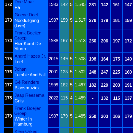
Doe Maar
172
1983
142
5
1.545
231
142
161
147
Pa
Goede Doel
173
1987
159
5
1.517
Nooduitgang
278
179
181
159
(Live)
Frank Boeijen
Groep
174
1988
167
5
1.513
250
206
197
172
Hier Komt De
Storm
André Hazes Jr.
175
2015
149
5
1.508
198
164
175
149
Leef
Johan
176
2001
123
5
1.502
248
247
225
160
Tumble And Fall
Gé Reinders
177
1999
182
5
1.497
182
229
203
191
Blaosmuziek
Jaap Reesema
178
2022
115
4
1.489
-
132
115
137
Grijs
Frank Boeijen
Groep
179
1987
179
5
1.485
258
203
186
179
Winter In
Hamburg
Klein Orkest