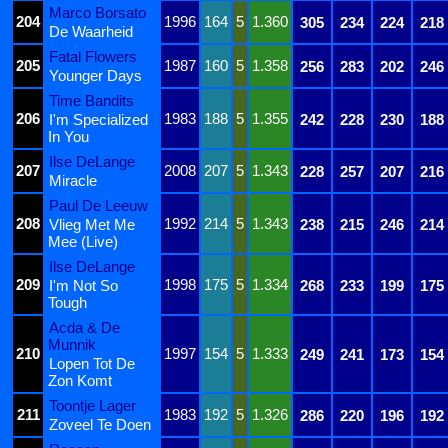
Marco Borsato
204
1996
164
5
1.360
305
234
224
218
De Waarheid
Fatal Flowers
205
1987
160
5
1.358
256
283
202
246
Younger Days
Time Bandits
206
1983
188
5
1.355
I'm Specialized
242
228
230
188
In You
Ilse DeLange
207
2008
207
5
1.343
228
257
207
216
Miracle
Paul De Leeuw
208
1992
214
5
1.343
Vlieg Met Me
238
215
246
214
Mee (Live)
Ilse DeLange
209
1998
175
5
1.334
I'm Not So
268
233
199
175
Tough
Acda & De
Munnik
210
1997
154
5
1.333
249
241
173
154
Lopen Tot De
Zon Komt
Toontje Lager
211
1983
192
5
1.326
286
220
196
192
Zoveel Te Doen