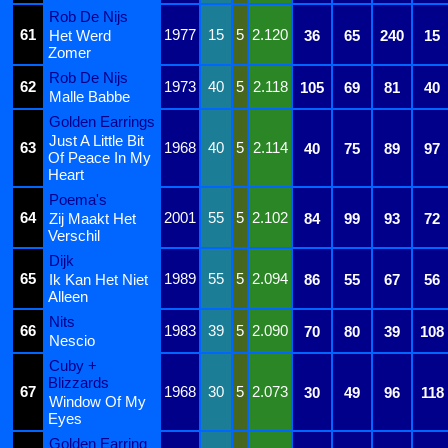
Rob De Nijs
61
1977
15
5
2.120
Het Werd
36
65
240
15
Zomer
Rob De Nijs
62
1973
40
5
2.118
105
69
81
40
Malle Babbe
Golden Earrings
Just A Little Bit
63
1968
40
5
2.114
40
75
89
97
Of Peace In My
Heart
Poema's
64
2001
55
5
2.102
Zij Maakt Het
84
99
93
72
Verschil
Dijk
65
1989
55
5
2.094
Ik Kan Het Niet
86
55
67
56
Alleen
Nits
66
1983
39
5
2.090
70
80
39
108
Nescio
Cuby +
Blizzards
67
1968
30
5
2.073
30
49
96
118
Window Of My
Eyes
Golden Earring