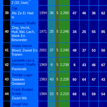
2 (32 Jaar)
Dijk
39
1994
36
5
2.260
Als Ze Er Niet
47
46
36
62
Is
Ramses Shaffy
Zing, Vecht,
40
1971
25
5
2.246
Huil, Bid, Lach,
34
25
55
85
Werk En
Bewonder
André Hazes
41
2001
37
5
2.240
Bloed, Zweet En
49
37
53
50
Tranen
Liesbeth List &
Ramses Shaffy
42
1969
6
5
2.238
6
43
46
67
Pastorale
Toontje Lager
43
1983
43
5
2.228
Stiekem
60
64
47
43
Gedanst
Frank Boeijen
Groep
44
1984
53
5
2.210
68
61
59
54
Zwart Wit
Jeugd Van