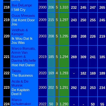
Ilse DeLange
218
2000
206
5
1.310
232
245
247
265
I Still Cry
Guus Meeuwis
219
2009
215
5
1.297
Dat Komt Door
243
250
255
245
Jou
Veldhuis &
Kemper
220
2003
208
5
1.295
208
208
226
219
Ik Wou Dat Ik
Jou Was
Marco Borsato,
Armin Van
Buuren &
221
2019
185
5
1.294
269
309
241
185
Davina Michelle
Hoe Het Danst
Tiësto
222
2020
169
4
1.293
-
182
169
189
The Business
Acda & De
Munnik
223
2000
202
5
1.291
292
202
253
234
De Kapitein
Deel II
Marco
Schuitmaker
224
2022
50
3
1.290
-
-
50
55