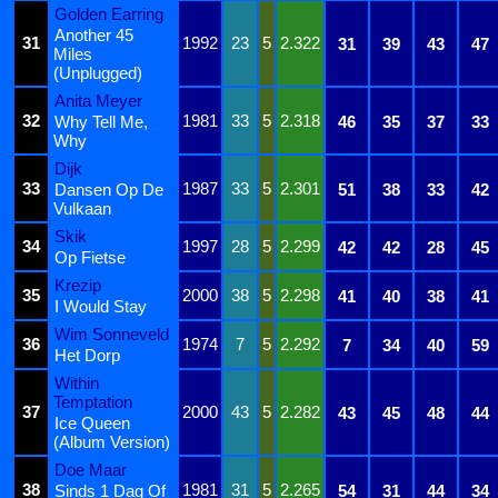
Golden Earring
Another 45
31
1992
23
5
2.322
31
39
43
47
Miles
(Unplugged)
Anita Meyer
32
1981
33
5
2.318
Why Tell Me,
46
35
37
33
Why
Dijk
33
1987
33
5
2.301
Dansen Op De
51
38
33
42
Vulkaan
Skik
34
1997
28
5
2.299
42
42
28
45
Op Fietse
Krezip
35
2000
38
5
2.298
41
40
38
41
I Would Stay
Wim Sonneveld
36
1974
7
5
2.292
7
34
40
59
Het Dorp
Within
Temptation
37
2000
43
5
2.282
43
45
48
44
Ice Queen
(Album Version)
Doe Maar
38
1981
31
5
2.265
Sinds 1 Dag Of
54
31
44
34