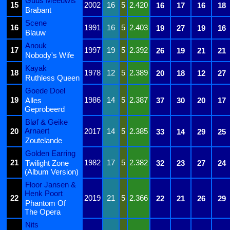
Guus Meeuwis
15
2002
16
5
2.420
16
17
16
18
Brabant
Scene
16
1991
16
5
2.403
19
27
19
16
Blauw
Anouk
17
1997
19
5
2.392
26
19
21
21
Nobody's Wife
Kayak
18
1978
12
5
2.389
20
18
12
27
Ruthless Queen
Goede Doel
19
1986
14
5
2.387
Alles
37
30
20
17
Geprobeerd
Bløf & Geike
Arnaert
20
2017
14
5
2.385
33
14
29
25
Zoutelande
Golden Earring
21
1982
17
5
2.382
Twilight Zone
32
23
27
24
(Album Version)
Floor Jansen &
Henk Poort
22
2019
21
5
2.366
22
21
26
29
Phantom Of
The Opera
Nits