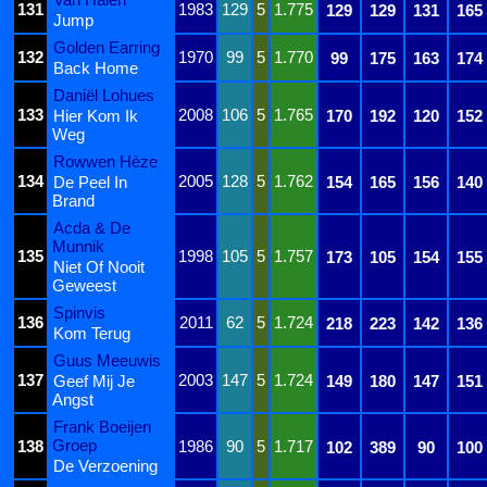
131
1983
129
5
1.775
129
129
131
165
Jump
Golden Earring
132
1970
99
5
1.770
99
175
163
174
Back Home
Daniël Lohues
133
2008
106
5
1.765
Hier Kom Ik
170
192
120
152
Weg
Rowwen Hèze
134
2005
128
5
1.762
De Peel In
154
165
156
140
Brand
Acda & De
Munnik
135
1998
105
5
1.757
173
105
154
155
Niet Of Nooit
Geweest
Spinvis
136
2011
62
5
1.724
218
223
142
136
Kom Terug
Guus Meeuwis
137
2003
147
5
1.724
Geef Mij Je
149
180
147
151
Angst
Frank Boeijen
Groep
138
1986
90
5
1.717
102
389
90
100
De Verzoening