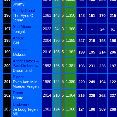
Jimmy
Sandy Coast
196
1981
148
5
1.390
The Eyes Of
148
151
170
215
Jenny
Son Mieux
197
2023
24
3
1.388
-
-
24
61
Tonight
Anouk
198
2004
196
5
1.385
247
219
198
196
Girl
Nielson
199
2018
195
5
1.382
199
195
214
206
IJskoud
André Hazes &
Paul De Leeuw
200
1993
196
5
1.381
196
231
236
197
Droomland
Bloem
201
1980
122
5
1.380
Even Aan Mijn
229
249
194
122
Moeder Vragen
Dotan
202
2014
210
5
1.364
216
226
262
227
Home
Drukwerk
203
1981
124
5
1.360
Je Loog Tegen
124
196
309
268
Mij