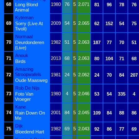
68
1980
76
5
2.071
Long Blond
81
96
78
76
Animal
Kyteman
69
2009
54
5
2.065
Sorry (Live At
62
152
54
75
Tivoli)
Normaal
70
1982
51
5
2.063
Deurdonderen
187
77
70
51
(Live)
Anouk
71
2013
68
5
2.063
80
104
71
68
Birds
Amazing
Stroopwafels
72
1981
24
5
2.062
24
70
84
207
Oude Maasweg
Rob De Nijs
73
1980
4
5
2.046
Foto Van
53
54
335
4
Vroeger
Kane
74
2001
84
5
2.045
Rain Down On
109
84
88
86
Me
Dijk
75
1982
69
5
2.043
92
86
77
69
Bloedend Hart