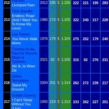
Racoon
212
2012
195
5
1.326
222
221
195
283
Liverpool Rain
Time Bandits
Endless Road
213
1985
173
5
1.325
(And I Want You
322
240
217
228
To Know My
Love)
Lee Towers
214
1976
179
5
1.324
You Never Walk
275
252
179
240
Alone
Thomas Acda,
Paul De Munnik,
Maan &
215
2021
82
5
1.320
315
82
276
231
Typhoon
Als Ik Je Weer
Zie
Within
Temptation
216
2004
201
5
1.314
262
272
239
217
Stand My
Ground
Golden Earring
I Can't Sleep
217
1992
219
5
1.313
233
262
227
251
Without You
(Live)