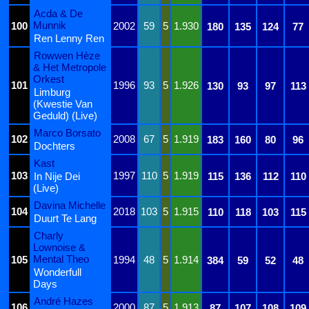
Acda & De
Munnik
100
2002
59
5
1.930
180
135
124
77
Ren Lenny Ren
Rowwen Hèze
& Het Metropole
Orkest
101
1996
93
5
1.926
130
93
97
113
Limburg
(Kwestie Van
Geduld) (Live)
Marco Borsato
102
2008
67
5
1.919
183
160
80
96
Dochters
Kast
103
1997
110
5
1.919
In Nije Dei
115
136
112
110
(Live)
Davina Michelle
104
2018
103
5
1.915
110
118
103
115
Duurt Te Lang
Charly
Lownoise &
Mental Theo
105
1994
48
5
1.914
384
59
52
48
Wonderfull
Days
André Hazes
106
2000
87
5
1.913
87
107
108
109