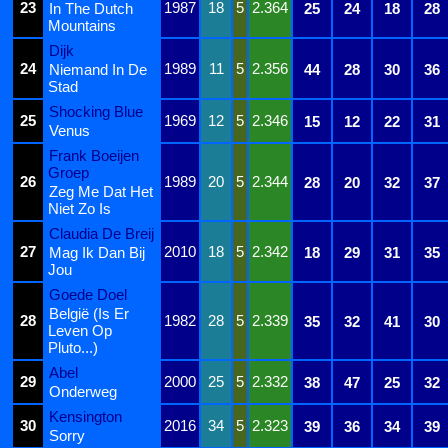
23
1987
18
5
2.364
In The Dutch
25
24
18
28
Mountains
Dijk
24
1989
11
5
2.356
Niemand In De
44
28
30
36
Stad
Shocking Blue
25
1969
12
5
2.346
15
12
22
31
Venus
Frank Boeijen
Groep
26
1989
20
5
2.344
28
20
32
37
Zeg Me Dat Het
Niet Zo Is
Claudia De Breij
27
2010
18
5
2.342
Mag Ik Dan Bij
18
29
31
35
Jou
Goede Doel
België (Is Er
28
1982
28
5
2.339
35
32
41
30
Leven Op
Pluto...)
Abel
29
2000
25
5
2.332
38
47
25
32
Onderweg
Kensington
30
2016
34
5
2.323
39
36
34
39
Sorry