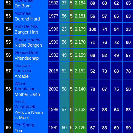
Doe Maar
52
1982
37
5
2.184
89
68
62
65
De Bom
Normaal
53
1977
56
5
2.181
56
57
65
63
Oerend Hard
Rob De Nijs
54
1996
23
5
2.179
100
74
94
23
Banger Hart
André Hazes
55
1990
56
5
2.170
71
76
72
60
Kleine Jongen
Goede Doel
56
1982
49
5
2.159
66
52
49
57
Vriendschap
Duncan
Laurence
57
2019
52
5
2.152
52
73
68
78
Arcade
Within
Temptation
58
2002
58
5
2.140
78
67
75
58
Mother Earth
Henk
Westbroek
59
1998
57
5
2.133
57
88
64
83
Zelfs Je Naam
Is Mooi
Ten Sharp
60
1991
60
5
2.125
67
83
60
99
You