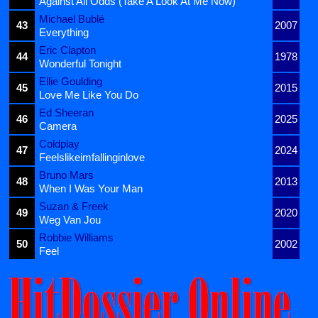
Against All Odds (Take A Look At Me Now)
Michael Bublé
43
2007
Everything
Eric Clapton
44
1978
Wonderful Tonight
Ellie Goulding
45
2015
Love Me Like You Do
Ed Sheeran
46
2025
Camera
Coldplay
47
2024
Feelslikeimfallinginlove
Bruno Mars
48
2013
When I Was Your Man
Suzan & Freek
49
2020
Weg Van Jou
Robbie Williams
50
2002
Feel