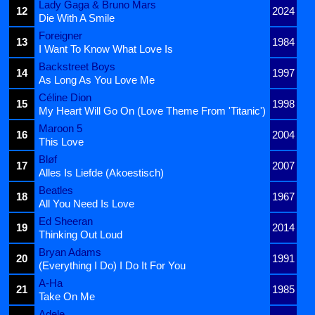
Lady Gaga & Bruno Mars
12
2024
Die With A Smile
Foreigner
13
1984
I Want To Know What Love Is
Backstreet Boys
14
1997
As Long As You Love Me
Céline Dion
15
1998
My Heart Will Go On (Love Theme From 'Titanic')
Maroon 5
16
2004
This Love
Bløf
17
2007
Alles Is Liefde (Akoestisch)
Beatles
18
1967
All You Need Is Love
Ed Sheeran
19
2014
Thinking Out Loud
Bryan Adams
20
1991
(Everything I Do) I Do It For You
A-Ha
21
1985
Take On Me
Adele