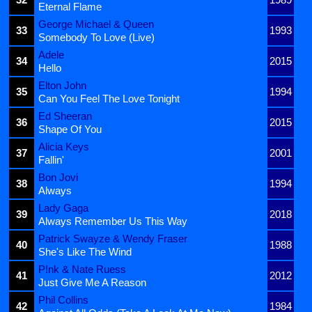
Eternal Flame
George Michael & Queen
33
1993
Somebody To Love (Live)
Adele
34
2015
Hello
Elton John
35
1994
Can You Feel The Love Tonight
Ed Sheeran
36
2015
Shape Of You
Alicia Keys
37
2001
Fallin'
Bon Jovi
38
1994
Always
Lady Gaga
39
2018
Always Remember Us This Way
Patrick Swayze & Wendy Fraser
40
1988
She's Like The Wind
P!nk & Nate Ruess
41
2012
Just Give Me A Reason
Phil Collins
42
1984