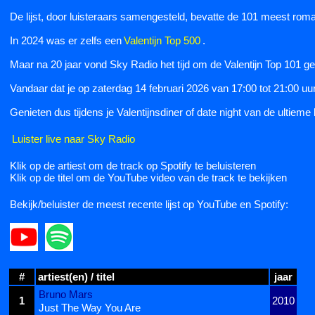
De lijst, door luisteraars samengesteld, bevatte de 101 meest rom
In 2024 was er zelfs een
Valentijn Top 500
.
Maar na 20 jaar vond Sky Radio het tijd om de Valentijn Top 101 ged
Vandaar dat je op zaterdag 14 februari 2026 van 17:00 tot 21:00 uur
Genieten dus tijdens je Valentijnsdiner of date night van de ultieme
Luister live naar Sky Radio
Klik op de artiest om de track op Spotify te beluisteren
Klik op de titel om de YouTube video van de track te bekijken
Bekijk/beluister de meest recente lijst op YouTube en Spotify:
#
artiest(en) / titel
jaar
Bruno Mars
1
2010
Just The Way You Are