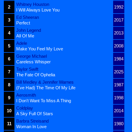
Whitney Houston
2
1992
I Will Always Love You
Ed Sheeran
3
2017
Perfect
John Legend
4
2013
All Of Me
Adele
5
2008
Make You Feel My Love
George Michael
6
1984
Careless Whisper
Taylor Swift
7
2025
The Fate Of Ophelia
Bill Medley & Jennifer Warnes
8
1987
(I've Had) The Time Of My Life
Aerosmith
9
1998
I Don't Want To Miss A Thing
Coldplay
10
2014
A Sky Full Of Stars
Barbra Streisand
11
1980
Woman In Love