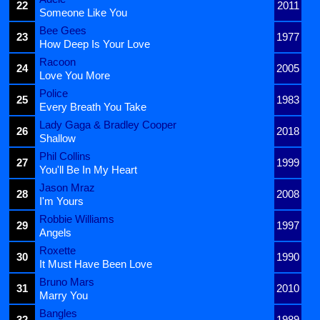
22
2011
Someone Like You
Bee Gees
23
1977
How Deep Is Your Love
Racoon
24
2005
Love You More
Police
25
1983
Every Breath You Take
Lady Gaga & Bradley Cooper
26
2018
Shallow
Phil Collins
27
1999
You'll Be In My Heart
Jason Mraz
28
2008
I'm Yours
Robbie Williams
29
1997
Angels
Roxette
30
1990
It Must Have Been Love
Bruno Mars
31
2010
Marry You
Bangles
32
1989