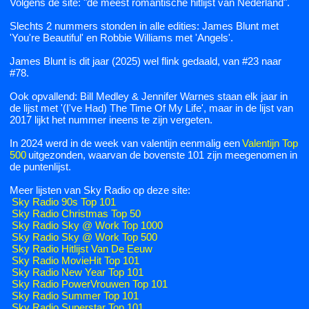
Volgens de site: "de meest romantische hitlijst van Nederland".
Slechts 2 nummers stonden in alle edities: James Blunt met
'You're Beautiful' en Robbie Williams met 'Angels'.
James Blunt is dit jaar (2025) wel flink gedaald, van #23 naar
#78.
Ook opvallend: Bill Medley & Jennifer Warnes staan elk jaar in
de lijst met '(I've Had) The Time Of My Life', maar in de lijst van
2017 lijkt het nummer ineens te zijn vergeten.
In 2024 werd in de week van valentijn eenmalig een
Valentijn Top
500
uitgezonden, waarvan de bovenste 101 zijn meegenomen in
de puntenlijst.
Meer lijsten van Sky Radio op deze site:
Sky Radio 90s Top 101
Sky Radio Christmas Top 50
Sky Radio Sky @ Work Top 1000
Sky Radio Sky @ Work Top 500
Sky Radio Hitlijst Van De Eeuw
Sky Radio MovieHit Top 101
Sky Radio New Year Top 101
Sky Radio PowerVrouwen Top 101
Sky Radio Summer Top 101
Sky Radio Superstar Top 101