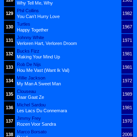
Why Tell Me, Why
Phil Collins
129
1982
You Can't Hurry Love
Turtles
130
1967
Happy Together
Johnny White
131
1971
Verloren Hart, Verloren Droom
Bucks Fizz
132
1981
Making Your Mind Up
Rob De Nijs
133
1981
Hou Me Vast (Want Ik Val)
Millie Jackson
134
1972
My Man A Sweet Man
Clouseau
135
1989
Daar Gaat Ze
Michel Sardou
136
1981
Les Lacs Du Connemara
Jimmy Frey
137
1970
Rozen Voor Sandra
Marco Borsato
138
2006