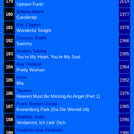
179
2014
Uptown Funk!
Willeke Alberti
180
1977
Carolientje
Eric Clapton
181
1978
Wonderful Tonight
Ramses Shaffy
182
1966
Sammy
Modern Talking
183
1985
You're My Heart, You're My Soul
Roy Orbison
184
1964
Pretty Woman
Gorki
185
1992
Mia
Tavares
186
1976
Heaven Must Be Missing An Angel (Part 1)
Frank Boeijen Groep
187
1985
Kronenburg Park (Ga Die Wereld Uit)
Matthias Reim
188
1990
Verdammt, Ich Lieb' Dich
Kinderen Voor Kinderen
189
1980