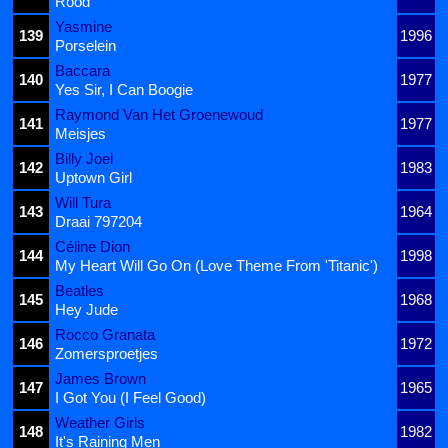
Rood
Yasmine
139
1996
Porselein
Baccara
140
1977
Yes Sir, I Can Boogie
Raymond Van Het Groenewoud
141
1977
Meisjes
Billy Joel
142
1983
Uptown Girl
Will Tura
143
1964
Draai 797204
Céline Dion
144
1998
My Heart Will Go On (Love Theme From 'Titanic')
Beatles
145
1968
Hey Jude
Rocco Granata
146
1972
Zomersproetjes
James Brown
147
1965
I Got You (I Feel Good)
Weather Girls
148
1982
It's Raining Men