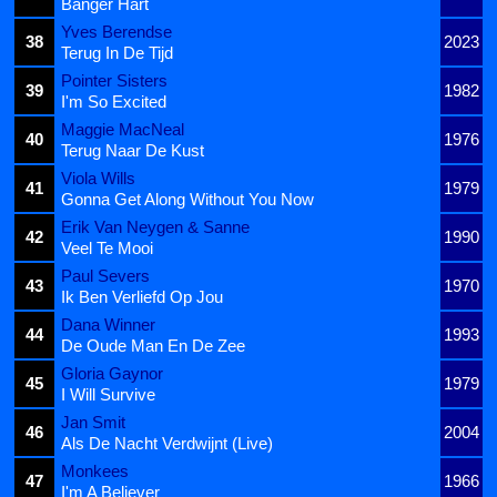
Banger Hart
Yves Berendse
38
2023
Terug In De Tijd
Pointer Sisters
39
1982
I'm So Excited
Maggie MacNeal
40
1976
Terug Naar De Kust
Viola Wills
41
1979
Gonna Get Along Without You Now
Erik Van Neygen & Sanne
42
1990
Veel Te Mooi
Paul Severs
43
1970
Ik Ben Verliefd Op Jou
Dana Winner
44
1993
De Oude Man En De Zee
Gloria Gaynor
45
1979
I Will Survive
Jan Smit
46
2004
Als De Nacht Verdwijnt (Live)
Monkees
47
1966
I'm A Believer