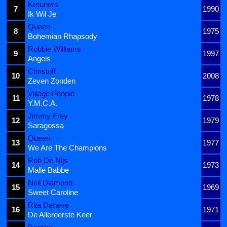
Kreuners
7
1990
Ik Wil Je
Queen
8
1975
Bohemian Rhapsody
Robbie Williams
9
1997
Angels
Christoff
10
2008
Zeven Zonden
Village People
11
1978
Y.M.C.A.
Jimmy Frey
12
1979
Saragossa
Queen
13
1977
We Are The Champions
Rob De Nijs
14
1973
Malle Babbe
Neil Diamond
15
1969
Sweet Caroline
Rita Deneve
16
1971
De Allereerste Keer