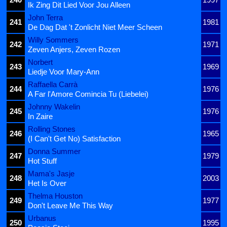
Ik Zing Dit Lied Voor Jou Alleen
John Terra
241
1981
De Dag Dat 't Zonlicht Niet Meer Scheen
Willy Sommers
242
1971
Zeven Anjers, Zeven Rozen
Norbert
243
1969
Liedje Voor Mary-Ann
Raffaella Carrà
244
1976
A Far l'Amore Comincia Tu (Liebelei)
Johnny Wakelin
245
1976
In Zaire
Rolling Stones
246
1965
(I Can't Get No) Satisfaction
Donna Summer
247
1979
Hot Stuff
Mama's Jasje
248
2003
Het Is Over
Thelma Houston
249
1977
Don't Leave Me This Way
Urbanus
250
1995