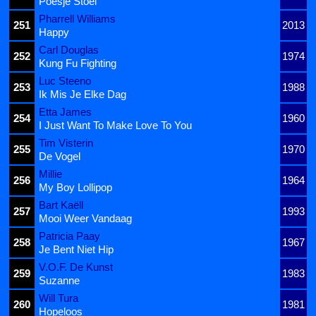
Poesje Stoei
Pharrell Williams
251
2013
Happy
Carl Douglas
252
1974
Kung Fu Fighting
Luc Steeno
253
1988
Ik Mis Je Elke Dag
Etta James
254
1960
I Just Want To Make Love To You
Tim Visterin
255
1970
De Vogel
Millie
256
1964
My Boy Lollipop
Bart Kaëll
257
1993
Mooi Weer Vandaag
Patricia Paay
258
1967
Je Bent Niet Hip
V.O.F. De Kunst
259
1983
Suzanne
Will Tura
260
1981
Hopeloos