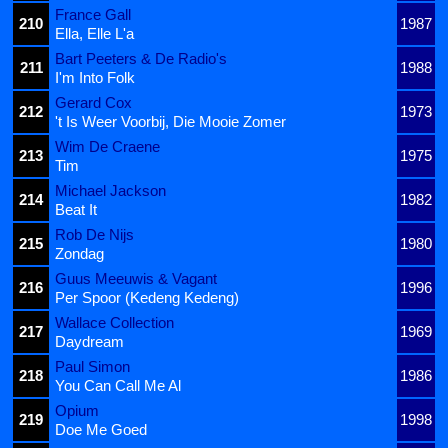
France Gall
210
1987
Ella, Elle L'a
Bart Peeters & De Radio's
211
1988
I'm Into Folk
Gerard Cox
212
1973
't Is Weer Voorbij, Die Mooie Zomer
Wim De Craene
213
1975
Tim
Michael Jackson
214
1982
Beat It
Rob De Nijs
215
1980
Zondag
Guus Meeuwis & Vagant
216
1996
Per Spoor (Kedeng Kedeng)
Wallace Collection
217
1969
Daydream
Paul Simon
218
1986
You Can Call Me Al
Opium
219
1998
Doe Me Goed