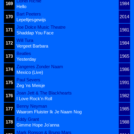
Lionel Richie
169
1984
Hello
Bart Peeters
170
2014
Lepeltjesgewijs
Joe Dolce Music Theatre
171
1981
Shaddap You Face
Will Tura
172
1984
Vergeet Barbara
Beatles
173
1965
Yesterday
Zangeres Zonder Naam
174
1986
Mexico (Live)
Paul Severs
175
1991
Zeg 'ns Meisje
Joan Jett & The Blackhearts
176
1982
I Love Rock'n Roll
Benny Neyman
177
1985
Waarom Fluister Ik Je Naam Nog
Eddy Grant
178
1988
Gimme Hope Jo'anna
Mark Ronson & Bruno Mars