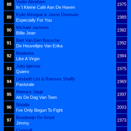
Vader Abraham
88
1975
In 't Kleine Café Aan De Haven
Kylie Minogue & Jason Donovan
89
1989
Especially For You
Michael Jackson
90
1982
Billie Jean
Bart Van Den Bossche
91
1992
De Heuveltjes Van Erika
Madonna
92
1984
Like A Virgin
Julio Iglesias
93
1975
Quiero
Liesbeth List & Ramses Shaffy
94
1969
Pastorale
Mama's Jasje
95
1997
Als De Dag Van Toen
Natalia
96
2003
I've Only Begun To Fight
Boudewijn De Groot
97
1973
Jimmy
Christoff