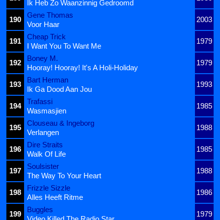
Ik Heb Zo Waanzinnig Gedroomd
Gene Thomas
190
2003
Voor Haar
Cheap Trick
191
1979
I Want You To Want Me
Boney M.
192
1979
Hooray! Hooray! It's A Holi-Holiday
Bart Herman
193
1993
Ik Ga Dood Aan Jou
Trafassi
194
1985
Wasmasjien
Clouseau & Ingeborg
195
1988
Verlangen
Dire Straits
196
1985
Walk Of Life
Soulsister
197
1988
The Way To Your Heart
Frizzle Sizzle
198
1986
Alles Heeft Ritme
Buggles
199
1979
Video Killed The Radio Star