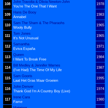
John Travolta & Olivia Newton-John
108
1978
You're The One That I Want
Hans De Booy
109
1983
Annabel
Sam The Sham & The Pharaohs
110
1965
Wooly Bully
Tom Jones
111
1965
It's Not Unusual
Samantha
112
1971
Eviva España
Queen
113
1984
I Want To Break Free
Bill Medley & Jennifer Warnes
114
1987
(I've Had) The Time Of My Life
Sam Gooris
115
1995
Laat Het Gras Maar Groeien
John Denver
116
1974
Thank God I'm A Country Boy (Live)
Irene Cara
117
1980
Fame
Metejoor