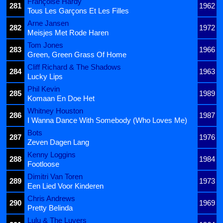
Françoise Hardy
281
1962
Tous Les Garçons Et Les Filles
Arne Jansen
282
1972
Meisjes Met Rode Haren
Tom Jones
283
1966
Green, Green Grass Of Home
Cliff Richard & The Shadows
284
1963
Lucky Lips
Phil Kevin
285
1989
Komaan En Doe Het
Whitney Houston
286
1987
I Wanna Dance With Somebody (Who Loves Me)
Bots
287
1976
Zeven Dagen Lang
Kenny Loggins
288
1984
Footloose
Dimitri Van Toren
289
1973
Een Lied Voor Kinderen
Chris Andrews
290
1969
Pretty Belinda
Lulu & The Luvers