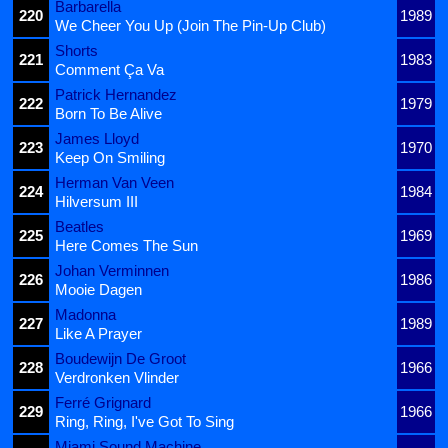
Barbarella
220
1989
We Cheer You Up (Join The Pin-Up Club)
Shorts
221
1983
Comment Ça Va
Patrick Hernandez
222
1979
Born To Be Alive
James Lloyd
223
1970
Keep On Smiling
Herman Van Veen
224
1984
Hilversum III
Beatles
225
1969
Here Comes The Sun
Johan Verminnen
226
1986
Mooie Dagen
Madonna
227
1989
Like A Prayer
Boudewijn De Groot
228
1966
Verdronken Vlinder
Ferré Grignard
229
1966
Ring, Ring, I've Got To Sing
Miami Sound Machine