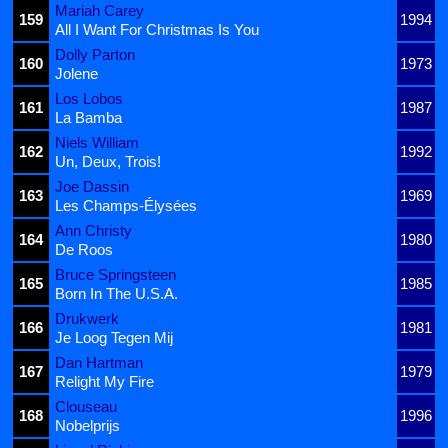
Mariah Carey
159
1994
All I Want For Christmas Is You
Dolly Parton
160
1973
Jolene
Los Lobos
161
1987
La Bamba
Niels William
162
1992
Un, Deux, Trois!
Joe Dassin
163
1969
Les Champs-Élysées
Ann Christy
164
1980
De Roos
Bruce Springsteen
165
1985
Born In The U.S.A.
Drukwerk
166
1981
Je Loog Tegen Mij
Dan Hartman
167
1979
Relight My Fire
Clouseau
168
1996
Nobelprijs