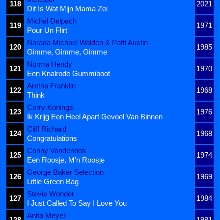
118
2021
Dit Is Wat Mijn Mama Zei
Michel Delpech
119
1971
Pour Un Flirt
Narada Michael Walden & Patti Austin
120
1985
Gimme, Gimme, Gimme
Norma Hendy
121
1970
Een Knalrode Gummiboot
Aretha Franklin
122
1968
Think
Corry Konings
123
1976
Ik Krijg Een Heel Apart Gevoel Van Binnen
Cliff Richard
124
1968
Congratulations
Conny Vandenbos
125
1974
Een Roosje, M'n Roosje
George Baker Selection
126
1969
Little Green Bag
Stevie Wonder
127
1984
I Just Called To Say I Love You
Anita Meyer
128
1981