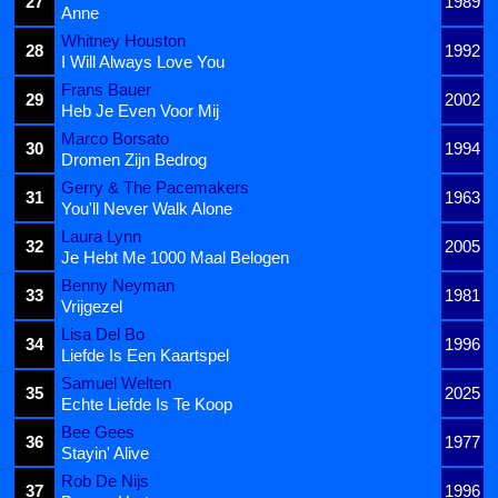
27
1989
Anne
Whitney Houston
28
1992
I Will Always Love You
Frans Bauer
29
2002
Heb Je Even Voor Mij
Marco Borsato
30
1994
Dromen Zijn Bedrog
Gerry & The Pacemakers
31
1963
You'll Never Walk Alone
Laura Lynn
32
2005
Je Hebt Me 1000 Maal Belogen
Benny Neyman
33
1981
Vrijgezel
Lisa Del Bo
34
1996
Liefde Is Een Kaartspel
Samuel Welten
35
2025
Echte Liefde Is Te Koop
Bee Gees
36
1977
Stayin' Alive
Rob De Nijs
37
1996