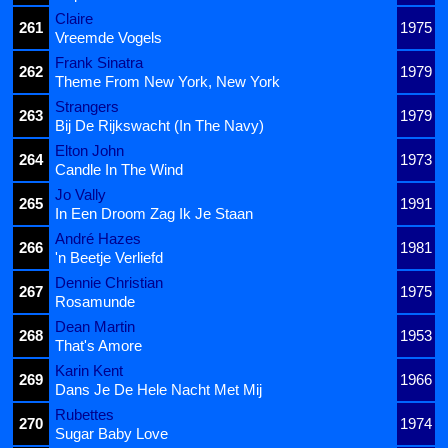
Claire
261
1975
Vreemde Vogels
Frank Sinatra
262
1979
Theme From New York, New York
Strangers
263
1979
Bij De Rijkswacht (In The Navy)
Elton John
264
1973
Candle In The Wind
Jo Vally
265
1991
In Een Droom Zag Ik Je Staan
André Hazes
266
1981
'n Beetje Verliefd
Dennie Christian
267
1975
Rosamunde
Dean Martin
268
1953
That's Amore
Karin Kent
269
1966
Dans Je De Hele Nacht Met Mij
Rubettes
270
1974
Sugar Baby Love