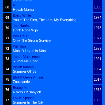
K3
68
1999
Heyah Mama
Barry White
69
1974
You're The First, The Last, My Everything
Joe Harris
70
1975
Drink Rode Wijn
Billy Paul
71
1977
Only The Strong Survive
Will Tura
72
1988
Mooi, 't Leven Is Mooi
Johan Verminnen
73
1981
'k Voel Me Goed
Bryan Adams
74
1984
Summer Of '69
Bløf & Geike Arnaert
75
2017
Zoutelande
Boney M.
76
1978
Rivers Of Babylon
Lovin' Spoonful
77
1966
Summer In The City