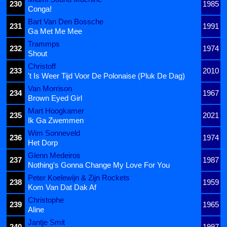
230
1985
Conga!
Bart Van Den Bossche
231
1991
Ga Met Me Mee
Trammps
232
1974
Shout
Christoff
233
2010
't Is Weer Tijd Voor De Polonaise (Pluk De Dag)
Van Morrison
234
1967
Brown Eyed Girl
Mart Hoogkamer
235
2021
Ik Ga Zwemmen
Wim Sonneveld
236
1974
Het Dorp
Glenn Medeiros
237
1987
Nothing's Gonna Change My Love For You
Peter Koelewijn & Zijn Rockets
238
1959
Kom Van Dat Dak Af
Christophe
239
1965
Aline
Jantje Smit
240
1997