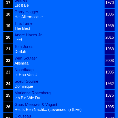
Beatles
17
1970
Let It Be
Garry Hagger
18
1996
Het Allermooiste
Tina Turner
19
1989
The Best
André Hazes Jr.
20
2015
Leef
Tom Jones
21
1968
Delilah
Wim Soutaer
22
2003
Allemaal
Noordkaap
23
1995
Ik Hou Van U
Soeur Sourire
24
1962
Dominique
Marianne Rosenberg
25
1975
Ich Bin Wie Du
Guus Meeuwis & Vagant
26
1995
Het Is Een Nacht... (Levensecht) (Live)
Clouseau