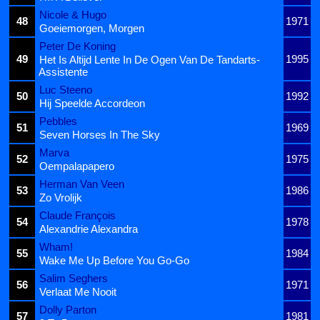
Nicole & Hugo
48
1971
Goeiemorgen, Morgen
Peter De Koning
49
1995
Het Is Altijd Lente In De Ogen Van De Tandarts-
Assistente
Luc Steeno
50
1992
Hij Speelde Accordeon
Pebbles
51
1969
Seven Horses In The Sky
Marva
52
1975
Oempalapapero
Herman Van Veen
53
1986
Zo Vrolijk
Claude François
54
1978
Alexandrie Alexandra
Wham!
55
1984
Wake Me Up Before You Go-Go
Salim Seghers
56
1971
Verlaat Me Nooit
Dolly Parton
57
1981