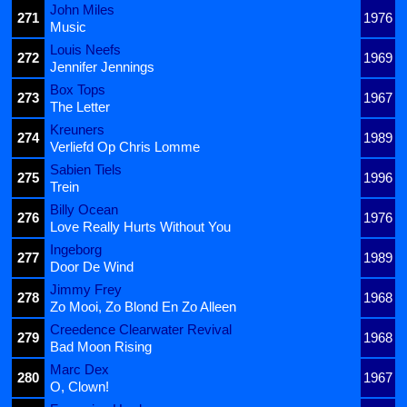
John Miles
271
1976
Music
Louis Neefs
272
1969
Jennifer Jennings
Box Tops
273
1967
The Letter
Kreuners
274
1989
Verliefd Op Chris Lomme
Sabien Tiels
275
1996
Trein
Billy Ocean
276
1976
Love Really Hurts Without You
Ingeborg
277
1989
Door De Wind
Jimmy Frey
278
1968
Zo Mooi, Zo Blond En Zo Alleen
Creedence Clearwater Revival
279
1968
Bad Moon Rising
Marc Dex
280
1967
O, Clown!