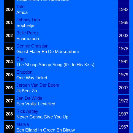
Toto
200
1982
Africa
Johnny Lion
201
1965
Sophietje
Belle Perez
202
2003
Enamorada
Dennie Christian
203
1978
Guust Flater En De Marsupilami
Cher
204
1991
The Shoop Shoop Song (It's In His Kiss)
Eruption
205
1979
One Way Ticket
Jeroen Van Der Boom
206
2007
Jij Bent Zo
Jan De Wilde
207
1972
Een Vrolijk Lentelied
Rick Astley
208
1987
Never Gonna Give You Up
Marva
209
1967
Een Eiland In Groen En Blauw