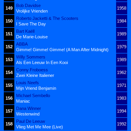
Bob Davidse
149
1958
Vrolijke Vrienden
Roberto Jacketti & The Scooters
150
1984
I Save The Day
Bart Kaëll
151
1989
De Marie-Louise
ABBA
152
1979
Gimme! Gimme! Gimme! (A Man After Midnight)
Willy Sommers
153
1989
Als Een Leeuw In Een Kooi
Conny Froboess
154
1962
Zwei Kleine Italiener
Louis Neefs
155
1971
Mijn Vriend Benjamin
Michael Sembello
156
1983
Maniac
Dana Winner
157
1994
Westenwind
Paul De Leeuw
158
1992
Vlieg Met Me Mee (Live)