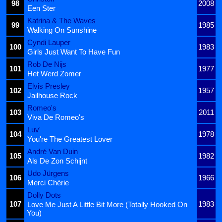
98
2008
Een Ster
Katrina & The Waves
99
1985
Walking On Sunshine
Cyndi Lauper
100
1983
Girls Just Want To Have Fun
Rob De Nijs
101
1977
Het Werd Zomer
Elvis Presley
102
1957
Jailhouse Rock
Romeo's
103
2011
Viva De Romeo's
Luv'
104
1978
You're The Greatest Lover
André Van Duin
105
1982
Als De Zon Schijnt
Udo Jürgens
106
1966
Merci Chérie
Dolly Dots
107
1983
Love Me Just A Little Bit More (Totally Hooked On
You)