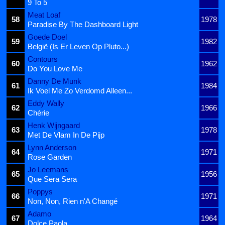
9 To 5
Meat Loaf
58
1978
Paradise By The Dashboard Light
Goede Doel
59
1982
België (Is Er Leven Op Pluto...)
Contours
60
1962
Do You Love Me
Danny De Munk
61
1984
Ik Voel Me Zo Verdomd Alleen...
Eddy Wally
62
1966
Chérie
Henk Wijngaard
63
1978
Met De Vlam In De Pijp
Lynn Anderson
64
1971
Rose Garden
Jo Leemans
65
1956
Que Sera Sera
Poppys
66
1971
Non, Non, Rien n'A Changé
Adamo
67
1964
Dolce Paola