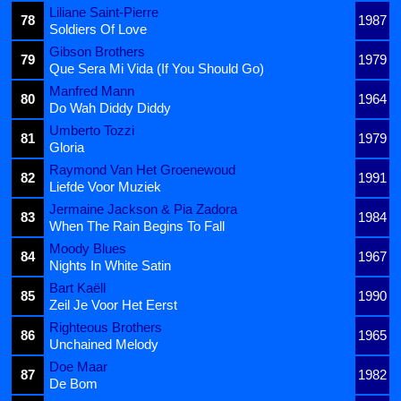
Liliane Saint-Pierre
78
1987
Soldiers Of Love
Gibson Brothers
79
1979
Que Sera Mi Vida (If You Should Go)
Manfred Mann
80
1964
Do Wah Diddy Diddy
Umberto Tozzi
81
1979
Gloria
Raymond Van Het Groenewoud
82
1991
Liefde Voor Muziek
Jermaine Jackson & Pia Zadora
83
1984
When The Rain Begins To Fall
Moody Blues
84
1967
Nights In White Satin
Bart Kaëll
85
1990
Zeil Je Voor Het Eerst
Righteous Brothers
86
1965
Unchained Melody
Doe Maar
87
1982
De Bom